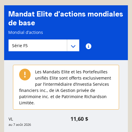
Mandat Elite d’actions mondiales
de base
Page d'informations sur le fonds
Mondial d’actions
Menu déroulant des séries du Fonds
Menu déroulant des séries du Fonds
Renseignements sur
Les Mandats Elite et les Portefeuilles
unifiés Elite sont offerts exclusivement
par l’intermédiaire d’Investia Services
financiers inc., de iA Gestion privée de
patrimoine inc. et de Patrimoine Richardson
Limitée.
11,60 $
VL
au
7 août 2026