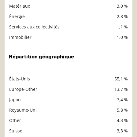
Matériaux
3,0 %
Énergie
2,8 %
Services aux collectivités
1,1 %
Immobilier
1,0 %
Répartition géographique
États-Unis
55,1 %
Description
Valeur liquidative
Europe-Other
13,7 %
Japon
7,4 %
Royaume-Uni
5,8 %
Other
4,3 %
Suisse
3,3 %