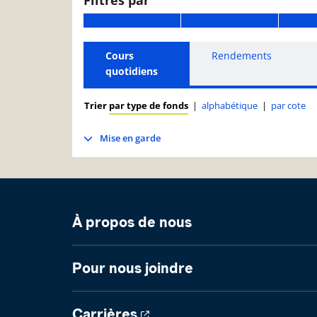
Filtres par
Cours
Rendements
quotidiens
Trier
par type de fonds
|
alphabétique
|
par cote
Mise en garde
À propos de nous
Pour nous joindre
Carrières