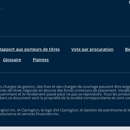
apport aux porteurs de titres
Vote par procuration
Bi
Glossaire
Plaintes
es charges de gestion, des frais et des charges de courtage peuvent être e
ries de titres négociés en Bourse des fonds communs de placement. Veuillez
uemment et le rendement passé peut ne pas se reproduire. Tous les produits q
dans ce document sont la propriété de la société correspondante et sont comme
gton inc. iA Clarington, le logo d’iA Clarington, iA Gestion de patrimoine e
Assurance et services financiers inc.