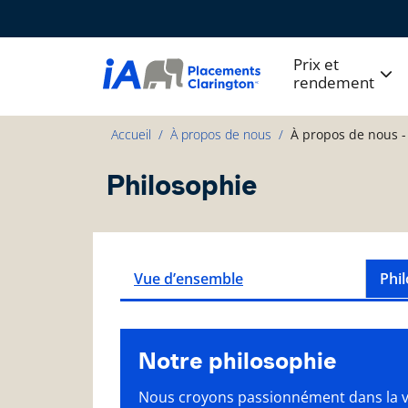
Prix et
rendement
Accueil
À propos de nous
À propos de nous -
Philosophie
Vue d’ensemble
Phi
Notre philosophie
Nous croyons passionnément dans la val