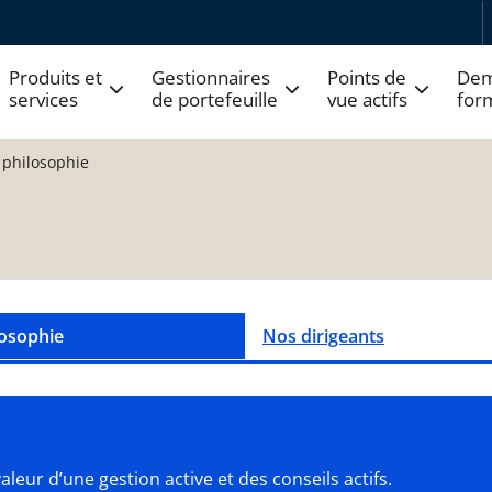
Produits et
Gestionnaires
Points de
Dem
services
de portefeuille
vue actifs
for
 philosophie
losophie
Nos dirigeants
eur d’une gestion active et des conseils actifs.