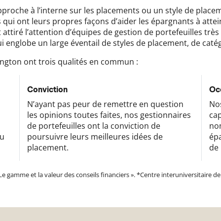
pproche à l’interne sur les placements ou un style de place
qui ont leurs propres façons d’aider les épargnants à attein
t attiré l’attention d’équipes de gestion de portefeuilles tr
 englobe un large éventail de styles de placement, de catég
rington ont trois qualités en commun :
Conviction
Oc
N’ayant pas peur de remettre en question
Nos
les opinions toutes faites, nos gestionnaires
cap
de portefeuilles ont la conviction de
no
du
poursuivre leurs meilleures idées de
épa
placement.
de 
e gamme et la valeur des conseils financiers ». *Centre interuniversitaire 