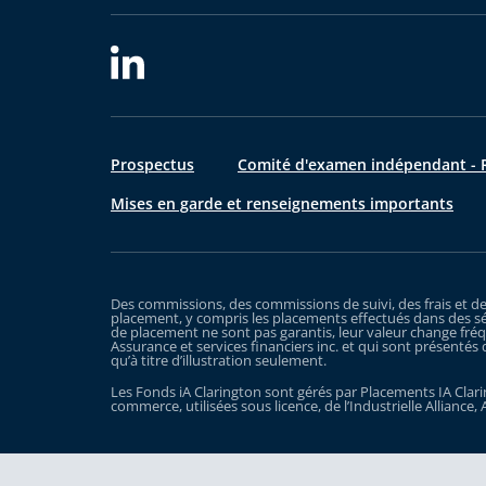
Prospectus
Comité d'examen indépendant - R
Mises en garde et renseignements importants
Des commissions, des commissions de suivi, des frais et d
placement, y compris les placements effectués dans des sé
de placement ne sont pas garantis, leur valeur change fréq
Assurance et services financiers inc. et qui sont présentés 
qu’à titre d’illustration seulement.
Les Fonds iA Clarington sont gérés par Placements IA Clarin
commerce, utilisées sous licence, de l’Industrielle Alliance, 
Prendre les devants