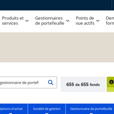
Produits et
Gestionnaires
Points de
Dem
services
de portefeuille
vue actifs
for
655
655
de
fonds
Options d'achat
Société de gestion
Gestionnaire de portefeuille