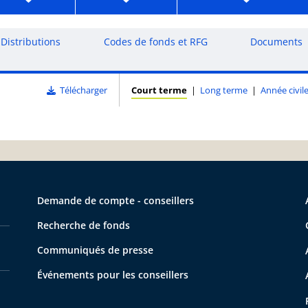
Distributions
Codes de fonds et RFG
Documents
Télécharger
Court terme
|
Long terme
|
Année civil
Demande de compte - conseillers
Recherche de fonds
Communiqués de presse
Événements pour les conseillers