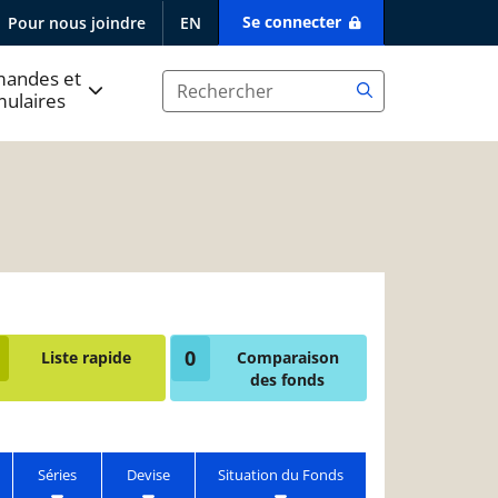
Se connecter
Pour nous joindre
EN
andes et
mulaires
0
Liste rapide
Comparaison
des fonds
Séries
Devise
Situation du Fonds