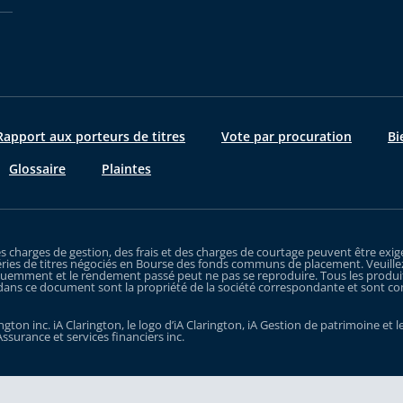
apport aux porteurs de titres
Vote par procuration
Bi
Glossaire
Plaintes
es charges de gestion, des frais et des charges de courtage peuvent être e
ries de titres négociés en Bourse des fonds communs de placement. Veuillez
uemment et le rendement passé peut ne pas se reproduire. Tous les produits q
dans ce document sont la propriété de la société correspondante et sont comme
gton inc. iA Clarington, le logo d’iA Clarington, iA Gestion de patrimoine e
Assurance et services financiers inc.