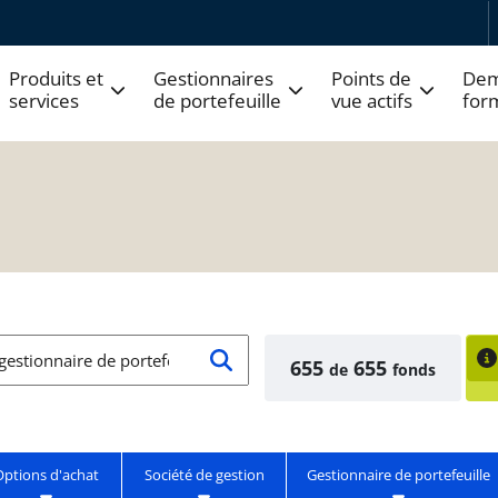
Produits et
Gestionnaires
Points de
Dem
services
de portefeuille
vue actifs
for
655
655
de
fonds
Options d'achat
Société de gestion
Gestionnaire de portefeuille