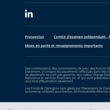
Prospectus
Comité d'examen indépendant - R
Mises en garde et renseignements importants
Des commissions, des commissions de suivi, des frais et d
placement, y compris les placements effectués dans des sé
de placement ne sont pas garantis, leur valeur change fréq
Assurance et services financiers inc. et qui sont présentés 
qu’à titre d’illustration seulement.
Les Fonds iA Clarington sont gérés par Placements IA Clarin
commerce, utilisées sous licence, de l’Industrielle Alliance, 
Prendre les devants