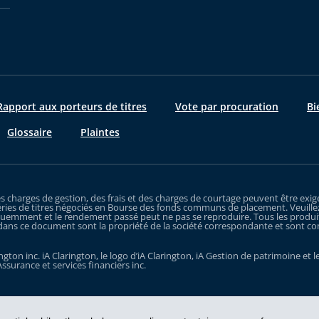
apport aux porteurs de titres
Vote par procuration
Bi
Glossaire
Plaintes
es charges de gestion, des frais et des charges de courtage peuvent être e
ries de titres négociés en Bourse des fonds communs de placement. Veuillez
uemment et le rendement passé peut ne pas se reproduire. Tous les produits q
dans ce document sont la propriété de la société correspondante et sont comme
gton inc. iA Clarington, le logo d’iA Clarington, iA Gestion de patrimoine e
Assurance et services financiers inc.