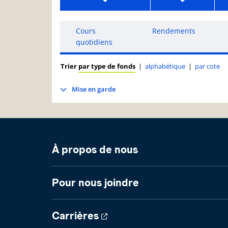
Cours
Rendements
quotidiens
Trier
par type de fonds
|
alphabétique
|
par cote
Mise en garde
À propos de nous
Pour nous joindre
Carrières