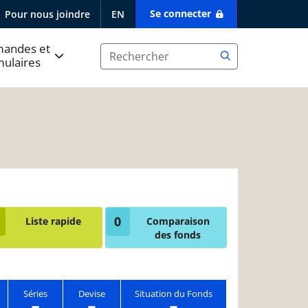
Se connecter
Pour nous joindre
EN
andes et
mulaires
0
Liste rapide
Comparaison
des fonds
Séries
Devise
Situation du Fonds