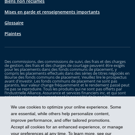
Biens non réclamés
Mises en garde et renseignements importants
Glossaire
Plaintes
Des commissions, des commissions de suivi, des frais et des charges
de gestion, des frais et des charges de courtage peuvent être exigés
pour les placements dans des fonds communs de placement, y
compris les placements effectués dans des séries de titres négociés en
Bourse des fonds communs de placement. Veuillez lire le prospectus
avant d'investir. Les fonds communs de placement ne sont pas
garantis, leur valeur change fréquemment et le rendement passé peut
ne pas se reproduire. Tous les produits qui ne sont pas offerts par
l’Industrielle Alliance, Assurance et services financiers inc. et qui sont
présentés dans ce document sont la propriété de la société
correspondante et sont commercialisés par cette dernière, et ils ne
sont utilisés ici qu’à titre d’illustration seulement.
We use cookies to optimize your online experience. Some
Les Fonds iA Clarington sont gérés par Placements IA Clarington inc. iA
are essential, while others help personalize content,
Clarington, le logo d’iA Clarington, iA Gestion de patrimoine et le logo
improve performance, and offer tailored promotions.
de iA Gestion de patrimoine sont des marques de commerce, utilisées
sous licence, de l’Industrielle Alliance, Assurance et services financiers
Accept all cookies for an enhanced experience, or manage
inc.
your preferences at any time. To learn more, see our