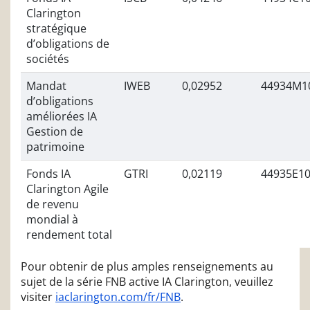
Clarington
stratégique
d’obligations de
sociétés
Mandat
IWEB
0,02952
44934M1
d’obligations
améliorées IA
Gestion de
patrimoine
Fonds IA
GTRI
0,02119
44935E1
Clarington Agile
de revenu
mondial à
rendement total
Pour obtenir de plus amples renseignements au
sujet de la série FNB active IA Clarington, veuillez
visiter
iaclarington.com/fr/FNB
.