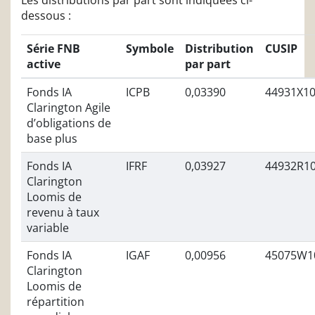
Les distributions par part sont indiquées ci-
dessous :
Série FNB
Symbole
Distribution
CUSIP
active
par part
Fonds IA
ICPB
0,03390
44931X1
Clarington Agile
d’obligations de
base plus
Fonds IA
IFRF
0,03927
44932R1
Clarington
Loomis de
revenu à taux
variable
Fonds IA
IGAF
0,00956
45075W1
Clarington
Loomis de
répartition