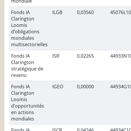
mondiale
Fonds IA
ILGB
0,03560
45076L1
Clarington
Loomis
d’obligations
mondiales
multisectorielles
Fonds IA
ISIF
0,02265
44933N1
Clarington
stratégique de
revenu
Fonds IA
IGEO
0,00000
44934G1
Clarington
Loomis
d’opportunités
en actions
mondiales
Fonds IA
ISCB
0,04246
44934C1