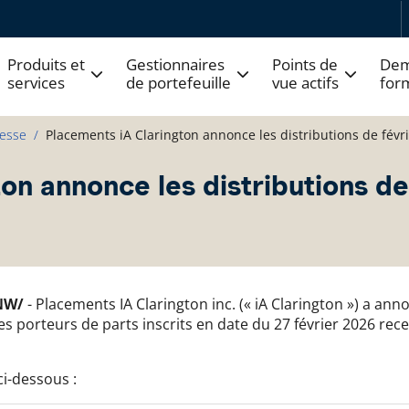
Produits et
Gestionnaires
Points de
Dem
services
de portefeuille
vue actifs
for
esse
Placements iA Clarington annonce les distributions de févri
on annonce les distributions de
CNW/
- Placements IA Clarington inc. (« iA Clarington ») a an
Les porteurs de parts inscrits en date du 27 février 2026 rec
ci-dessous :