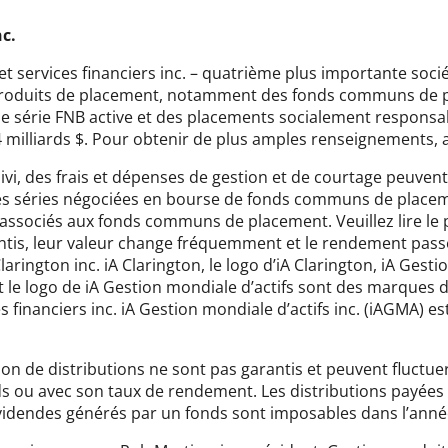
c.
nce et services financiers inc. – quatrième plus importante s
 produits de placement, notamment des fonds communs de p
 de série FNB active et des placements socialement responsab
4 milliards $. Pour obtenir de plus amples renseignements, 
i, des frais et dépenses de gestion et de courtage peuvent
 séries négociées en bourse de fonds communs de placem
associés aux fonds communs de placement. Veuillez lire le p
is, leur valeur change fréquemment et le rendement passé 
rington inc. iA Clarington, le logo d’iA Clarington, iA Gesti
t le logo de iA Gestion mondiale d’actifs sont des marques 
s financiers inc. iA Gestion mondiale d’actifs inc. (iAGMA) est 
tion de distributions ne sont pas garantis et peuvent fluctue
ds ou avec son taux de rendement. Les distributions payées 
ividendes générés par un fonds sont imposables dans l’année