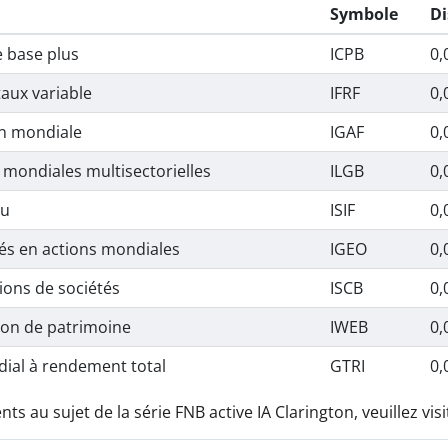
Symbole
Di
e base plus
ICPB
0,
aux variable
IFRF
0,
on mondiale
IGAF
0,
 mondiales multisectorielles
ILGB
0,
nu
ISIF
0,
és en actions mondiales
IGEO
0,
ions de sociétés
ISCB
0,
ion de patrimoine
IWEB
0,
dial à rendement total
GTRI
0,
 au sujet de la série FNB active IA Clarington, veuillez vis