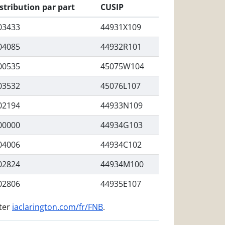
stribution par part
CUSIP
03433
44931X109
04085
44932R101
00535
45075W104
03532
45076L107
02194
44933N109
00000
44934G103
04006
44934C102
02824
44934M100
02806
44935E107
iter
iaclarington.com/fr/FNB
.