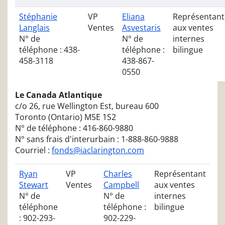
Stéphanie
VP
Eliana
Représentant
Langlais
Ventes
Asvestaris
aux ventes
N° de
N° de
internes
téléphone : 438-
téléphone :
bilingue
458-3118
438-867-
0550
Le Canada Atlantique
c/o 26, rue Wellington Est, bureau 600
Toronto (Ontario) M5E 1S2
N° de téléphone : 416-860-9880
N° sans frais d'interurbain : 1-888-860-9888
Courriel :
fonds@iaclarington.com
Ryan
VP
Charles
Représentant
Stewart
Ventes
Campbell
aux ventes
N° de
N° de
internes
téléphone
téléphone :
bilingue
: 902-293-
902-229-