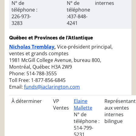
N° de
N° de
internes
téléphone :
téléphone
226-973-
:437-848-
3283
4241
Québec et Provinces de l’Atlantique
Nicholas Tremblay
,
Vice-président principal,
ventes et grands comptes
1981 McGill College Avenue, bureau 800,
Montréal, Québec H3A 2W9
Phone: 514-788-3555
Toll Free: 1-877-856-6845
Email:
funds@iaclarington.com
À déterminer
VP
Elaine
Représentant
Ventes
Mallette
aux ventes
N° de
internes
téléphone :
bilingue
514-799-
5231