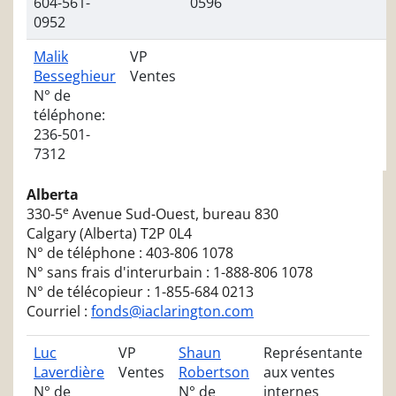
604-561-
0596
0952
Malik
VP
Besseghieur
Ventes
N° de
téléphone:
236-501-
7312
Alberta
e
330-5
Avenue Sud-Ouest, bureau 830
Calgary (Alberta) T2P 0L4
N° de téléphone : 403-806 1078
N° sans frais d'interurbain : 1-888-806 1078
N° de télécopieur : 1-855-684 0213
Courriel :
fonds@iaclarington.com
Luc
VP
Shaun
Représentante
Laverdière
Ventes
Robertson
aux ventes
N° de
N° de
internes