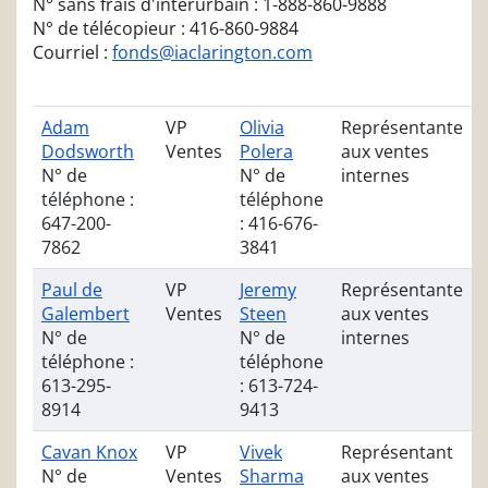
N° sans frais d'interurbain : 1-888-860-9888
N° de télécopieur : 416-860-9884
Courriel :
fonds@iaclarington.com
Adam
VP
Olivia
Représentante
Dodsworth
Ventes
Polera
aux ventes
N° de
N° de
internes
téléphone :
téléphone
647-200-
: 416-676-
7862
3841
Paul de
VP
Jeremy
Représentante
Galembert
Ventes
Steen
aux ventes
N° de
N° de
internes
téléphone :
téléphone
613-295-
: 613-724-
8914
9413
Cavan Knox
VP
Vivek
Représentant
N° de
Ventes
Sharma
aux ventes