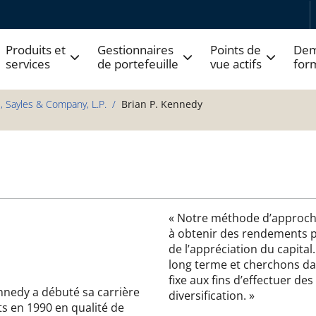
Produits et
Gestionnaires
Points de
Dem
services
de portefeuille
vue actifs
for
, Sayles & Company, L.P.
Brian P. Kennedy
« Notre méthode d’approche
à obtenir des rendements par
de l’appréciation du capita
long terme et cherchons dan
fixe aux fins d’effectuer de
nedy a débuté sa carrière
diversification. »
s en 1990 en qualité de