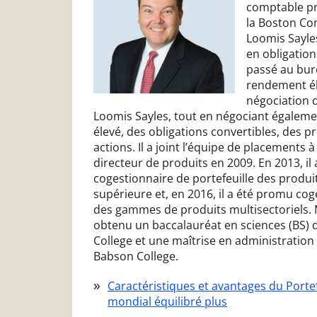
comptable pr
la Boston Com
Loomis Sayl
en obligations
passé au bur
rendement éle
négociation 
Loomis Sayles, tout en négociant égaleme
élevé, des obligations convertibles, des p
actions. Il a joint l’équipe de placements
directeur de produits en 2009. En 2013, i
cogestionnaire de portefeuille des produit
supérieure et, en 2016, il a été promu cog
des gammes de produits multisectoriels.
obtenu un baccalauréat en sciences (BS) d
College et une maîtrise en administration
Babson College.
Caractéristiques et avantages du Portef
mondial équilibré plus