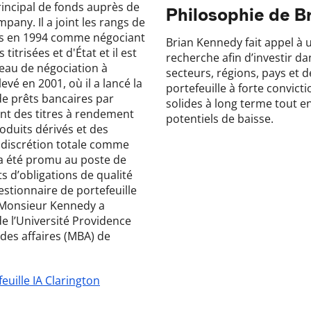
incipal de fonds auprès de
Philosophie de B
pany. Il a joint les rangs de
es en 1994 comme négociant
Brian Kennedy fait appel à 
 titrisées et d'État et il est
recherche afin d’investir da
eau de négociation à
secteurs, régions, pays et d
vé en 2001, où il a lancé la
portefeuille à forte convic
de prêts bancaires par
solides à long terme tout en
nt des titres à rendement
potentiels de baisse.
roduits dérivés et des
 à discrétion totale comme
l a été promu au poste de
s d’obligations de qualité
estionnaire de portefeuille
 Monsieur Kennedy a
e l’Université Providence
 des affaires (MBA) de
euille IA Clarington