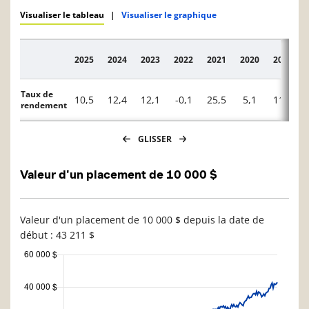
Visualiser le tableau
|
Visualiser le graphique
2025
2024
2023
2022
2021
2020
2019
Description
Taux de
10,5
12,4
12,1
-0,1
25,5
5,1
11,2
rendement
GLISSER
Valeur d'un placement de 10 000 $
Valeur d'un placement de 10 000 $ depuis la date de
début : 43 211 $