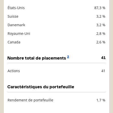
États-Unis
87,3 %
Description
Valeur liquidative
Suisse
3,2 %
Danemark
3,2 %
Royaume-Uni
2,8 %
Canada
2,6 %
2
Nombre total de placements
41
Actions
41
Description
Valeur liquidative
Caractéristiques du portefeuille
Rendement de portefeuille
1,7 %
Description
Valeur liquidative