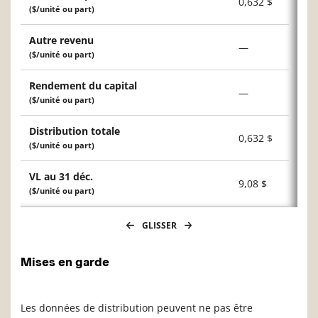
0,632 $
($/unité ou part)
Autre revenu
—
($/unité ou part)
Rendement du capital
—
($/unité ou part)
Distribution totale
0,632 $
($/unité ou part)
VL au 31 déc.
9,08 $
($/unité ou part)
GLISSER
Mises en garde
Les données de distribution peuvent ne pas être