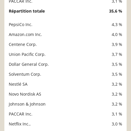
PACCAR Inc.
3,1 %
Répartition totale
35,6 %
PepsiCo Inc.
4,3 %
Description
Valeur liquidative
Amazon.com Inc.
4,0 %
Centene Corp.
3,9 %
Union Pacific Corp.
3,7 %
Dollar General Corp.
3,5 %
Solventum Corp.
3,5 %
Nestlé SA
3,2 %
Novo Nordisk AS
3,2 %
Johnson & Johnson
3,2 %
PACCAR Inc.
3,1 %
Netflix Inc.,
3,0 %