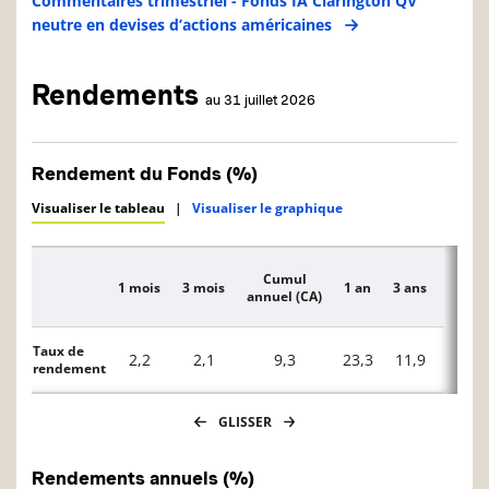
Commentaires trimestriel - Fonds IA Clarington QV
neutre en devises d’actions américaines
Rendements
au 31 juillet 2026
Rendement du Fonds (%)
Visualiser le tableau
|
Visualiser le graphique
Cumul
1 mois
3 mois
1 an
3 ans
5 ans
Description
annuel (CA)
Taux de
2,2
2,1
9,3
23,3
11,9
10,0
rendement
GLISSER
Rendements annuels (%)