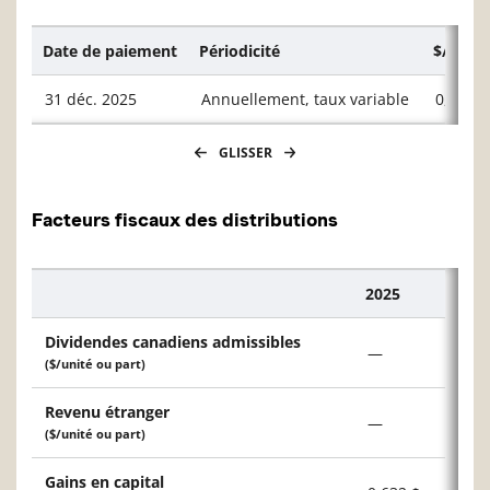
Date de paiement
Périodicité
$/unité
31 déc. 2025
Annuellement, taux variable
0,6318
GLISSER
Facteurs fiscaux des distributions
2025
Description
Dividendes canadiens admissibles
—
($/unité ou part)
Revenu étranger
—
($/unité ou part)
Gains en capital