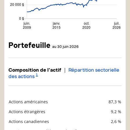
Portefeuille
au 30 juin 2026
|
Composition de l'actif
Répartition sectorielle
1
des actions
Actions américaines
87,3 %
Description
Valeur liquidative
Actions étrangères
9,2 %
Actions canadiennes
2,6 %