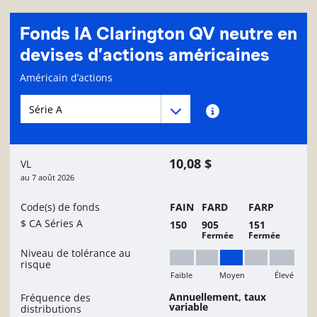
Fonds IA Clarington QV neutre en
devises d’actions américaines
Page d'informations sur le fonds
Américain d’actions
Menu déroulant des séries du Fonds
Menu déroulant des séries du Fonds
Renseignements sur
10,08 $
VL
au
7 août 2026
Code(s) de fonds
FAIN
FARD
FARP
$ CA Séries A
150
905
151
Fermée
Fermée
Niveau de tolérance au
risque
Faible
Moyen
Élevé
Moyen
Annuellement, taux
Fréquence des
variable
distributions