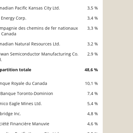
nadian Pacific Kansas City Ltd.
3,5 %
 Energy Corp.
3,4 %
mpagnie des chemins de fer nationaux
3,3 %
 Canada
nadian Natural Resources Ltd.
3,2 %
iwan Semiconductor Manufacturing Co.
2,9 %
d.
partition totale
48,6 %
nque Royale du Canada
10,1 %
scription
Valeur liquidative
 Banque Toronto-Dominion
7,4 %
nico Eagle Mines Ltd.
5,4 %
bridge Inc.
4,8 %
ciété Financière Manuvie
4,6 %