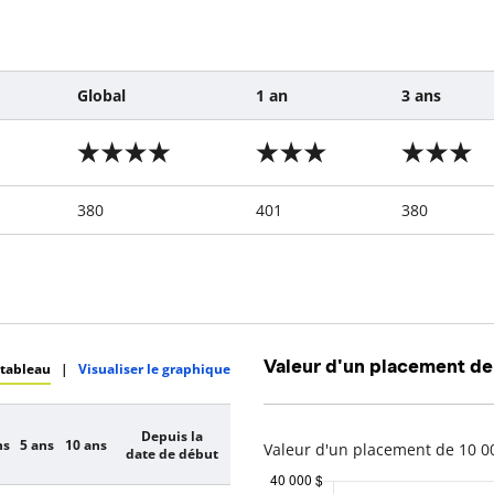
Global
1 an
3 ans
380
401
380
Valeur d'un placement de
 tableau
|
Visualiser le graphique
Depuis la
ns
5 ans
10 ans
Valeur d'un placement de 10 00
date de début