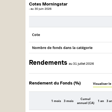
Cotes Morningstar
-
au
30 juin 2026
Description
Cote
Nombre de fonds dans la catégorie
Rendements
au 31 juillet 2026
Rendement du Fonds (%)
Visualiser le
Cumul
1 mois
3 mois
1 an
3 a
Description
annuel (CA)