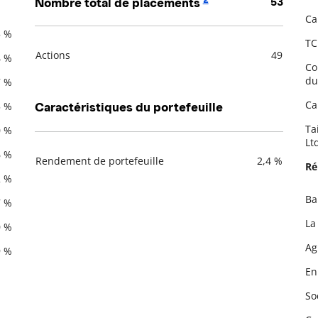
Nombre total de placements
53
Ca
5 %
TC
Actions
49
4 %
Co
Description
Valeur liquidative
du
7 %
Ca
5 %
Caractéristiques du portefeuille
Ta
0 %
Lt
6 %
Rendement de portefeuille
2,4 %
Ré
Description
Valeur liquidative
2 %
Ba
7 %
De
La
0 %
Ag
9 %
En
So