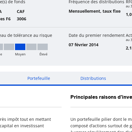
e(s) de fonds
Fréquence des distributions
RF
au 
Mensuellement, taux fixe
A
CAF
1,
ies F6
3006
eau de tolérance au risque
Date du premier rendement
Act
au 3
07 février 2014
2,1
le
Moyen
Élevé
yen
Portefeuille
Distributions
Principales raisons d’inve
près impôt tout en mettant
Un portefeuille pilier dont le 
capital en investissant
composé d’actions surtout de g