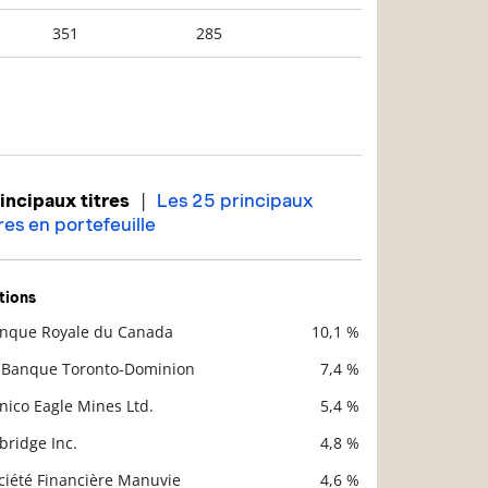
351
285
|
incipaux titres
Les 25 principaux
tres en portefeuille
tions
nque Royale du Canada
10,1 %
scription
Valeur liquidative
 Banque Toronto-Dominion
7,4 %
nico Eagle Mines Ltd.
5,4 %
bridge Inc.
4,8 %
ciété Financière Manuvie
4,6 %