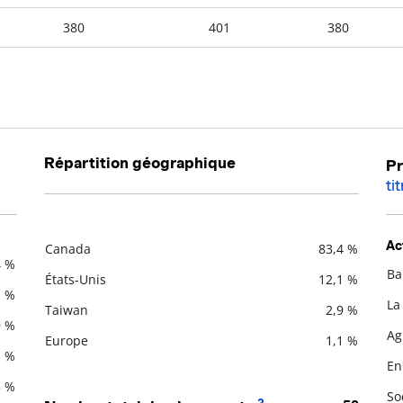
380
401
380
Répartition géographique
Pr
ti
Ac
Canada
83,4 %
4 %
Description
Valeur liquidative
Ba
États-Unis
12,1 %
De
1 %
La
Taiwan
2,9 %
9 %
Ag
Europe
1,1 %
1 %
En
5 %
So
2