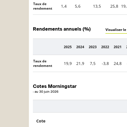
Taux de
1,4
5,6
13,5
25,8
19,
rendement
Rendements annuels (%)
Visualiser le
2025
2024
2023
2022
2021
Description
Taux de
19,9
21,9
7,5
-3,8
24,8
rendement
Cotes Morningstar
-
au
30 juin 2026
Description
Cote