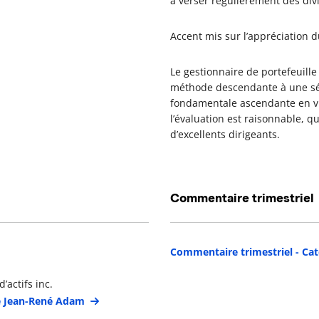
à verser régulièrement des div
Accent mis sur l’appréciation d
Le gestionnaire de portefeuil
méthode descendante à une sél
fondamentale ascendante en vue
l’évaluation est raisonnable, qu
d’excellents dirigeants.
Commentaire trimestriel
étails du gestionnaire de portefeuille
Commentaire trimestriel - Cat
’actifs inc.
de Jean-René Adam