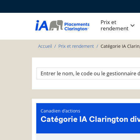
Prix et
rendement
Accueil
Prix et rendement
Catégorie IA Clari
Canadien d’actions
Catégorie IA Clarington di
Page d'informations sur le