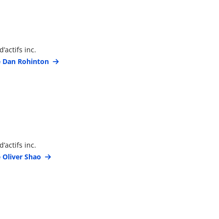
étails du gestionnaire de portefeuille
’actifs inc.
de Dan Rohinton
étails du gestionnaire de portefeuille
’actifs inc.
e Oliver Shao