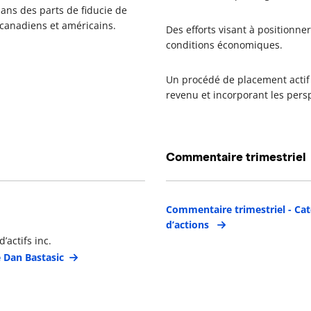
dans des parts de fiducie de
 canadiens et américains.
Des efforts visant à positionn
conditions économiques.
Un procédé de placement actif 
revenu et incorporant les per
Commentaire trimestriel
étails du gestionnaire de portefeuille
Commentaire trimestriel - Cat
d’actions
’actifs inc.
e Dan Bastasic