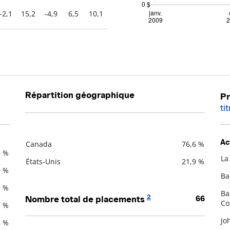
-2,1
15,2
-4,9
6,5
10,1
Répartition géographique
Pr
ti
Ac
Canada
76,6 %
8 %
Description
Valeur liquidative
La
États-Unis
21,9 %
De
0 %
Ba
1 %
Ba
2
Nombre total de placements
66
C
7 %
Jo
4 %