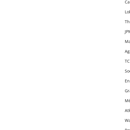
Ca
Lo
Th
JP
Ma
Ag
TC
So
En
Gr
Mé
At
Wa