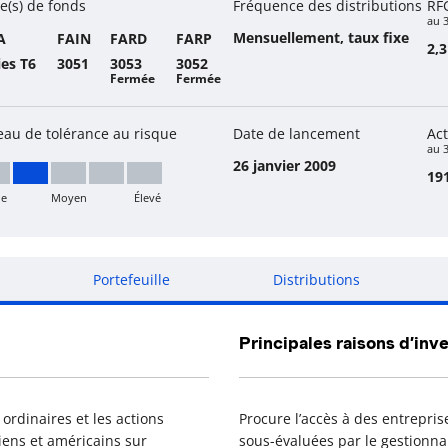
e(s) de fonds
Fréquence des distributions
RF
au 
Mensuellement, taux fixe
A
FAIN
FARD
FARP
2,
ies T6
3051
3053
3052
Fermée
Fermée
eau de tolérance au risque
Date de lancement
Act
au 3
26 janvier 2009
191
le
Moyen
Élevé
ible à moyen
Portefeuille
Distributions
Principales raisons d’inve
ordinaires et les actions
Procure l’accès à des entrepri
iens et américains sur
sous-évaluées par le gestionna