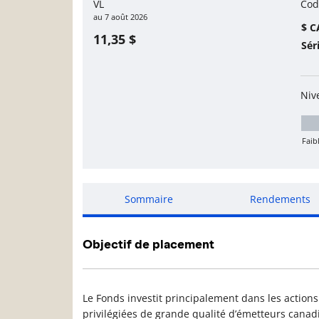
VL
Cod
au
7 août 2026
$ C
11,35 $
Sér
Niv
Faib
Fa
Sommaire
Rendements
Objectif de placement
Le Fonds investit principalement dans les actions 
privilégiées de grande qualité d’émetteurs canad