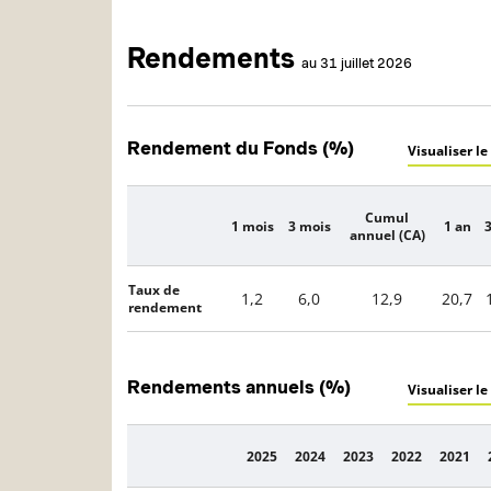
Rendements
au 31 juillet 2026
Rendement du Fonds (%)
Visualiser le
Cumul
1 mois
3 mois
1 an
3
Description
annuel (CA)
Taux de
1,2
6,0
12,9
20,7
rendement
Rendements annuels (%)
Visualiser le
2025
2024
2023
2022
2021
Description