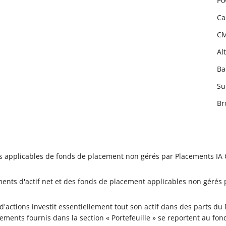
Po
Ca
CM
Al
Ba
Su
Br
es applicables de fonds de placement non gérés par Placements IA C
ments d'actif net et des fonds de placement applicables non gérés 
d'actions investit essentiellement tout son actif dans des parts du
nements fournis dans la section « Portefeuille » se reportent au fo