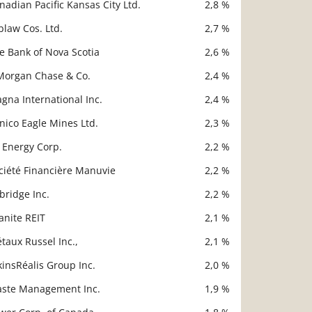
nadian Pacific Kansas City Ltd.
2,8 %
blaw Cos. Ltd.
2,7 %
e Bank of Nova Scotia
2,6 %
Morgan Chase & Co.
2,4 %
gna International Inc.
2,4 %
nico Eagle Mines Ltd.
2,3 %
 Energy Corp.
2,2 %
ciété Financière Manuvie
2,2 %
bridge Inc.
2,2 %
anite REIT
2,1 %
taux Russel Inc.,
2,1 %
kinsRéalis Group Inc.
2,0 %
ste Management Inc.
1,9 %