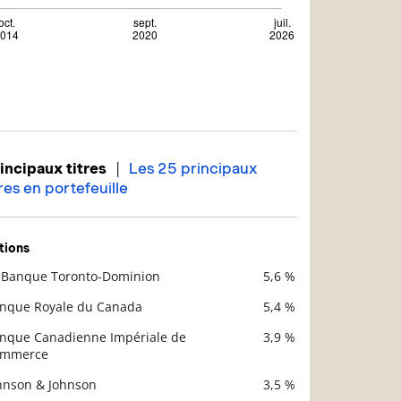
|
incipaux titres
Les 25 principaux
tres en portefeuille
tions
 Banque Toronto-Dominion
5,6 %
scription
Valeur liquidative
nque Royale du Canada
5,4 %
nque Canadienne Impériale de
3,9 %
ommerce
hnson & Johnson
3,5 %