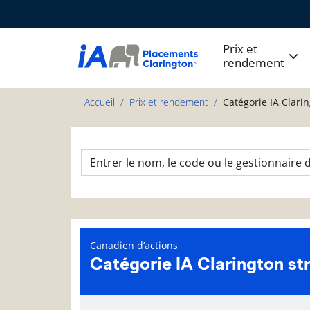
Prix et
rendement
Accueil
Prix et rendement
Catégorie IA Clari
Canadien d’actions
Catégorie IA Clarington st
Page d'informations sur le