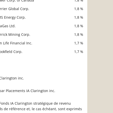
wer Corp. of Canada
1,8 %
rrier Global Corp.
1,8 %
S Energy Corp.
1,8 %
taGas Ltd.
1,8 %
rrick Mining Corp.
1,8 %
n Life Financial Inc.
1,7 %
ookfield Corp.
1,7 %
larington inc.
par Placements IA Clarington inc.
 Fonds IA Clarington stratégique de revenu
nds de référence et, le cas échéant, sont exprimés