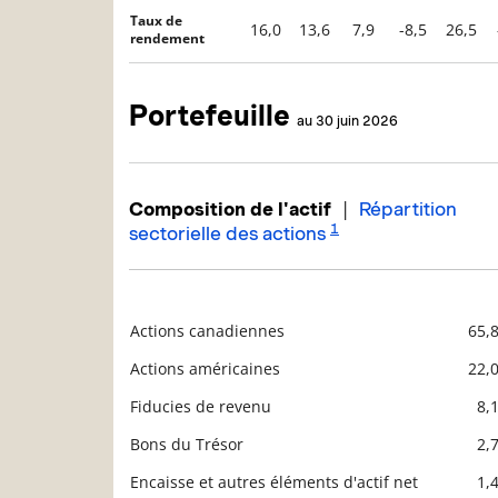
Taux de
16,0
13,6
7,9
-8,5
26,5
rendement
Portefeuille
au 30 juin 2026
|
Composition de l'actif
Répartition
1
sectorielle des actions
Actions canadiennes
65,
Description
Valeur liquidative
Actions américaines
22,
Fiducies de revenu
8,
Bons du Trésor
2,
Encaisse et autres éléments d'actif net
1,