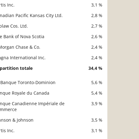
rtis Inc.
3,1 %
nadian Pacific Kansas City Ltd.
2,8 %
blaw Cos. Ltd.
2,7 %
e Bank of Nova Scotia
2,6 %
Morgan Chase & Co.
2,4 %
gna International Inc.
2,4 %
partition totale
34,4 %
 Banque Toronto-Dominion
5,6 %
scription
Valeur liquidative
nque Royale du Canada
5,4 %
nque Canadienne Impériale de
3,9 %
ommerce
hnson & Johnson
3,5 %
rtis Inc.
3,1 %