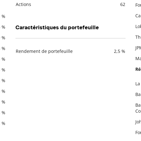
Actions
62
Fo
Description
Valeur liquidative
Ca
1 %
Lo
6 %
Caractéristiques du portefeuille
Th
9 %
JP
6 %
Rendement de portefeuille
2,5 %
Description
Valeur liquidative
Ma
5 %
Ré
5 %
2 %
La
De
5 %
Ba
1 %
Ba
C
5 %
Jo
3 %
Fo