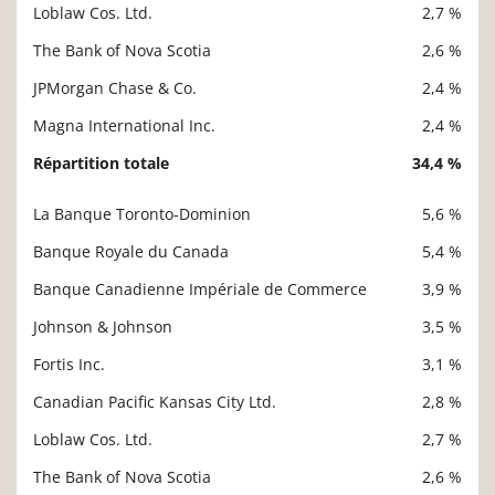
Loblaw Cos. Ltd.
2,7 %
The Bank of Nova Scotia
2,6 %
JPMorgan Chase & Co.
2,4 %
Magna International Inc.
2,4 %
Répartition totale
34,4 %
La Banque Toronto-Dominion
5,6 %
Description
Valeur liquidative
Banque Royale du Canada
5,4 %
Banque Canadienne Impériale de Commerce
3,9 %
Johnson & Johnson
3,5 %
Fortis Inc.
3,1 %
Canadian Pacific Kansas City Ltd.
2,8 %
Loblaw Cos. Ltd.
2,7 %
The Bank of Nova Scotia
2,6 %