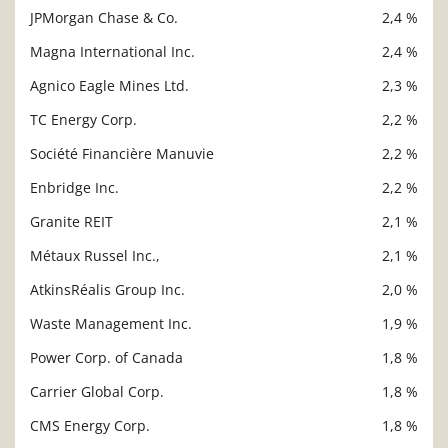
JPMorgan Chase & Co.
2,4 %
Magna International Inc.
2,4 %
Agnico Eagle Mines Ltd.
2,3 %
TC Energy Corp.
2,2 %
Société Financière Manuvie
2,2 %
Enbridge Inc.
2,2 %
Granite REIT
2,1 %
Métaux Russel Inc.,
2,1 %
AtkinsRéalis Group Inc.
2,0 %
Waste Management Inc.
1,9 %
Power Corp. of Canada
1,8 %
Carrier Global Corp.
1,8 %
CMS Energy Corp.
1,8 %