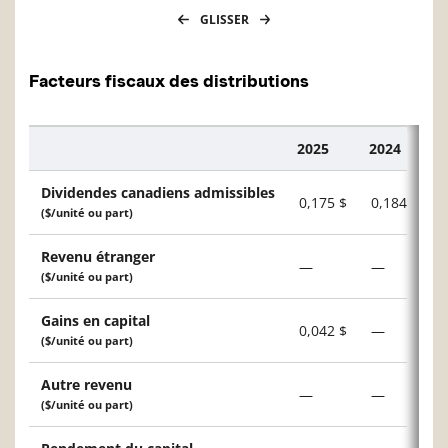
GLISSER
Facteurs fiscaux des distributions
2025
2024
Description
Dividendes canadiens admissibles
0,175 $
0,184 $
($/unité ou part)
Revenu étranger
—
—
($/unité ou part)
Gains en capital
0,042 $
—
($/unité ou part)
Autre revenu
—
—
($/unité ou part)