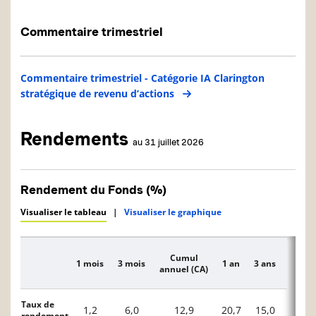
Commentaire trimestriel
Commentaire trimestriel - Catégorie IA Clarington
stratégique de revenu d’actions
Rendements
au 31 juillet 2026
Rendement du Fonds (%)
Visualiser le tableau
|
Visualiser le graphique
Cumul
1 mois
3 mois
1 an
3 ans
5 ans
Description
annuel (CA)
Taux de
1,2
6,0
12,9
20,7
15,0
9,5
rendement