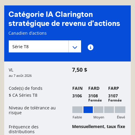
Catégorie IA Clarington
stratégique de revenu d’actions
Page d'informations sur le fonds
Canadien d’actions
Menu déroulant des séries du Fonds
Menu déroulant des séries du Fonds
Renseignements sur
7,50 $
VL
au
7 août 2026
Code(s) de fonds
FAIN
FARD
FARP
$ CA Séries T8
3106
3108
3107
Fermée
Fermée
Niveau de tolérance au
risque
Faible
Moyen
Élevé
Faible à moyen
Mensuellement, taux fixe
Fréquence des
distributions