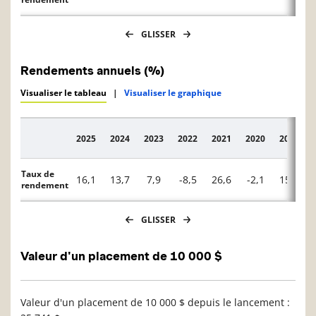
GLISSER
Rendements annuels (%)
Visualiser le tableau
|
Visualiser le graphique
2025
2024
2023
2022
2021
2020
2019
Description
Taux de
16,1
13,7
7,9
-8,5
26,6
-2,1
15,2
rendement
GLISSER
Valeur d'un placement de 10 000 $
Valeur d'un placement de 10 000 $ depuis le lancement :