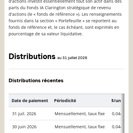
d'actions investit essentiellement tout son actif dans des
parts du Fonds IA Clarington stratégique de revenu
d'actions (le « fonds de référence »). Les renseignements
fournis dans la section « Portefeuille » se reportent au
fonds de référence et, le cas échéant, sont exprimés en
pourcentage de sa valeur liquidative.
Distributions
au 31 juillet 2026
Distributions récentes
Date de paiement
Périodicité
$/unité ou
31 juil. 2026
Mensuellement, taux fixe
0,04400
30 juin 2026
Mensuellement, taux fixe
0,04400