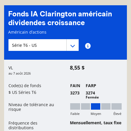
Fonds IA Clarington américain
dividendes croissance
Page d'informations sur le fonds
Américain d’actions
Menu déroulant des séries du Fonds
Menu déroulant des séries du Fonds
Renseignements sur
8,55 $
VL
au
7 août 2026
Code(s) de fonds
FAIN
FARP
$ US Séries T6
3273
3274
Fermée
Niveau de tolérance au
risque
Faible
Moyen
Élevé
Moyen
Mensuellement, taux fixe
Fréquence des
distributions