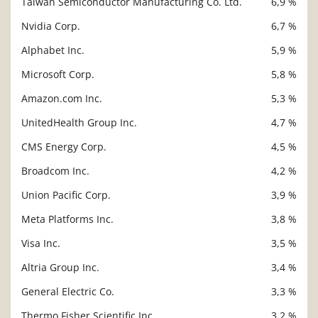
Taiwan Semiconductor Manufacturing Co. Ltd.
6,9 %
Description
Valeur liquidative
Nvidia Corp.
6,7 %
Alphabet Inc.
5,9 %
Microsoft Corp.
5,8 %
Amazon.com Inc.
5,3 %
UnitedHealth Group Inc.
4,7 %
CMS Energy Corp.
4,5 %
Broadcom Inc.
4,2 %
Union Pacific Corp.
3,9 %
Meta Platforms Inc.
3,8 %
Visa Inc.
3,5 %
Altria Group Inc.
3,4 %
General Electric Co.
3,3 %
Thermo Fisher Scientific Inc.
3,2 %