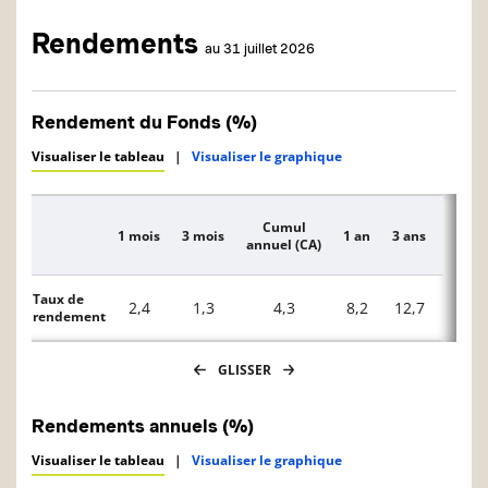
Rendements
au 31 juillet 2026
Rendement du Fonds (%)
Visualiser le tableau
|
Visualiser le graphique
Cumul
1 mois
3 mois
1 an
3 ans
5 ans
Description
annuel (CA)
Taux de
2,4
1,3
4,3
8,2
12,7
8,9
rendement
GLISSER
Rendements annuels (%)
Visualiser le tableau
|
Visualiser le graphique