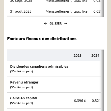
30 sept. 2025
Mensuellement, taux fixe
0,03809
31 août 2025
Mensuellement, taux fixe
0,03860
GLISSER
Facteurs fiscaux des distributions
2025
2024
Description
Dividendes canadiens admissibles
—
—
($/unité ou part)
Revenu étranger
—
—
($/unité ou part)
Gains en capital
0,396 $
0,321 $
($/unité ou part)