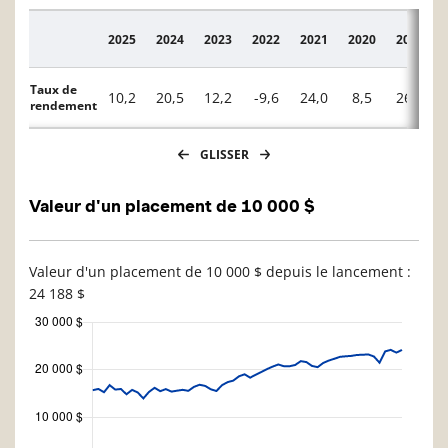
2025
2024
2023
2022
2021
2020
2019
Description
Taux de
10,2
20,5
12,2
-9,6
24,0
8,5
26,4
rendement
GLISSER
Valeur d'un placement de 10 000 $
Valeur d'un placement de 10 000 $ depuis le lancement :
24 188 $