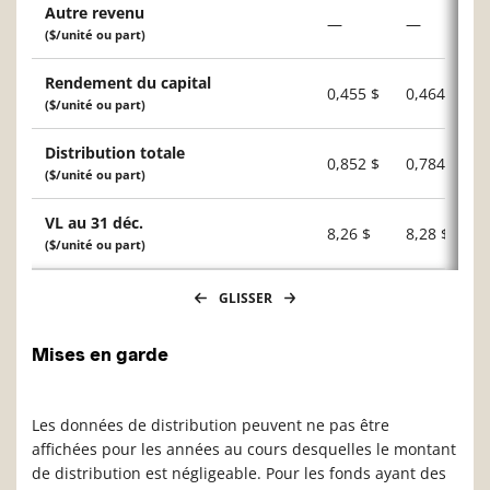
Autre revenu
—
—
($/unité ou part)
Rendement du capital
0,455 $
0,464 $
($/unité ou part)
Distribution totale
0,852 $
0,784 $
($/unité ou part)
VL au 31 déc.
8,26 $
8,28 $
($/unité ou part)
GLISSER
Mises en garde
Les données de distribution peuvent ne pas être
affichées pour les années au cours desquelles le montant
de distribution est négligeable. Pour les fonds ayant des