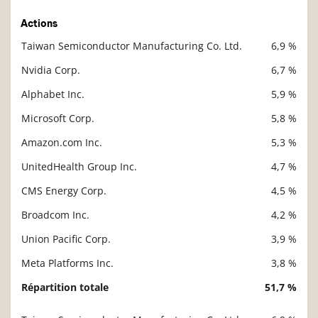
Actions
Taiwan Semiconductor Manufacturing Co. Ltd.
6,9 %
Description
Valeur liquidative
Nvidia Corp.
6,7 %
Alphabet Inc.
5,9 %
Microsoft Corp.
5,8 %
Amazon.com Inc.
5,3 %
UnitedHealth Group Inc.
4,7 %
CMS Energy Corp.
4,5 %
Broadcom Inc.
4,2 %
Union Pacific Corp.
3,9 %
Meta Platforms Inc.
3,8 %
Répartition totale
51,7 %