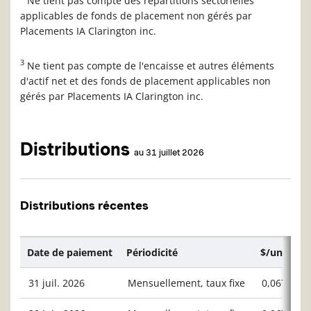
Ne tient pas compte des répartitions sectorielles
applicables de fonds de placement non gérés par
Placements IA Clarington inc.
3
Ne tient pas compte de l'encaisse et autres éléments
d'actif net et des fonds de placement applicables non
gérés par Placements IA Clarington inc.
Distributions
au 31 juillet 2026
Distributions récentes
Date de paiement
Périodicité
$/unité ou
31 juil. 2026
Mensuellement, taux fixe
0,06713