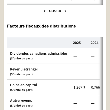
GLISSER
Facteurs fiscaux des distributions
2025
2024
Description
Dividendes canadiens admissibles
—
—
($/unité ou part)
Revenu étranger
—
—
($/unité ou part)
Gains en capital
1,267 $
0,766 $
($/unité ou part)
Autre revenu
—
—
($/unité ou part)