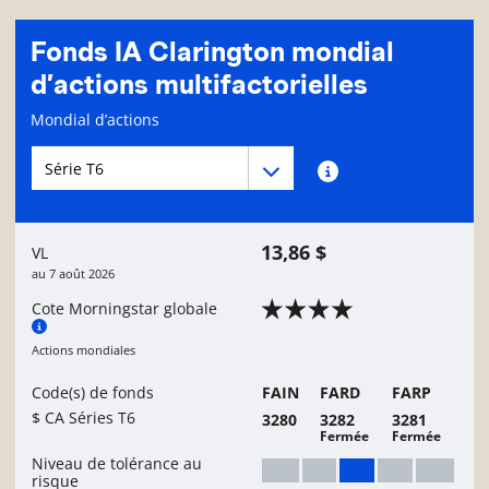
Fonds IA Clarington mondial
d’actions multifactorielles
Page d'informations sur le fonds
Mondial d’actions
Menu déroulant des séries du Fonds
Menu déroulant des séries du Fonds
Renseignements sur
13,86 $
VL
au
7 août 2026
Cote Morningstar globale
Actions mondiales
Code(s) de fonds
FAIN
FARD
FARP
$ CA Séries T6
3280
3282
3281
Fermée
Fermée
Niveau de tolérance au
risque