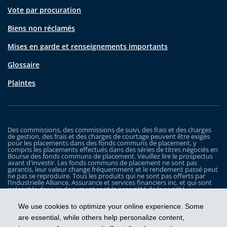
Vote par procuration
Biens non réclamés
Mises en garde et renseignements importants
Glossaire
Plaintes
Des commissions, des commissions de suivi, des frais et des charges
de gestion, des frais et des charges de courtage peuvent être exigés
pour les placements dans des fonds communs de placement, y
compris les placements effectués dans des séries de titres négociés en
Bourse des fonds communs de placement. Veuillez lire le prospectus
avant d'investir. Les fonds communs de placement ne sont pas
garantis, leur valeur change fréquemment et le rendement passé peut
ne pas se reproduire. Tous les produits qui ne sont pas offerts par
l’Industrielle Alliance, Assurance et services financiers inc. et qui sont
présentés dans ce document sont la propriété de la société
correspondante et sont commercialisés par cette dernière, et ils ne
sont utilisés ici qu’à titre d’illustration seulement.
We use cookies to optimize your online experience. Some
Les Fonds iA Clarington sont gérés par Placements IA Clarington inc. iA
are essential, while others help personalize content,
Clarington, le logo d’iA Clarington, iA Gestion de patrimoine et le logo