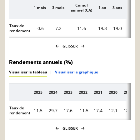
Cumul
1 mois
3 mois
1 an
3 ans
5 ans
Description
annuel (CA)
Taux de
-0,6
7,2
11,6
19,3
19,0
12,2
rendement
GLISSER
Rendements annuels (%)
Visualiser le tableau
|
Visualiser le graphique
2025
2024
2023
2022
2021
2020
2019
Description
Taux de
11,5
29,7
17,6
-11,5
17,4
12,1
18,4
rendement
GLISSER