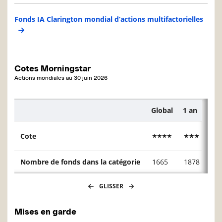
Fonds IA Clarington mondial d’actions multifactorielles
Cotes Morningstar
Actions mondiales
au
30 juin 2026
Global
1 an
3 a
Description
Cote
Nombre de fonds dans la catégorie
1665
1878
16
GLISSER
Mises en garde