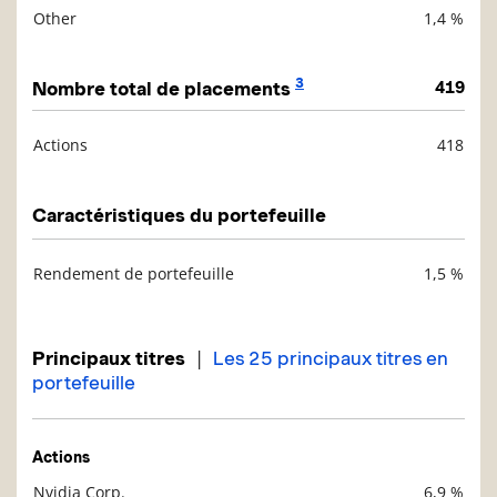
Other
1,4 %
3
Nombre total de placements
419
Actions
418
Description
Valeur liquidative
Caractéristiques du portefeuille
Rendement de portefeuille
1,5 %
Description
Valeur liquidative
|
Principaux titres
Les 25 principaux titres en
portefeuille
Actions
Nvidia Corp.
6,9 %