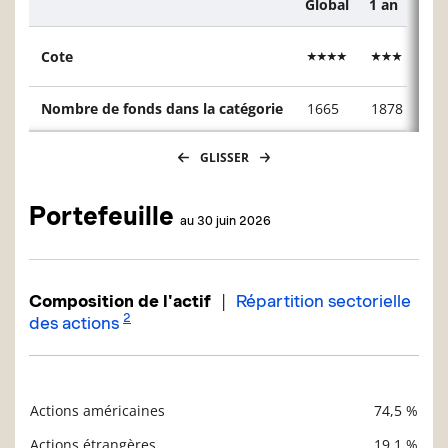
Global
1 an
3 a
Description
Cote
Nombre de fonds dans la catégorie
1665
1878
16
GLISSER
Portefeuille
au 30 juin 2026
|
Composition de l'actif
Répartition sectorielle
2
des actions
Actions américaines
74,5 %
Description
Valeur liquidative
Actions étrangères
19,1 %