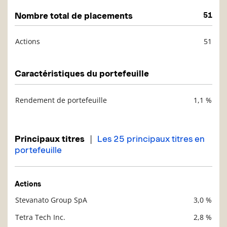
Nombre total de placements
51
Actions
51
Description
Valeur liquidative
Caractéristiques du portefeuille
Rendement de portefeuille
1,1 %
Description
Valeur liquidative
|
Principaux titres
Les 25 principaux titres en
portefeuille
Actions
Stevanato Group SpA
3,0 %
Description
Valeur liquidative
Tetra Tech Inc.
2,8 %