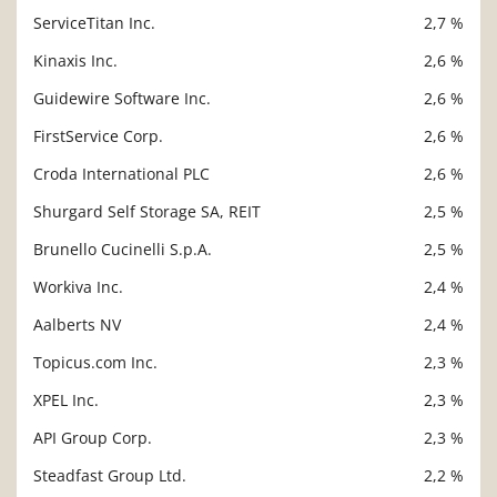
ServiceTitan Inc.
2,7 %
Kinaxis Inc.
2,6 %
Guidewire Software Inc.
2,6 %
FirstService Corp.
2,6 %
Croda International PLC
2,6 %
Shurgard Self Storage SA, REIT
2,5 %
Brunello Cucinelli S.p.A.
2,5 %
Workiva Inc.
2,4 %
Aalberts NV
2,4 %
Topicus.com Inc.
2,3 %
XPEL Inc.
2,3 %
API Group Corp.
2,3 %
Steadfast Group Ltd.
2,2 %