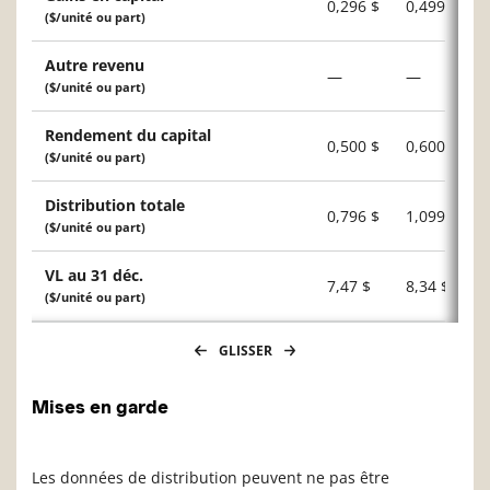
0,296 $
0,499 $
($/unité ou part)
Autre revenu
—
—
($/unité ou part)
Rendement du capital
0,500 $
0,600 $
($/unité ou part)
Distribution totale
0,796 $
1,099 $
($/unité ou part)
VL au 31 déc.
7,47 $
8,34 $
($/unité ou part)
GLISSER
Mises en garde
Les données de distribution peuvent ne pas être