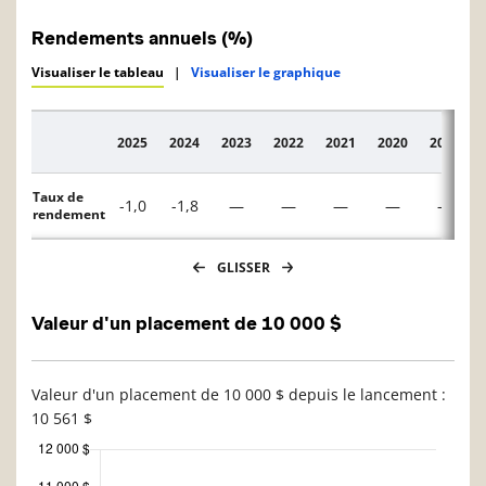
Rendements annuels (%)
Visualiser le tableau
|
Visualiser le graphique
2025
2024
2023
2022
2021
2020
2019
Description
Taux de
-1,0
-1,8
—
—
—
—
—
rendement
GLISSER
Valeur d'un placement de 10 000 $
Valeur d'un placement de 10 000 $ depuis le lancement :
10 561 $