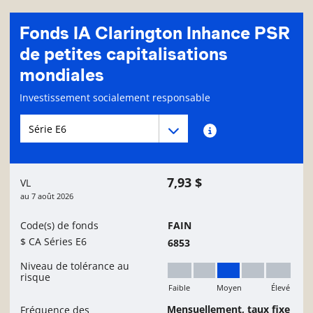
Fonds IA Clarington Inhance PSR
de petites capitalisations
mondiales
Page d'informations sur le fonds
Investissement socialement responsable
Menu déroulant des séries du Fonds
Menu déroulant des séries du Fonds
Renseignements sur
7,93 $
VL
au
7 août 2026
Code(s) de fonds
FAIN
$ CA Séries E6
6853
Niveau de tolérance au
risque
Faible
Moyen
Élevé
Moyen
Mensuellement, taux fixe
Fréquence des