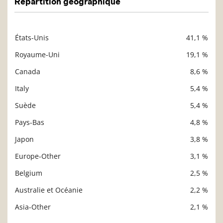
Répartition géographique
États-Unis
41,1 %
Description
Valeur liquidative
Royaume-Uni
19,1 %
Canada
8,6 %
Italy
5,4 %
Suède
5,4 %
Pays-Bas
4,8 %
Japon
3,8 %
Europe-Other
3,1 %
Belgium
2,5 %
Australie et Océanie
2,2 %
Asia-Other
2,1 %