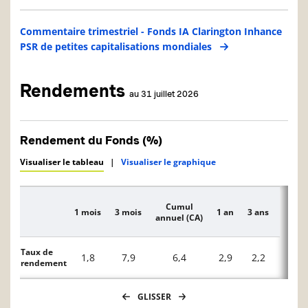
Commentaire trimestriel - Fonds IA Clarington Inhance
PSR de petites capitalisations mondiales
Rendements
au 31 juillet 2026
Rendement du Fonds (%)
Visualiser le tableau
|
Visualiser le graphique
Cumul
1 mois
3 mois
1 an
3 ans
5 ans
Description
annuel (CA)
Taux de
1,8
7,9
6,4
2,9
2,2
—
rendement
GLISSER