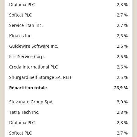
Diploma PLC
2,8 %
Softcat PLC
2,7 %
ServiceTitan Inc.
2,7 %
Kinaxis Inc.
2,6 %
Guidewire Software Inc.
2,6 %
FirstService Corp.
2,6 %
Croda International PLC
2,6 %
Shurgard Self Storage SA, REIT
2,5 %
Répartition totale
26,9 %
Stevanato Group SpA
3,0 %
Description
Valeur liquidative
Tetra Tech Inc.
2,8 %
Diploma PLC
2,8 %
Softcat PLC
2,7 %