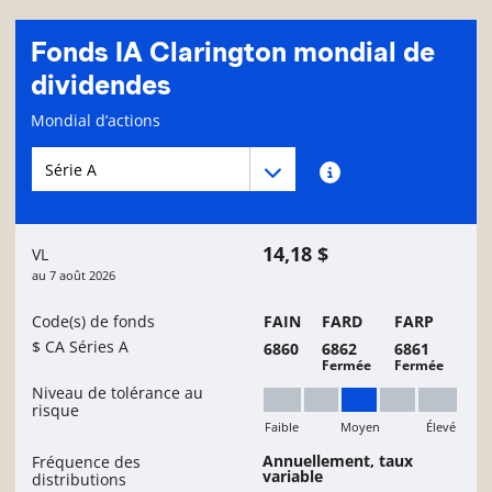
Fonds IA Clarington mondial de
dividendes
Page d'informations sur le fonds
Mondial d’actions
Menu déroulant des séries du Fonds
Menu déroulant des séries du Fonds
Renseignements sur
14,18 $
VL
au
7 août 2026
Code(s) de fonds
FAIN
FARD
FARP
$ CA Séries A
6860
6862
6861
Fermée
Fermée
Niveau de tolérance au
risque
Faible
Moyen
Élevé
Moyen
Annuellement, taux
Fréquence des
variable
distributions