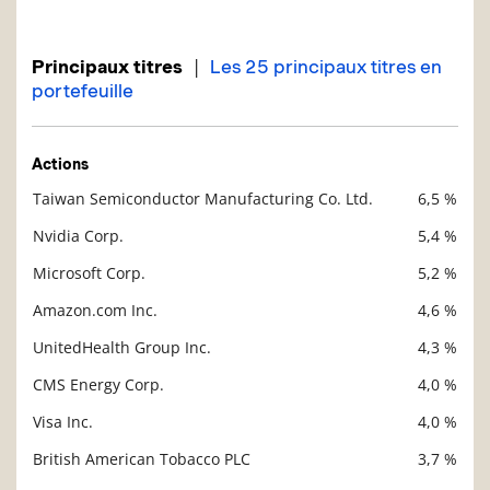
Description
Valeur liquidative
|
Principaux titres
Les 25 principaux titres en
portefeuille
Actions
Taiwan Semiconductor Manufacturing Co. Ltd.
6,5 %
Description
Valeur liquidative
Nvidia Corp.
5,4 %
Microsoft Corp.
5,2 %
Amazon.com Inc.
4,6 %
UnitedHealth Group Inc.
4,3 %
CMS Energy Corp.
4,0 %
Visa Inc.
4,0 %
British American Tobacco PLC
3,7 %