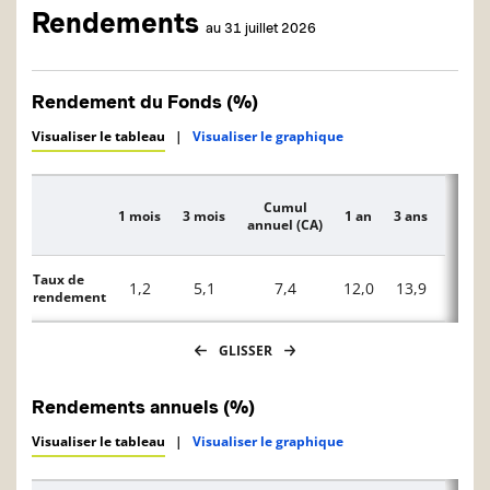
Rendements
au 31 juillet 2026
Rendement du Fonds (%)
Visualiser le tableau
|
Visualiser le graphique
Cumul
1 mois
3 mois
1 an
3 ans
5 ans
Description
annuel (CA)
Taux de
1,2
5,1
7,4
12,0
13,9
—
rendement
GLISSER
Rendements annuels (%)
Visualiser le tableau
|
Visualiser le graphique