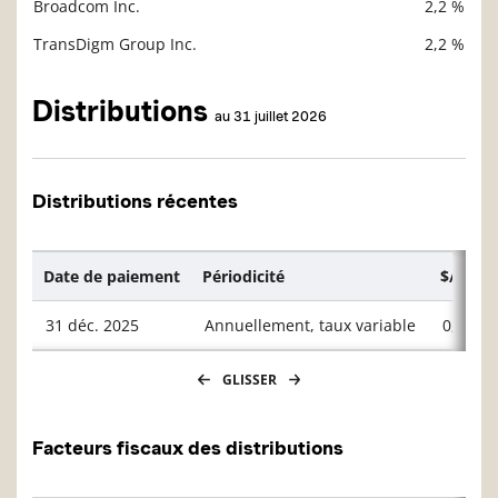
Broadcom Inc.
2,2 %
TransDigm Group Inc.
2,2 %
Distributions
au 31 juillet 2026
Distributions récentes
Date de paiement
Périodicité
$/unité
31 déc. 2025
Annuellement, taux variable
0,8310
GLISSER
Facteurs fiscaux des distributions