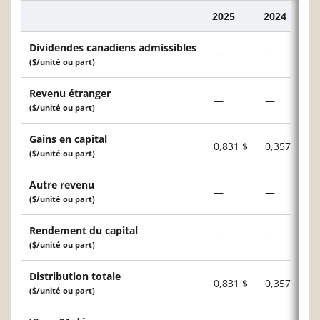
2025
2024
Description
Dividendes canadiens admissibles
—
—
($/unité ou part)
Revenu étranger
—
—
($/unité ou part)
Gains en capital
0,831 $
0,357 $
($/unité ou part)
Autre revenu
—
—
($/unité ou part)
Rendement du capital
—
—
($/unité ou part)
Distribution totale
0,831 $
0,357 $
($/unité ou part)