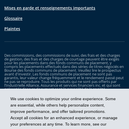
Mises en garde et renseignements importants
Glossaire
Plaintes
Des commissions, des commissions de suivi, des frais et des charges
de gestion, des frais et des charges de courtage peuvent être exigés
pour les placements dans des fonds communs de placement, y
compris les placements effectués dans des séries de titres négociés en
Bourse des fonds communs de placement. Veuillez lire le prospectus
avant d'investir. Les fonds communs de placement ne sont pas
garantis, leur valeur change fréquemment et le rendement passé peut
ne pas se reproduire. Tous les produits qui ne sont pas offerts par
l’Industrielle Alliance, Assurance et services financiers inc. et qui sont
présentés dans ce document sont la propriété de la société
correspondante et sont commercialisés par cette dernière, et ils ne
sont utilisés ici qu’à titre d’illustration seulement.
We use cookies to optimize your online experience. Some
Les Fonds iA Clarington sont gérés par Placements IA Clarington inc. iA
are essential, while others help personalize content,
Clarington, le logo d’iA Clarington, iA Gestion de patrimoine et le logo
improve performance, and offer tailored promotions.
de iA Gestion de patrimoine sont des marques de commerce, utilisées
sous licence, de l’Industrielle Alliance, Assurance et services financiers
Accept all cookies for an enhanced experience, or manage
inc.
your preferences at any time. To learn more, see our