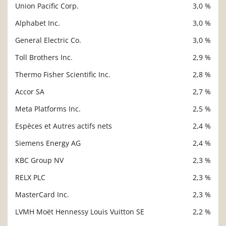
Union Pacific Corp.
3,0 %
Alphabet Inc.
3,0 %
General Electric Co.
3,0 %
Toll Brothers Inc.
2,9 %
Thermo Fisher Scientific Inc.
2,8 %
Accor SA
2,7 %
Meta Platforms Inc.
2,5 %
Espèces et Autres actifs nets
2,4 %
Siemens Energy AG
2,4 %
KBC Group NV
2,3 %
RELX PLC
2,3 %
MasterCard Inc.
2,3 %
LVMH Moët Hennessy Louis Vuitton SE
2,2 %