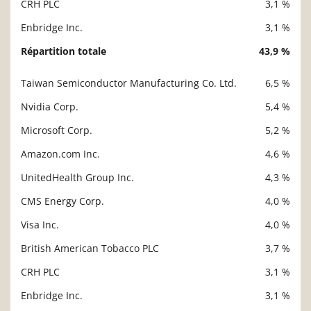
CRH PLC
3,1 %
Enbridge Inc.
3,1 %
Répartition totale
43,9 %
Taiwan Semiconductor Manufacturing Co. Ltd.
6,5 %
Description
Valeur liquidative
Nvidia Corp.
5,4 %
Microsoft Corp.
5,2 %
Amazon.com Inc.
4,6 %
UnitedHealth Group Inc.
4,3 %
CMS Energy Corp.
4,0 %
Visa Inc.
4,0 %
British American Tobacco PLC
3,7 %
CRH PLC
3,1 %
Enbridge Inc.
3,1 %