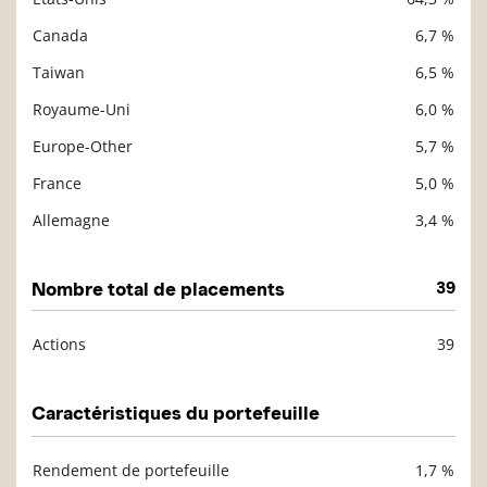
Description
Valeur liquidative
Canada
6,7 %
Taiwan
6,5 %
Royaume-Uni
6,0 %
Europe-Other
5,7 %
France
5,0 %
Allemagne
3,4 %
Nombre total de placements
39
Actions
39
Description
Valeur liquidative
Caractéristiques du portefeuille
Rendement de portefeuille
1,7 %