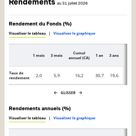
Rendements
au 31 juillet 2026
Rendement du Fonds (%)
Visualiser le tableau
|
Visualiser le graphique
Cumul
1 mois
3 mois
1 an
3 ans
5 ans
Description
annuel (CA)
Taux de
2,0
5,9
16,2
30,7
19,6
14,0
rendement
GLISSER
Rendements annuels (%)
Visualiser le tableau
|
Visualiser le graphique