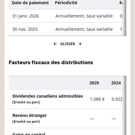
Date de paiement
Périodicité
$/unité
31 janv. 2026
Annuellement, taux variable
0,1903
30 nov. 2025
Annuellement, taux variable
1,0862
GLISSER
Facteurs fiscaux des distributions
2025
2024
Description
Dividendes canadiens admissibles
1,086 $
0,922 $
($/unité ou part)
Revenu étranger
—
—
($/unité ou part)
Gains en capital