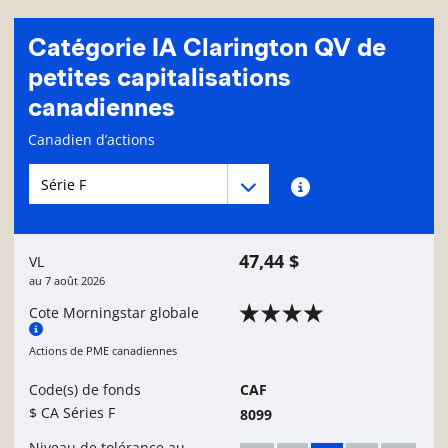
Catégorie IA Clarington QV de
petites capitalisations
canadiennes
Page d'informations sur le fonds
Canadien d’actions
Menu déroulant des séries du Fonds
Menu déroulant des séries du Fonds
Renseignements sur
47,44 $
VL
au
7 août 2026
Cote Morningstar globale
Actions de PME canadiennes
Code(s) de fonds
CAF
$ CA Séries F
8099
Niveau de tolérance au