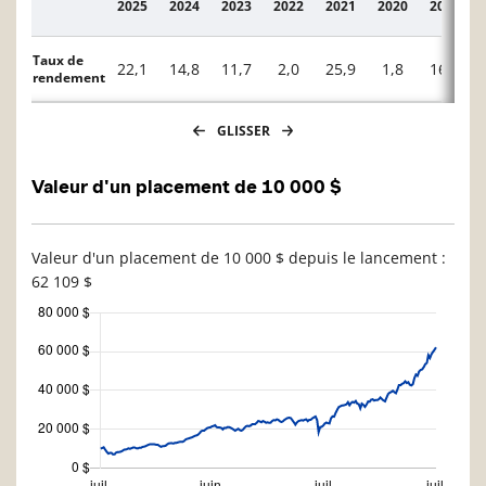
2025
2024
2023
2022
2021
2020
2019
Description
Taux de
22,1
14,8
11,7
2,0
25,9
1,8
16,9
rendement
GLISSER
Valeur d'un placement de 10 000 $
Valeur d'un placement de 10 000 $ depuis le lancement :
62 109 $