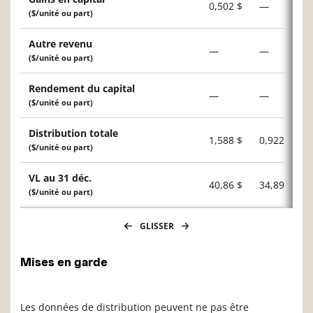
0,502 $
—
($/unité ou part)
Autre revenu
—
—
($/unité ou part)
Rendement du capital
—
—
($/unité ou part)
Distribution totale
1,588 $
0,922 $
($/unité ou part)
VL au 31 déc.
40,86 $
34,89 $
($/unité ou part)
GLISSER
Mises en garde
Les données de distribution peuvent ne pas être