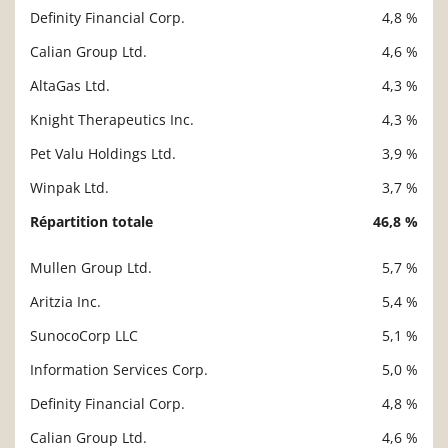
Definity Financial Corp.
4,8 %
Calian Group Ltd.
4,6 %
AltaGas Ltd.
4,3 %
Knight Therapeutics Inc.
4,3 %
Pet Valu Holdings Ltd.
3,9 %
Winpak Ltd.
3,7 %
Répartition totale
46,8 %
Mullen Group Ltd.
5,7 %
Description
Valeur liquidative
Aritzia Inc.
5,4 %
SunocoCorp LLC
5,1 %
Information Services Corp.
5,0 %
Definity Financial Corp.
4,8 %
Calian Group Ltd.
4,6 %