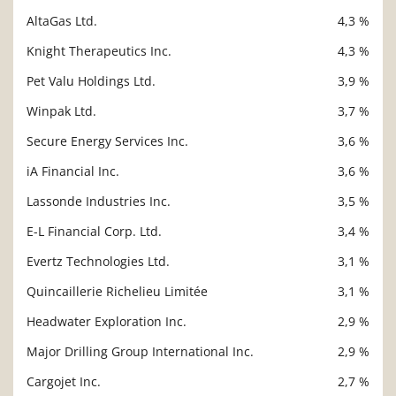
AltaGas Ltd.
4,3 %
Knight Therapeutics Inc.
4,3 %
Pet Valu Holdings Ltd.
3,9 %
Winpak Ltd.
3,7 %
Secure Energy Services Inc.
3,6 %
iA Financial Inc.
3,6 %
Lassonde Industries Inc.
3,5 %
E-L Financial Corp. Ltd.
3,4 %
Evertz Technologies Ltd.
3,1 %
Quincaillerie Richelieu Limitée
3,1 %
Headwater Exploration Inc.
2,9 %
Major Drilling Group International Inc.
2,9 %
Cargojet Inc.
2,7 %