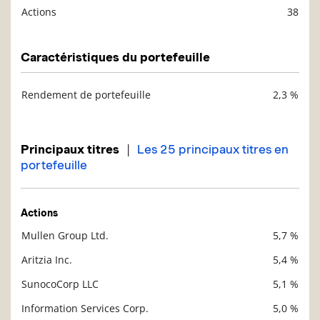
Actions
38
Description
Valeur liquidative
Caractéristiques du portefeuille
Rendement de portefeuille
2,3 %
Description
Valeur liquidative
|
Principaux titres
Les 25 principaux titres en
portefeuille
Actions
Mullen Group Ltd.
5,7 %
Description
Valeur liquidative
Aritzia Inc.
5,4 %
SunocoCorp LLC
5,1 %
Information Services Corp.
5,0 %