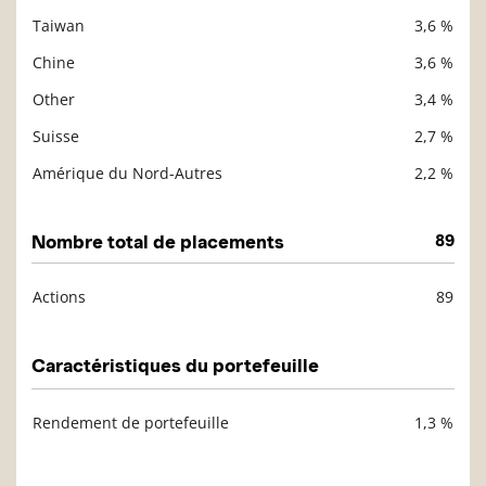
Taiwan
3,6 %
Chine
3,6 %
Other
3,4 %
Suisse
2,7 %
Amérique du Nord-Autres
2,2 %
Nombre total de placements
89
Actions
89
Description
Valeur liquidative
Caractéristiques du portefeuille
Rendement de portefeuille
1,3 %
Description
Valeur liquidative