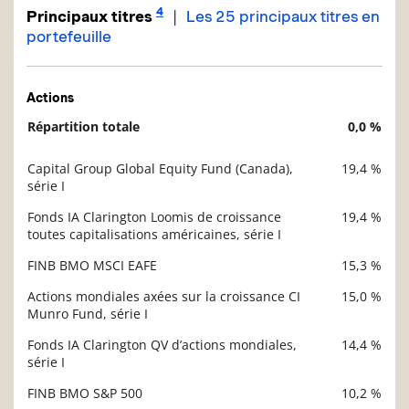
4
|
Principaux titres
Les 25 principaux titres en
portefeuille
Actions
Répartition totale
0,0 %
Description
Valeur liquidative
Capital Group Global Equity Fund (Canada),
19,4 %
Description
série I
Valeur liquidative
Fonds IA Clarington Loomis de croissance
19,4 %
toutes capitalisations américaines, série I
FINB BMO MSCI EAFE
15,3 %
Actions mondiales axées sur la croissance CI
15,0 %
Munro Fund, série I
Fonds IA Clarington QV d’actions mondiales,
14,4 %
série I
FINB BMO S&P 500
10,2 %