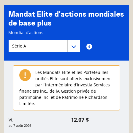
Mandat Elite d’actions mondiales
de base plus
Page d'informations sur le fonds
Mondial d’actions
Menu déroulant des séries du Fonds
Menu déroulant des séries du Fonds
Renseignements sur
Les Mandats Elite et les Portefeuilles
unifiés Elite sont offerts exclusivement
par l’intermédiaire d’Investia Services
financiers inc., de iA Gestion privée de
patrimoine inc. et de Patrimoine Richardson
Limitée.
12,07 $
VL
au
7 août 2026