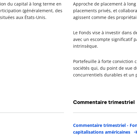
ion du capital à long terme en
Approche de placement à long t
articipation (généralement, des
placements privés, et collabora
 situées aux États-Unis.
agissent comme des propriétai
Le Fonds vise à investir dans 
avec un escompte significatif p
intrinsèque.
Portefeuille à forte conviction
sociétés qui, du point de vue 
concurrentiels durables et un 
Commentaire trimestriel
étails du gestionnaire de portefeuille
Commentaire trimestriel - Fon
capitalisations américaines