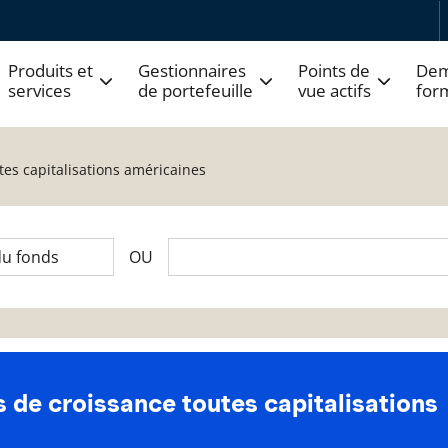
Produits et
Gestionnaires
Points de
Dem
services
de portefeuille
vue actifs
for
tes capitalisations américaines
OU
 de croissance toutes capitalisations