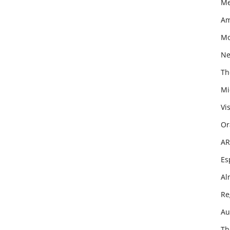
Me
Am
Mo
Net
Th
Mi
Vi
Or
AR
Es
Al
Re
Au
Th