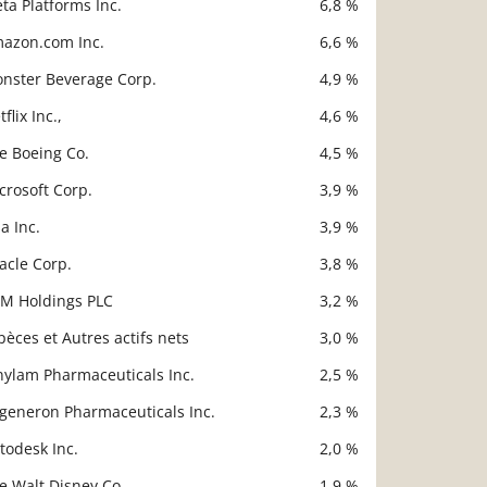
ta Platforms Inc.
6,8 %
azon.com Inc.
6,6 %
nster Beverage Corp.
4,9 %
flix Inc.,
4,6 %
e Boeing Co.
4,5 %
crosoft Corp.
3,9 %
sa Inc.
3,9 %
acle Corp.
3,8 %
M Holdings PLC
3,2 %
pèces et Autres actifs nets
3,0 %
nylam Pharmaceuticals Inc.
2,5 %
generon Pharmaceuticals Inc.
2,3 %
todesk Inc.
2,0 %
e Walt Disney Co.
1,9 %