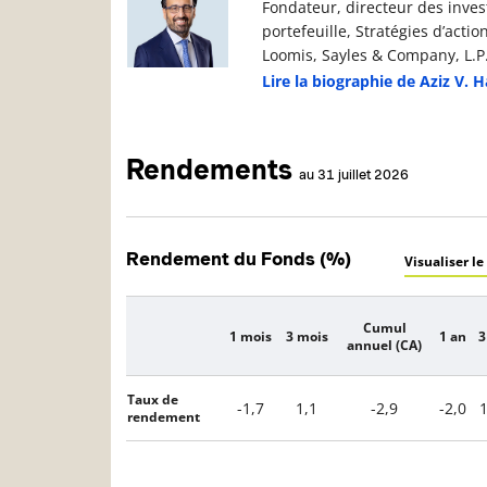
Fondateur, directeur des inves
portefeuille, Stratégies d’acti
Loomis, Sayles & Company, L.P
Lire la biographie de Aziz V. 
Rendements
au 31 juillet 2026
Rendement du Fonds (%)
Visualiser le
Cumul
1 mois
3 mois
1 an
3
Description
annuel (CA)
Taux de
-1,7
1,1
-2,9
-2,0
1
rendement