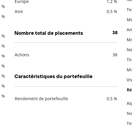
Europe
1,2 %
8 %
Te
Asie
0,5 %
7 %
Me
Am
Nombre total de placements
38
6 %
Mo
4 %
Net
Actions
38
2 %
Th
Description
Valeur liquidative
9 %
Mi
6 %
Caractéristiques du portefeuille
Vi
1 %
Ré
2 %
Rendement de portefeuille
0,5 %
Al
Description
Valeur liquidative
De
Nv
Te