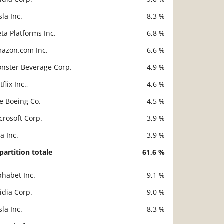
sla Inc.
8,3 %
ta Platforms Inc.
6,8 %
azon.com Inc.
6,6 %
nster Beverage Corp.
4,9 %
flix Inc.,
4,6 %
e Boeing Co.
4,5 %
crosoft Corp.
3,9 %
sa Inc.
3,9 %
partition totale
61,6 %
phabet Inc.
9,1 %
scription
Valeur liquidative
idia Corp.
9,0 %
sla Inc.
8,3 %