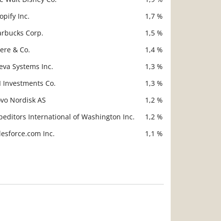
opify Inc.
1,7 %
arbucks Corp.
1,5 %
ere & Co.
1,4 %
eva Systems Inc.
1,3 %
I Investments Co.
1,3 %
vo Nordisk AS
1,2 %
peditors International of Washington Inc.
1,2 %
lesforce.com Inc.
1,1 %