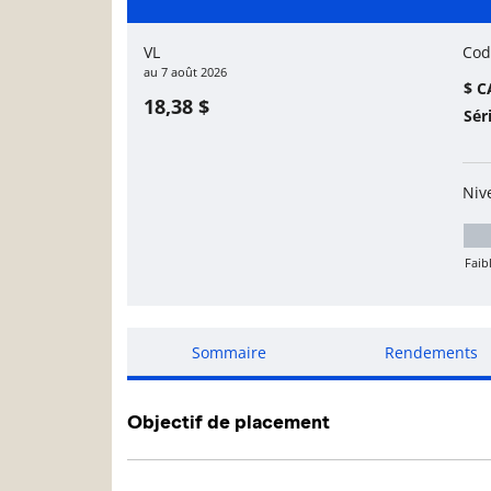
Page d'informations sur le
VL
Cod
au
7 août 2026
$ C
18,38 $
Sér
Niv
Faib
Mo
Sommaire
Rendements
Objectif de placement