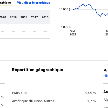
 tableau
|
Visualiser le graphique
2020
2019
2018
2017
2016
—
—
—
—
—
Répartition géographique
Pr
ti
Ac
États-Unis
93,5 %
5 %
Description
Valeur liquidative
Al
Amérique du Nord-Autres
1,7 %
De
0 %
Nv