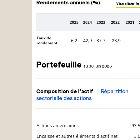
Rendements annuels (%)
Visualiser le
2025
2024
2023
2022
2021
Description
Taux de
6,2
42,9
37,7
-23,9
—
rendement
Portefeuille
au 30 juin 2026
|
Composition de l'actif
Répartition
sectorielle des actions
Actions américaines
93,
Description
Valeur liquidative
Encaisse et autres éléments d'actif net
3,