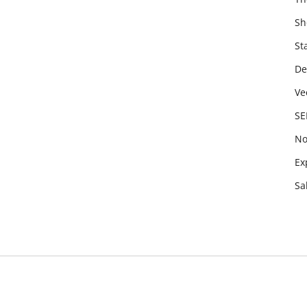
Sh
St
De
Ve
SE
No
Ex
Sa