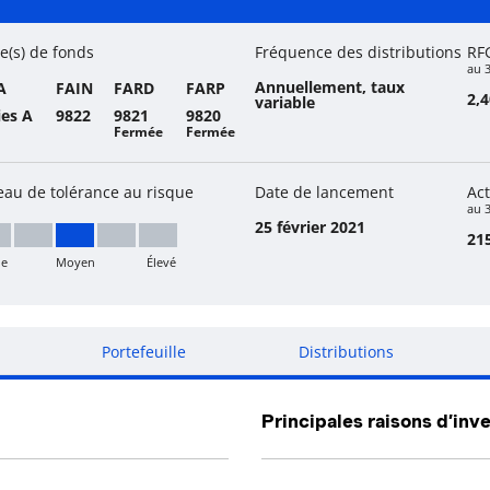
 fonds
e(s) de fonds
Fréquence des distributions
RF
au 
Annuellement, taux
A
FAIN
FARD
FARP
2,
variable
ies A
9822
9821
9820
Fermée
Fermée
eau de tolérance au risque
Date de lancement
Act
au 3
25 février 2021
215
le
Moyen
Élevé
yen
Portefeuille
Distributions
Principales raisons d’inve