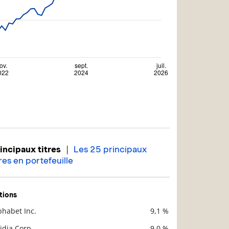
|
incipaux titres
Les 25 principaux
tres en portefeuille
tions
phabet Inc.
9,1 %
scription
Valeur liquidative
idia Corp.
9,0 %