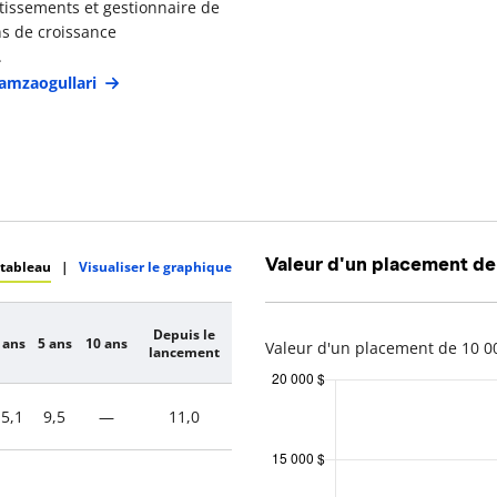
tissements et gestionnaire de
ons de croissance
.
Hamzaogullari
Valeur d'un placement de
 tableau
|
Visualiser le graphique
Depuis le
 ans
5 ans
10 ans
Valeur d'un placement de 10 00
lancement
5,1
9,5
—
11,0