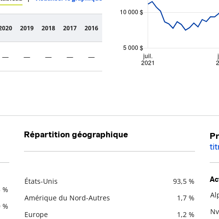
2020
2019
2018
2017
2016
—
—
—
—
—
Répartition géographique
Pr
ti
Ac
États-Unis
93,5 %
5 %
Description
Valeur liquidative
Al
Amérique du Nord-Autres
1,7 %
De
0 %
Nv
Europe
1,2 %