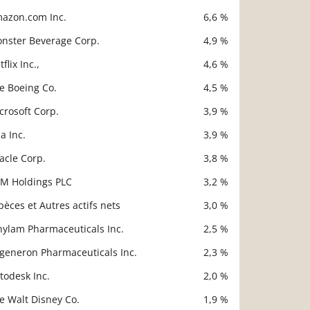
azon.com Inc.
6,6 %
nster Beverage Corp.
4,9 %
flix Inc.,
4,6 %
e Boeing Co.
4,5 %
crosoft Corp.
3,9 %
sa Inc.
3,9 %
acle Corp.
3,8 %
M Holdings PLC
3,2 %
pèces et Autres actifs nets
3,0 %
nylam Pharmaceuticals Inc.
2,5 %
generon Pharmaceuticals Inc.
2,3 %
todesk Inc.
2,0 %
e Walt Disney Co.
1,9 %