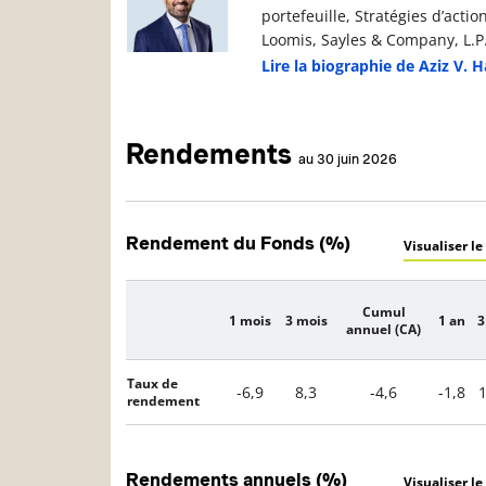
portefeuille, Stratégies d’acti
Loomis, Sayles & Company, L.P
Lire la biographie de Aziz V. 
Rendements
au 30 juin 2026
Rendement du Fonds (%)
Visualiser le
Cumul
1 mois
3 mois
1 an
3
Description
annuel (CA)
Taux de
-6,9
8,3
-4,6
-1,8
1
rendement
Rendements annuels (%)
Visualiser le