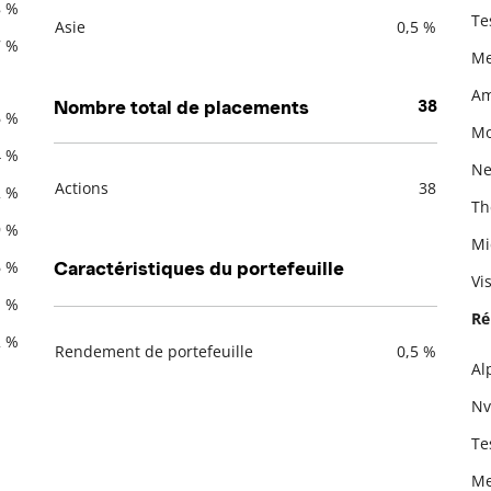
8 %
Te
Asie
0,5 %
7 %
Me
Am
Nombre total de placements
38
6 %
Mo
4 %
Net
Actions
38
2 %
Th
Description
Valeur liquidative
9 %
Mi
6 %
Caractéristiques du portefeuille
Vi
1 %
Ré
2 %
Rendement de portefeuille
0,5 %
Al
Description
Valeur liquidative
De
Nv
Te
Me