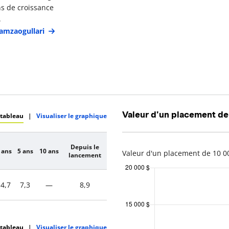
ons de croissance
.
Hamzaogullari
Valeur d'un placement de
 tableau
|
Visualiser le graphique
Depuis le
 ans
5 ans
10 ans
Valeur d'un placement de 10 00
lancement
4,7
7,3
—
8,9
 tableau
|
Visualiser le graphique