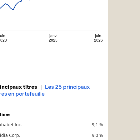
|
incipaux titres
Les 25 principaux
tres en portefeuille
tions
phabet Inc.
9,1 %
scription
Valeur liquidative
idia Corp.
9,0 %