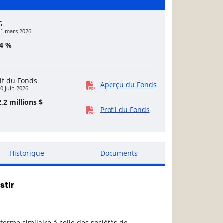
G
31 mars 2026
44 %
if du Fonds
Aperçu du Fonds
0 juin 2026
,2 millions $
Profil du Fonds
Historique
Documents
stir
erme similaire à celle des sociétés de