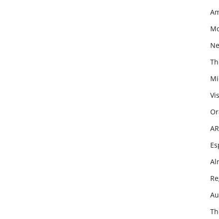
Am
Mo
Net
Th
Mi
Vi
Or
AR
Es
Al
Re
Au
Th