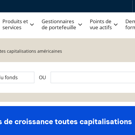
Produits et
Gestionnaires
Points de
Dem
services
de portefeuille
vue actifs
for
tes capitalisations américaines
OU
 de croissance toutes capitalisations