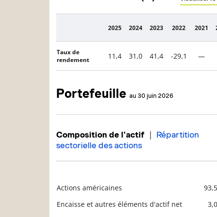
2025
2024
2023
2022
2021
Description
Taux de
11,4
31,0
41,4
-29,1
—
rendement
Portefeuille
au 30 juin 2026
|
Composition de l'actif
Répartition
sectorielle des actions
Actions américaines
93,
Description
Valeur liquidative
Encaisse et autres éléments d'actif net
3,