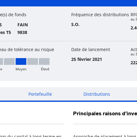
 fonds
e(s) de fonds
Fréquence des distributions
RF
au 
S.O.
S
FAIN
2,
ies T5
9838
eau de tolérance au risque
Date de lancement
Act
au 3
25 février 2021
222
le
Moyen
Élevé
yen
Portefeuille
Distributions
Principales raisons d’inve
ion du capital à long terme en
Approche de placement à long t