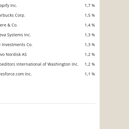
opify Inc.
1,7 %
arbucks Corp.
1,5 %
ere & Co.
1,4 %
eva Systems Inc.
1,3 %
I Investments Co.
1,3 %
vo Nordisk AS
1,2 %
peditors International of Washington Inc.
1,2 %
lesforce.com Inc.
1,1 %