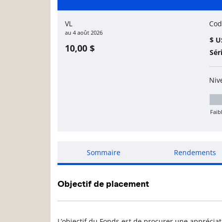
Page d'informations sur le
VL
Cod
au
4 août 2026
$ U
10,00 $
Sér
Niv
Faib
Mo
Sommaire
Rendements
Objectif de placement
L’objectif du Fonds est de procurer une appréciat