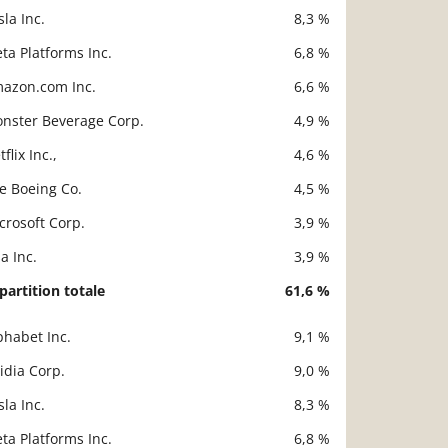
sla Inc.
8,3 %
ta Platforms Inc.
6,8 %
azon.com Inc.
6,6 %
nster Beverage Corp.
4,9 %
flix Inc.,
4,6 %
e Boeing Co.
4,5 %
crosoft Corp.
3,9 %
sa Inc.
3,9 %
partition totale
61,6 %
phabet Inc.
9,1 %
scription
Valeur liquidative
idia Corp.
9,0 %
sla Inc.
8,3 %
ta Platforms Inc.
6,8 %