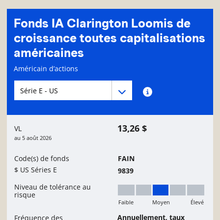
Fonds IA Clarington Loomis de
croissance toutes capitalisations
américaines
Page d'informations sur le fonds
Américain d’actions
Menu déroulant des séries du Fonds
Menu déroulant des séries du Fonds
Renseignements sur
13,26 $
VL
au
5 août 2026
Code(s) de fonds
FAIN
$ US Séries E
9839
Niveau de tolérance au
risque
Faible
Moyen
Élevé
Moyen
Annuellement, taux
Fréquence des