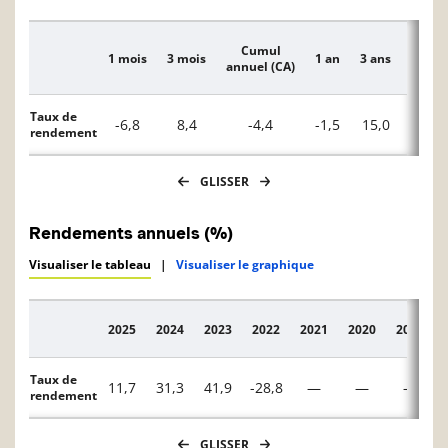
Cumul
1 mois
3 mois
1 an
3 ans
5 ans
Description
annuel (CA)
Taux de
-6,8
8,4
-4,4
-1,5
15,0
7,7
rendement
GLISSER
Rendements annuels (%)
Visualiser le tableau
|
Visualiser le graphique
2025
2024
2023
2022
2021
2020
2019
Description
Taux de
11,7
31,3
41,9
-28,8
—
—
—
rendement
GLISSER