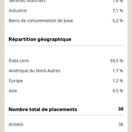
Services financiers
7,6 %
Industrie
7,1 %
Biens de consommation de base
5,2 %
Répartition géographique
États-Unis
93,5 %
Description
Valeur liquidative
Amérique du Nord-Autres
1,7 %
Europe
1,2 %
Asie
0,5 %
Nombre total de placements
38
Actions
38
Description
Valeur liquidative