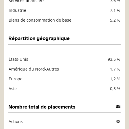
Services financiers
7,6 %
Industrie
7,1 %
Biens de consommation de base
5,2 %
Répartition géographique
États-Unis
93,5 %
Description
Valeur liquidative
Amérique du Nord-Autres
1,7 %
Europe
1,2 %
Asie
0,5 %
Nombre total de placements
38
Actions
38
Description
Valeur liquidative