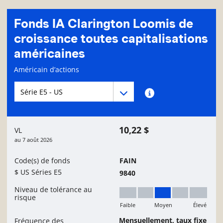
Fonds IA Clarington Loomis de
croissance toutes capitalisations
américaines
Page d'informations sur le fonds
Américain d’actions
Menu déroulant des séries du Fonds
Menu déroulant des séries du Fonds
Renseignements sur
10,22 $
VL
au
7 août 2026
Code(s) de fonds
FAIN
$ US Séries E5
9840
Niveau de tolérance au
risque
Faible
Moyen
Élevé
Moyen
Mensuellement, taux fixe
Fréquence des