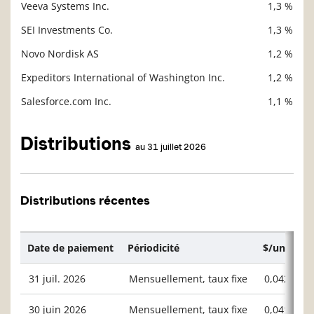
Veeva Systems Inc.
1,3 %
SEI Investments Co.
1,3 %
Novo Nordisk AS
1,2 %
Expeditors International of Washington Inc.
1,2 %
Salesforce.com Inc.
1,1 %
Distributions
au 31 juillet 2026
Distributions récentes
Date de paiement
Périodicité
$/unité ou
31 juil. 2026
Mensuellement, taux fixe
0,04239
30 juin 2026
Mensuellement, taux fixe
0,04192