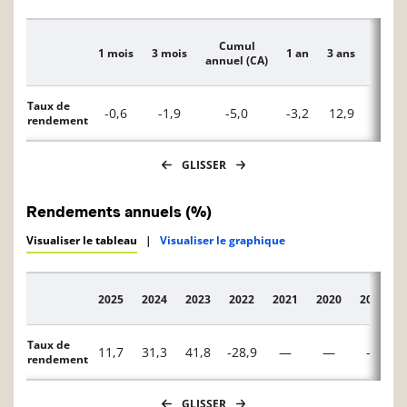
Cumul
1 mois
3 mois
1 an
3 ans
5 ans
Description
annuel (CA)
Taux de
-0,6
-1,9
-5,0
-3,2
12,9
7,2
rendement
GLISSER
Rendements annuels (%)
Visualiser le tableau
|
Visualiser le graphique
2025
2024
2023
2022
2021
2020
2019
Description
Taux de
11,7
31,3
41,8
-28,9
—
—
—
rendement
GLISSER