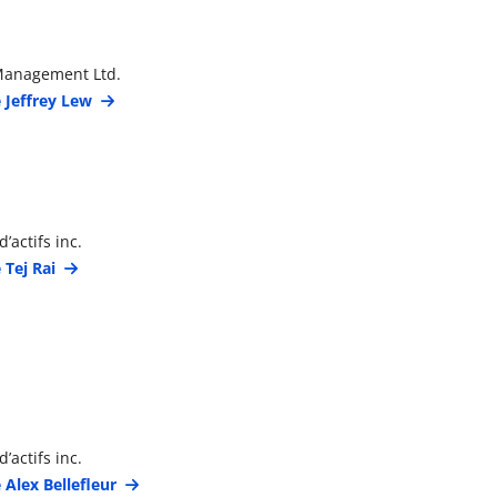
étails du gestionnaire de portefeuille
Management Ltd.
e Jeffrey Lew
étails du gestionnaire de portefeuille
’actifs inc.
 Tej Rai
étails du gestionnaire de portefeuille
’actifs inc.
 Alex Bellefleur