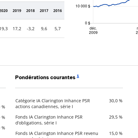
2020
2019
2018
2017
2016
19,3
17,2
-3,2
9,6
5,7
1
Pondérations courantes
Catégorie IA Clarington Inhance PSR
30,0 %
Description
actions canadiennes, série I
Valeur liquidative
0 %
Fonds IA Clarington Inhance PSR
29,5 %
0 %
d’obligations, série I
0 %
Fonds IA Clarington Inhance PSR revenu
15,0 %