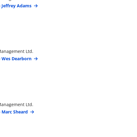
e Jeffrey Adams
étails du gestionnaire de portefeuille
Management Ltd.
de Wes Dearborn
étails du gestionnaire de portefeuille
Management Ltd.
e Marc Sheard