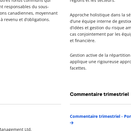
d’autres fonds communs qui
régions et les secteurs.
nt responsables du sous-
tions canadiennes, moyennant
Approche holistique dans la sé
 revenu et d’obligations.
d’une équipe interne de gesti
d’idées et gestion du risque am
cas conjointement par les équ
et financière.
Gestion active de la répartiti
applique une rigoureuse approc
facettes.
Commentaire trimestriel
étails du gestionnaire de portefeuille
Commentaire trimestriel - Por
Management Ltd.