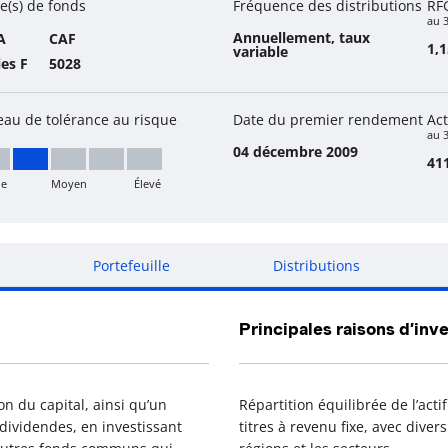
e(s) de fonds
Fréquence des distributions
RF
au 
Annuellement, taux
A
CAF
1,
variable
ies F
5028
eau de tolérance au risque
Date du premier rendement
Act
au 3
04 décembre 2009
411
le
Moyen
Élevé
ible à moyen
Portefeuille
Distributions
Principales raisons d’inve
on du capital, ainsi qu’un
Répartition équilibrée de l’act
 dividendes, en investissant
titres à revenu fixe, avec diver