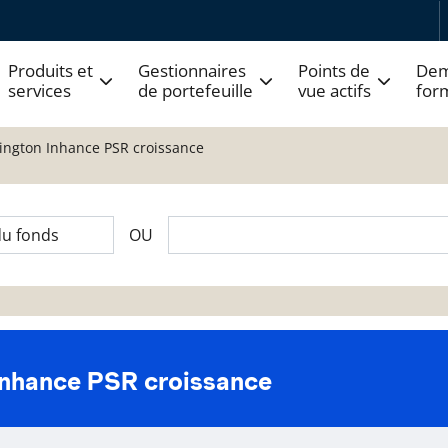
Produits et
Gestionnaires
Points de
Dem
services
de portefeuille
vue actifs
for
arington Inhance PSR croissance
OU
 Inhance PSR croissance
 fonds