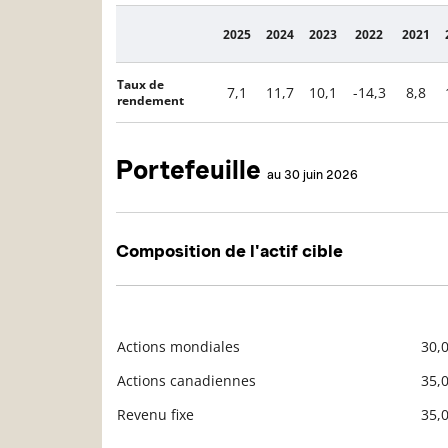
2025
2024
2023
2022
2021
Description
Taux de
7,1
11,7
10,1
-14,3
8,8
rendement
Portefeuille
au 30 juin 2026
Composition de l'actif cible
Actions mondiales
30,
Description
Valeur liquidative
Actions canadiennes
35,
Revenu fixe
35,