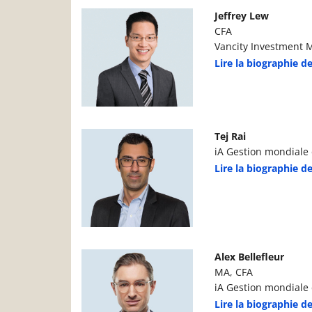
Photo du gestionnaire de portefeuille
D
Jeffrey Lew
CFA
Vancity Investment 
Lire la biographie d
Photo du gestionnaire de portefeuille
D
Tej Rai
iA Gestion mondiale d
Lire la biographie de
Photo du gestionnaire de portefeuille
D
Alex Bellefleur
MA, CFA
iA Gestion mondiale d
Lire la biographie de