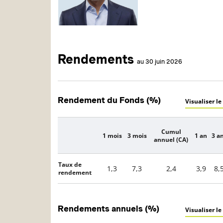
Rendements
au 30 juin 2026
Rendement du Fonds (%)
Visualiser le
Cumul
1 mois
3 mois
1 an
3 a
Description
annuel (CA)
Taux de
1,3
7,3
2,4
3,9
8,
rendement
Rendements annuels (%)
Visualiser le