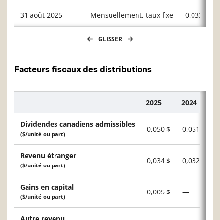
31 août 2025
Mensuellement, taux fixe
0,03300
GLISSER
Facteurs fiscaux des distributions
2025
2024
Description
Dividendes canadiens admissibles
0,050 $
0,051 $
($/unité ou part)
Revenu étranger
0,034 $
0,032 $
($/unité ou part)
Gains en capital
0,005 $
—
($/unité ou part)
Autre revenu