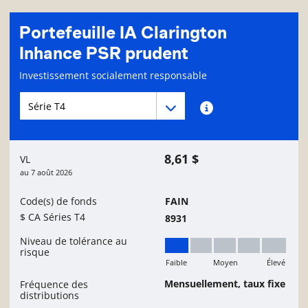
Portefeuille IA Clarington
Inhance PSR prudent
Page d'informations sur le fonds
Investissement socialement responsable
Menu déroulant des séries du Fonds
Menu déroulant des séries du Fonds
Renseignements sur
8,61 $
VL
au
7 août 2026
Code(s) de fonds
FAIN
$ CA Séries T4
8931
Niveau de tolérance au
risque
Faible
Moyen
Élevé
Faible
Mensuellement, taux fixe
Fréquence des
distributions