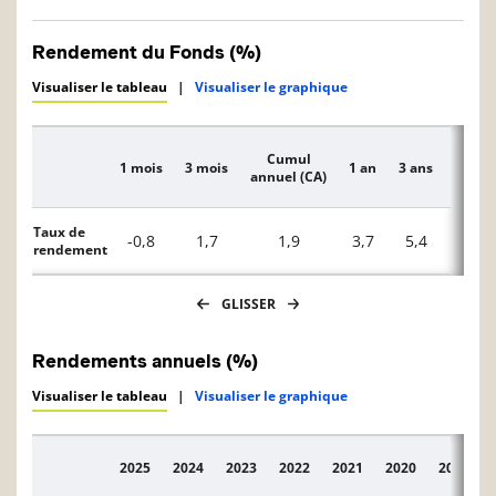
Rendement du Fonds (%)
Visualiser le tableau
|
Visualiser le graphique
Cumul
1 mois
3 mois
1 an
3 ans
5 ans
Description
annuel (CA)
Taux de
-0,8
1,7
1,9
3,7
5,4
—
rendement
GLISSER
Rendements annuels (%)
Visualiser le tableau
|
Visualiser le graphique
2025
2024
2023
2022
2021
2020
2019
Description