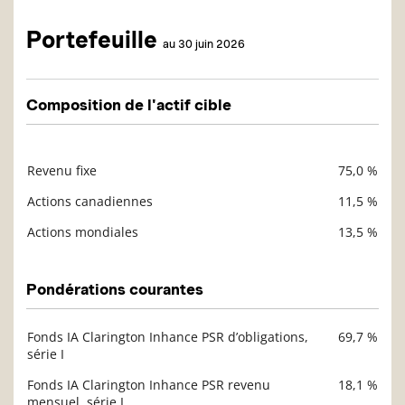
Portefeuille
au 30 juin 2026
Composition de l'actif cible
Revenu fixe
75,0 %
Description
Valeur liquidative
Actions canadiennes
11,5 %
Actions mondiales
13,5 %
Pondérations courantes
Fonds IA Clarington Inhance PSR d’obligations,
69,7 %
Description
série I
Valeur liquidative
Fonds IA Clarington Inhance PSR revenu
18,1 %
mensuel, série I