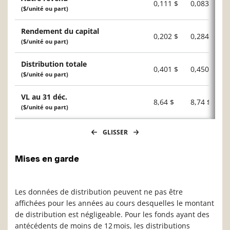
0,111 $
0,083 $
($/unité ou part)
Rendement du capital
0,202 $
0,284 $
($/unité ou part)
Distribution totale
0,401 $
0,450 $
($/unité ou part)
VL au 31 déc.
8,64 $
8,74 $
($/unité ou part)
GLISSER
Mises en garde
Les données de distribution peuvent ne pas être
affichées pour les années au cours desquelles le montant
de distribution est négligeable. Pour les fonds ayant des
antécédents de moins de 12 mois, les distributions