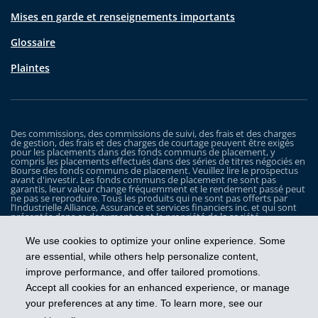
Mises en garde et renseignements importants
Glossaire
Plaintes
Des commissions, des commissions de suivi, des frais et des charges
de gestion, des frais et des charges de courtage peuvent être exigés
pour les placements dans des fonds communs de placement, y
compris les placements effectués dans des séries de titres négociés en
Bourse des fonds communs de placement. Veuillez lire le prospectus
avant d'investir. Les fonds communs de placement ne sont pas
garantis, leur valeur change fréquemment et le rendement passé peut
ne pas se reproduire. Tous les produits qui ne sont pas offerts par
l’Industrielle Alliance, Assurance et services financiers inc. et qui sont
présentés dans ce document sont la propriété de la société
correspondante et sont commercialisés par cette dernière, et ils ne
sont utilisés ici qu’à titre d’illustration seulement.
We use cookies to optimize your online experience. Some
Les Fonds iA Clarington sont gérés par Placements IA Clarington inc. iA
are essential, while others help personalize content,
Clarington, le logo d’iA Clarington, iA Gestion de patrimoine et le logo
improve performance, and offer tailored promotions.
de iA Gestion de patrimoine sont des marques de commerce, utilisées
sous licence, de l’Industrielle Alliance, Assurance et services financiers
Accept all cookies for an enhanced experience, or manage
inc.
your preferences at any time. To learn more, see our