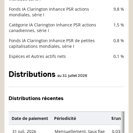
Fonds IA Clarington Inhance PSR actions
9,8 %
mondiales, série I
Catégorie IA Clarington Inhance PSR actions
1,5 %
canadiennes, série I
Fonds IA Clarington Inhance PSR de petites
0,8 %
capitalisations mondiales, série I
Espèces et Autres actifs nets
0,1 %
Distributions
au 31 juillet 2026
Distributions récentes
Date de paiement
Périodicité
$/unité ou
31 juil. 2026
Mensuellement, taux fixe
0,03300