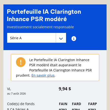
Portefeuille IA Clarington
Inhance PSR modéré
Page d'informations sur le fonds
Investissement socialement responsable
Menu déroulant des séries du Fonds
Menu déroulant des séries du Fonds
Renseignements sur
Le Portefeuille IA Clarington Inhance
PSR modéré était auparavant le
Portefeuille IA Clarington Inhance PSR
prudent.
En savoir plus
.
9,94 $
VL
au
7 août 2026
Code(s) de fonds
FAIN
FARD
FARP
$ CA Séries A
9792
9794
9793