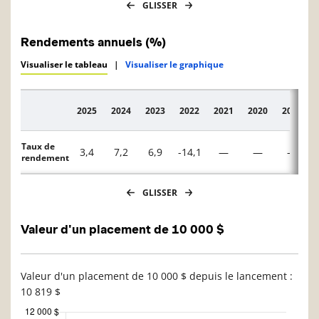
GLISSER
Rendements annuels (%)
Visualiser le tableau
|
Visualiser le graphique
2025
2024
2023
2022
2021
2020
2019
Description
Taux de
3,4
7,2
6,9
-14,1
—
—
—
rendement
GLISSER
Valeur d'un placement de 10 000 $
Valeur d'un placement de 10 000 $ depuis le lancement :
10 819 $