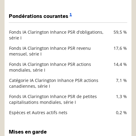
1
Pondérations courantes
Fonds IA Clarington Inhance PSR d’obligations,
59,5 %
Description
série I
Valeur liquidative
Fonds IA Clarington Inhance PSR revenu
17,6 %
mensuel, série I
Fonds IA Clarington Inhance PSR actions
14,4 %
mondiales, série I
Catégorie IA Clarington Inhance PSR actions
7,1 %
canadiennes, série I
Fonds IA Clarington Inhance PSR de petites
1,3 %
capitalisations mondiales, série I
Espèces et Autres actifs nets
0,2 %
Mises en garde