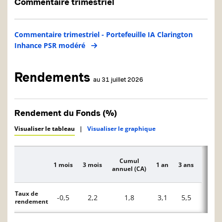
Commentaire trimestriel
Commentaire trimestriel - Portefeuille IA Clarington
Inhance PSR modéré
Rendements
au 31 juillet 2026
Rendement du Fonds (%)
Visualiser le tableau
|
Visualiser le graphique
Cumul
1 mois
3 mois
1 an
3 ans
5 ans
Description
annuel (CA)
Taux de
-0,5
2,2
1,8
3,1
5,5
0,9
rendement