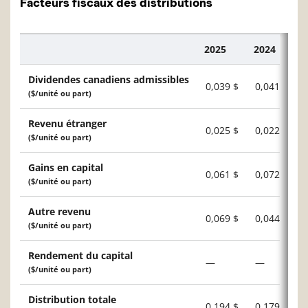
Facteurs fiscaux des distributions
2025
2024
Description
Dividendes canadiens admissibles
0,039 $
0,041 $
($/unité ou part)
Revenu étranger
0,025 $
0,022 $
($/unité ou part)
Gains en capital
0,061 $
0,072 $
($/unité ou part)
Autre revenu
0,069 $
0,044 $
($/unité ou part)
Rendement du capital
—
—
($/unité ou part)
Distribution totale
0,194 $
0,179 $