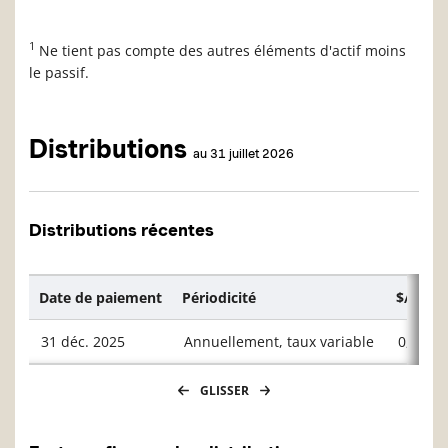
1
Ne tient pas compte des autres éléments d'actif moins
le passif.
Distributions
au 31 juillet 2026
Distributions récentes
Date de paiement
Périodicité
$/unité
31 déc. 2025
Annuellement, taux variable
0,1935
GLISSER