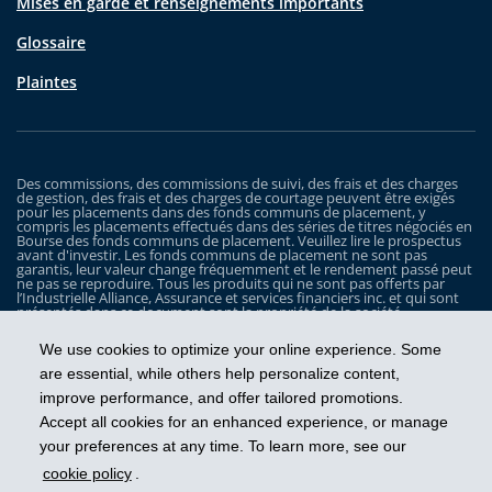
Mises en garde et renseignements importants
Glossaire
Plaintes
Des commissions, des commissions de suivi, des frais et des charges
de gestion, des frais et des charges de courtage peuvent être exigés
pour les placements dans des fonds communs de placement, y
compris les placements effectués dans des séries de titres négociés en
Bourse des fonds communs de placement. Veuillez lire le prospectus
avant d'investir. Les fonds communs de placement ne sont pas
garantis, leur valeur change fréquemment et le rendement passé peut
ne pas se reproduire. Tous les produits qui ne sont pas offerts par
l’Industrielle Alliance, Assurance et services financiers inc. et qui sont
présentés dans ce document sont la propriété de la société
correspondante et sont commercialisés par cette dernière, et ils ne
sont utilisés ici qu’à titre d’illustration seulement.
We use cookies to optimize your online experience. Some
Les Fonds iA Clarington sont gérés par Placements IA Clarington inc. iA
are essential, while others help personalize content,
Clarington, le logo d’iA Clarington, iA Gestion de patrimoine et le logo
improve performance, and offer tailored promotions.
de iA Gestion de patrimoine sont des marques de commerce, utilisées
sous licence, de l’Industrielle Alliance, Assurance et services financiers
Accept all cookies for an enhanced experience, or manage
inc.
your preferences at any time. To learn more, see our
cookie policy
.