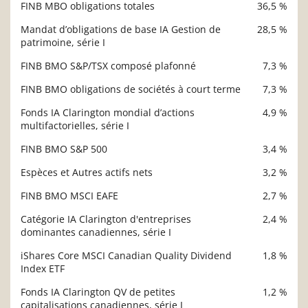
FINB MBO obligations totales
36,5 %
Description
Valeur liquidative
Mandat d’obligations de base IA Gestion de
28,5 %
patrimoine, série I
FINB BMO S&P/TSX composé plafonné
7,3 %
FINB BMO obligations de sociétés à court terme
7,3 %
Fonds IA Clarington mondial d’actions
4,9 %
multifactorielles, série I
FINB BMO S&P 500
3,4 %
Espèces et Autres actifs nets
3,2 %
FINB BMO MSCI EAFE
2,7 %
Catégorie IA Clarington d'entreprises
2,4 %
dominantes canadiennes, série I
iShares Core MSCI Canadian Quality Dividend
1,8 %
Index ETF
Fonds IA Clarington QV de petites
1,2 %
capitalisations canadiennes, série I