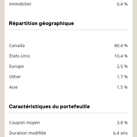
Immobilier
0,4 %
Répartition géographique
Canada
80,4 %
Description
Valeur liquidative
États-Unis
10,4 %
Europe
2,5 %
Other
1,7 %
Asie
1,5 %
Caractéristiques du portefeuille
Coupon moyen
3,8 %
Description
Valeur liquidative
Duration modifiée
6,4 ans