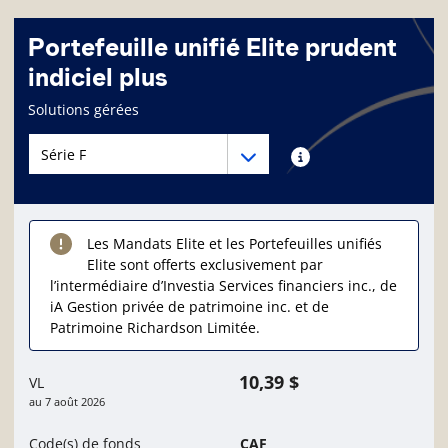
Portefeuille unifié Elite prudent
indiciel plus
Page d'informations sur le fonds
Solutions gérées
Menu déroulant des séries du Fonds
Menu déroulant des séries du Fonds
Renseignements sur
Les Mandats Elite et les Portefeuilles unifiés
Elite sont offerts exclusivement par
l’intermédiaire d’Investia Services financiers inc., de
iA Gestion privée de patrimoine inc. et de
Patrimoine Richardson Limitée.
10,39 $
VL
au
7 août 2026
Code(s) de fonds
CAF