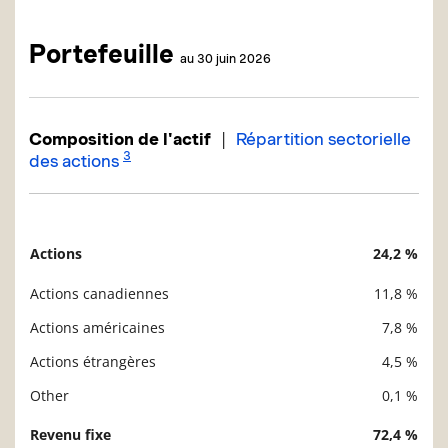
Portefeuille
au 30 juin 2026
|
Composition de l'actif
Répartition sectorielle
3
des actions
Actions
24,2 %
Description
Valeur liquidative
Actions canadiennes
11,8 %
Actions américaines
7,8 %
Actions étrangères
4,5 %
Other
0,1 %
Revenu fixe
72,4 %