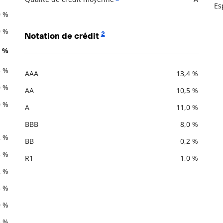
Es
0 %
0 %
2
Notation de crédit
3 %
3 %
AAA
13,4 %
Description
Valeur liquidative
0 %
AA
10,5 %
0 %
A
11,0 %
BBB
8,0 %
2 %
BB
0,2 %
5 %
R1
1,0 %
2 %
3 %
0 %
8 %