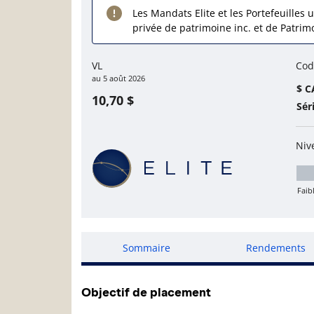
Les Mandats Elite et les Portefeuilles u
privée de patrimoine inc. et de Patrim
VL
Cod
au
5 août 2026
$ C
10,70 $
Sér
Niv
Faib
Fa
Sommaire
Rendements
Objectif de placement