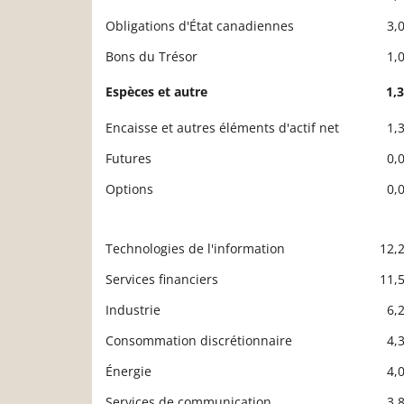
Obligations d'État canadiennes
3,
Bons du Trésor
1,
Espèces et autre
1,
Encaisse et autres éléments d'actif net
1,
Futures
0,
Options
0,
Technologies de l'information
12,
Description
Valeur liquidative
Services financiers
11,
Industrie
6,
Consommation discrétionnaire
4,
Énergie
4,
Services de communication
3,