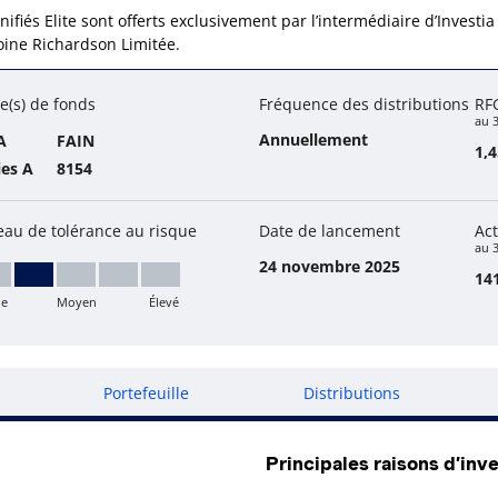
nifiés Elite sont offerts exclusivement par l’intermédiaire d’Investia
oine Richardson Limitée.
e(s) de fonds
Fréquence des distributions
RF
au 
Annuellement
A
FAIN
1,
ies A
8154
eau de tolérance au risque
Date de lancement
Act
au 3
24 novembre 2025
141
le
Moyen
Élevé
ible à moyen
Portefeuille
Distributions
Principales raisons d’inve