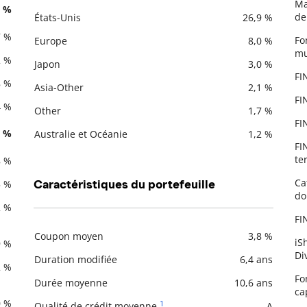
Ma
Description
Valeur liquidative
1 %
de
États-Unis
26,9 %
7 %
Fo
Europe
8,0 %
mu
2 %
Japon
3,0 %
FI
8 %
Asia-Other
2,1 %
FI
4 %
Other
1,7 %
FI
6 %
Australie et Océanie
1,2 %
FI
te
8 %
Ca
5 %
Caractéristiques du portefeuille
do
2 %
FI
Coupon moyen
3,8 %
iS
9 %
Description
Valeur liquidative
Di
Duration modifiée
6,4 ans
2 %
Fo
Durée moyenne
10,6 ans
ca
0 %
1
Qualité de crédit moyenne
A