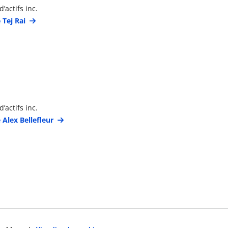
’actifs inc.
 Tej Rai
étails du gestionnaire de portefeuille
’actifs inc.
 Alex Bellefleur