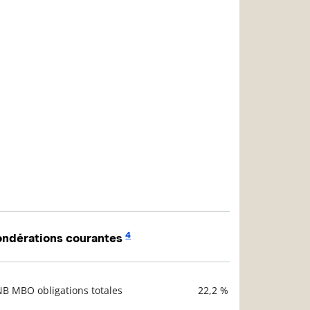
4
ndérations courantes
NB MBO obligations totales
22,2 %
scription
Valeur liquidative