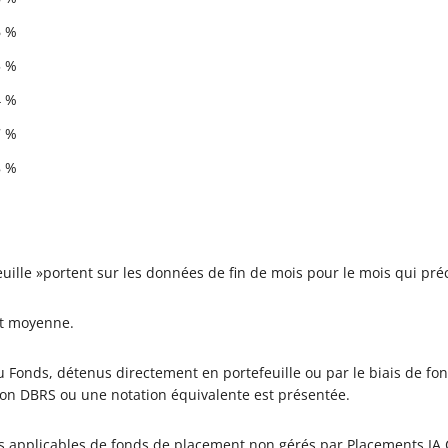
6 %
5 %
4 %
7 %
8 %
feuille »portent sur les données de fin de mois pour le mois qui p
it moyenne.
 Fonds, détenus directement en portefeuille ou par le biais de fon
ion DBRS ou une notation équivalente est présentée.
es applicables de fonds de placement non gérés par Placements IA C