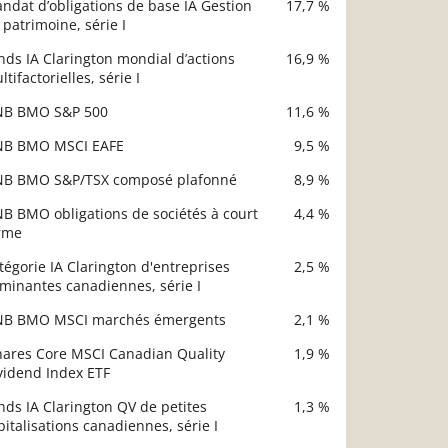
ndat d’obligations de base IA Gestion
17,7 %
 patrimoine, série I
nds IA Clarington mondial d’actions
16,9 %
ltifactorielles, série I
NB BMO S&P 500
11,6 %
NB BMO MSCI EAFE
9,5 %
NB BMO S&P/TSX composé plafonné
8,9 %
NB BMO obligations de sociétés à court
4,4 %
rme
tégorie IA Clarington d'entreprises
2,5 %
minantes canadiennes, série I
NB BMO MSCI marchés émergents
2,1 %
hares Core MSCI Canadian Quality
1,9 %
vidend Index ETF
nds IA Clarington QV de petites
1,3 %
pitalisations canadiennes, série I