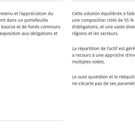
revenu et l’appréciation du
Cette solution équilibrée à fai
ent dans un portefeuille
une composition cible de 55 % 
en bourse et de fonds communs
d’obligations, et une vaste diver
exposition aux obligations et
régions et les secteurs.
La répartition de l’actif est g
a recours à une approche d’inv
multiples volets.
Le suivi quotidien et le rééquil
ne s’écarte pas de ses paramèt
étails du gestionnaire de portefeuille