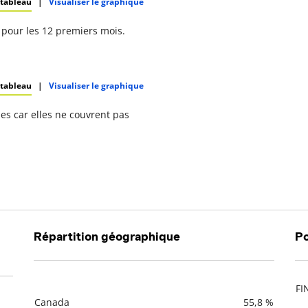
 tableau
|
Visualiser le graphique
pour les 12 premiers mois.
 tableau
|
Visualiser le graphique
s car elles ne couvrent pas
Répartition géographique
Po
FI
De
Canada
55,8 %