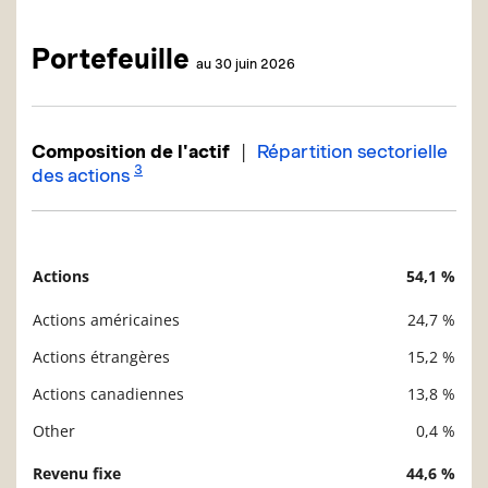
Portefeuille
au 30 juin 2026
|
Composition de l'actif
Répartition sectorielle
3
des actions
Actions
54,1 %
Description
Valeur liquidative
Actions américaines
24,7 %
Actions étrangères
15,2 %
Actions canadiennes
13,8 %
Other
0,4 %
Revenu fixe
44,6 %