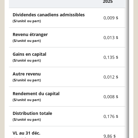
2025
Description
Dividendes canadiens admissibles
0,009 $
($/unité ou part)
Revenu étranger
0,013 $
($/unité ou part)
Gains en capital
0,135 $
($/unité ou part)
Autre revenu
0,012 $
($/unité ou part)
Rendement du capital
0,008 $
($/unité ou part)
Distribution totale
0,176 $
($/unité ou part)
VL au 31 déc.
9,86 $