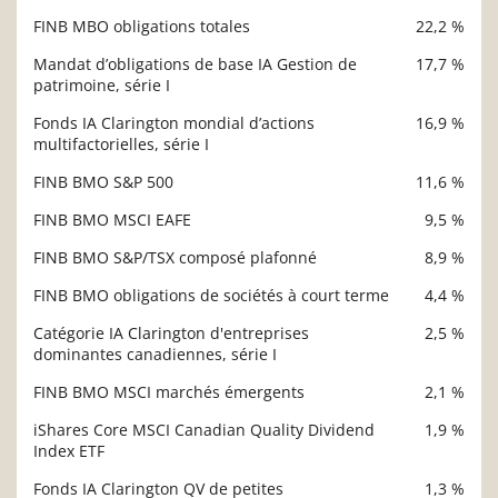
FINB MBO obligations totales
22,2 %
Description
Valeur liquidative
Mandat d’obligations de base IA Gestion de
17,7 %
patrimoine, série I
Fonds IA Clarington mondial d’actions
16,9 %
multifactorielles, série I
FINB BMO S&P 500
11,6 %
FINB BMO MSCI EAFE
9,5 %
FINB BMO S&P/TSX composé plafonné
8,9 %
FINB BMO obligations de sociétés à court terme
4,4 %
Catégorie IA Clarington d'entreprises
2,5 %
dominantes canadiennes, série I
FINB BMO MSCI marchés émergents
2,1 %
iShares Core MSCI Canadian Quality Dividend
1,9 %
Index ETF
Fonds IA Clarington QV de petites
1,3 %