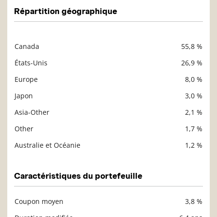
Répartition géographique
Canada
55,8 %
Description
Valeur liquidative
États-Unis
26,9 %
Europe
8,0 %
Japon
3,0 %
Asia-Other
2,1 %
Other
1,7 %
Australie et Océanie
1,2 %
Caractéristiques du portefeuille
Coupon moyen
3,8 %
Description
Valeur liquidative