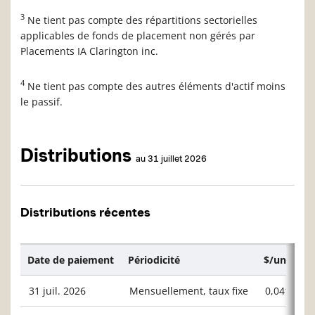
3
Ne tient pas compte des répartitions sectorielles
applicables de fonds de placement non gérés par
Placements IA Clarington inc.
4
Ne tient pas compte des autres éléments d'actif moins
le passif.
Distributions
au 31 juillet 2026
Distributions récentes
Date de paiement
Périodicité
$/unité ou
31 juil. 2026
Mensuellement, taux fixe
0,04167