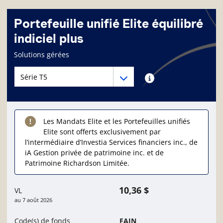
Portefeuille unifié Elite équilibré
indiciel plus
Page d'informations sur le fonds
Solutions gérées
Menu déroulant des séries du Fonds
Menu déroulant des séries du Fonds
Renseignements sur
Les Mandats Elite et les Portefeuilles unifiés
Elite sont offerts exclusivement par
l’intermédiaire d’Investia Services financiers inc., de
iA Gestion privée de patrimoine inc. et de
Patrimoine Richardson Limitée.
10,36 $
VL
au
7 août 2026
Code(s) de fonds
FAIN