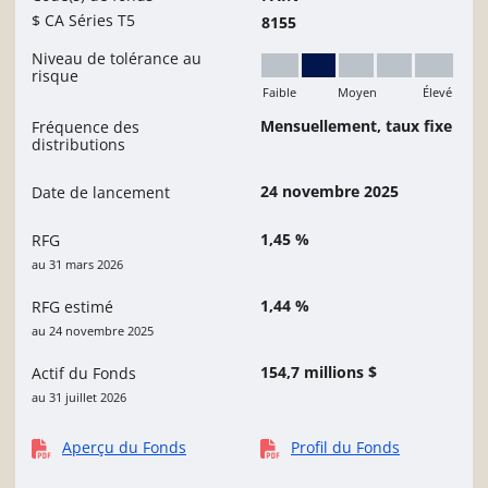
$ CA Séries T5
8155
Niveau de tolérance au
risque
Faible
Moyen
Élevé
Faible à moyen
Mensuellement, taux fixe
Fréquence des
distributions
24 novembre 2025
Date de lancement
1,45 %
RFG
au 31 mars 2026
1,44 %
RFG estimé
au 24 novembre 2025
154,7 millions $
Actif du Fonds
au 31 juillet 2026
Aperçu du Fonds
Profil du Fonds