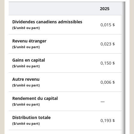
2025
Description
Dividendes canadiens admissibles
0,015 $
($/unité ou part)
Revenu étranger
0,023 $
($/unité ou part)
Gains en capital
0,150 $
($/unité ou part)
Autre revenu
0,006 $
($/unité ou part)
Rendement du capital
—
($/unité ou part)
Distribution totale
0,193 $
($/unité ou part)