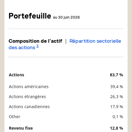
Portefeuille
au 30 juin 2026
|
Composition de l'actif
Répartition sectorielle
3
des actions
Actions
83,7 %
Description
Valeur liquidative
Actions américaines
39,4 %
Actions étrangères
26,3 %
Actions canadiennes
17,9 %
Other
0,1 %
Revenu fixe
12,8 %