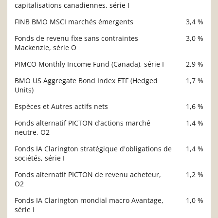
capitalisations canadiennes, série I
FINB BMO MSCI marchés émergents
3,4 %
Fonds de revenu fixe sans contraintes
3,0 %
Mackenzie, série O
PIMCO Monthly Income Fund (Canada), série I
2,9 %
BMO US Aggregate Bond Index ETF (Hedged
1,7 %
Units)
Espèces et Autres actifs nets
1,6 %
Fonds alternatif PICTON d’actions marché
1,4 %
neutre, O2
Fonds IA Clarington stratégique d'obligations de
1,4 %
sociétés, série I
Fonds alternatif PICTON de revenu acheteur,
1,2 %
O2
Fonds IA Clarington mondial macro Avantage,
1,0 %
série I