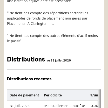
une notation équivalente est présentée.
3
Ne tient pas compte des répartitions sectorielles
applicables de fonds de placement non gérés par
Placements IA Clarington inc.
4
Ne tient pas compte des autres éléments d'actif moins
le passif.
Distributions
au 31 juillet 2026
Distributions récentes
Date de paiement
Périodicité
$/unité ou
31 juil. 2026
Mensuellement, taux fixe
0,04167