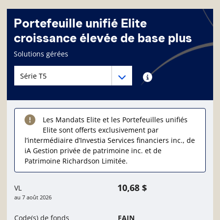
Portefeuille unifié Elite
croissance élevée de base plus
Page d'informations sur le fonds
Solutions gérées
Menu déroulant des séries du Fonds
Menu déroulant des séries du Fonds
Renseignements sur
Les Mandats Elite et les Portefeuilles unifiés
Elite sont offerts exclusivement par
l’intermédiaire d’Investia Services financiers inc., de
iA Gestion privée de patrimoine inc. et de
Patrimoine Richardson Limitée.
10,68 $
VL
au
7 août 2026
Code(s) de fonds
FAIN