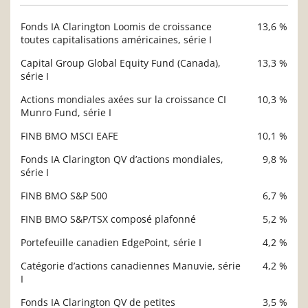
Fonds IA Clarington Loomis de croissance
13,6 %
Description
toutes capitalisations américaines, série I
Valeur liquidative
Capital Group Global Equity Fund (Canada),
13,3 %
série I
Actions mondiales axées sur la croissance CI
10,3 %
Munro Fund, série I
FINB BMO MSCI EAFE
10,1 %
Fonds IA Clarington QV d’actions mondiales,
9,8 %
série I
FINB BMO S&P 500
6,7 %
FINB BMO S&P/TSX composé plafonné
5,2 %
Portefeuille canadien EdgePoint, série I
4,2 %
Catégorie d’actions canadiennes Manuvie, série
4,2 %
I
Fonds IA Clarington QV de petites
3,5 %