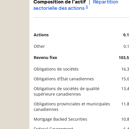
|
Composition de l'actif
Répartition
3
sectorielle des actions
Actions
0,
Description
Valeur liquidative
Other
0,
Revenu fixe
103,
Obligations de sociétés
16,
Obligations d'État canadiennes
15,
Obligations de sociétés de qualité
13,
supérieure canadiennes
Obligations provinciales et municipales
11,
canadiennes
Mortgage Backed Securities
10,
Federal Government
6,