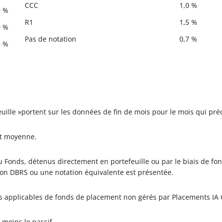
CCC
1,0 %
0 %
R1
1,5 %
0 %
Pas de notation
0,7 %
6 %
feuille »portent sur les données de fin de mois pour le mois qui p
it moyenne.
 Fonds, détenus directement en portefeuille ou par le biais de fon
ion DBRS ou une notation équivalente est présentée.
es applicables de fonds de placement non gérés par Placements IA C
 moins le passif.