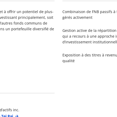
t à offrir un potentiel de plus-
Combinaison de FNB passifs à 
vestissant principalement, soit
gérés activement
 d’autres fonds communs de
s un portefeuille diversifié de
Gestion active de la répartitio
qui a recours à une approche i
d’investissement institutionnel
Exposition à des titres à reven
qualité
étails du gestionnaire de portefeuille
’actifs inc.
 Tej Rai