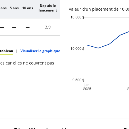
Depuis le
 ans
5 ans
10 ans
Valeur d'un placement de 10 00
lancement
—
—
—
3,9
 tableau
|
Visualiser le graphique
s car elles ne couvrent pas