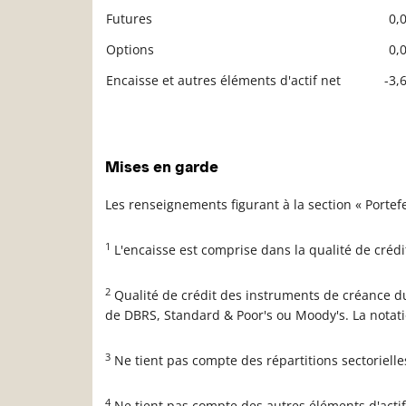
Futures
0,
Options
0,
Encaisse et autres éléments d'actif net
-3,
Description
Valeur liquidative
Mises en garde
Les renseignements figurant à la section « Porte
1
L'encaisse est comprise dans la qualité de créd
2
Qualité de crédit des instruments de créance du
de DBRS, Standard & Poor's ou Moody's. La notat
3
Ne tient pas compte des répartitions sectoriell
4
Ne tient pas compte des autres éléments d'actif