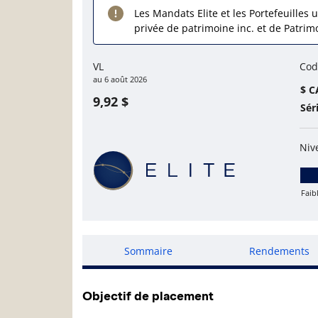
Les Mandats Elite et les Portefeuilles u
privée de patrimoine inc. et de Patrim
VL
Cod
au
6 août 2026
$ C
9,92 $
Sér
Niv
Faib
Fai
Sommaire
Rendements
Objectif de placement