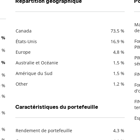
Répartition géographique
Po
Ma
De
de
Canada
73,5 %
Description
Valeur liquidative
1 %
Fo
États-Unis
16,9 %
PI
1 %
Europe
4,8 %
PI
5 %
Australie et Océanie
1,5 %
sér
Amérique du Sud
1,5 %
FI
3 %
Other
1,2 %
Fo
0 %
d'
4 %
FI
Caractéristiques du portefeuille
te
8 %
Es
8 %
Rendement de portefeuille
4,3 %
Description
Valeur liquidative
4 %