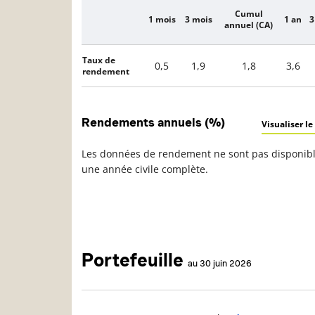
Cumul
1 mois
3 mois
1 an
3
Description
annuel (CA)
Taux de
0,5
1,9
1,8
3,6
rendement
Rendements annuels (%)
Visualiser le
Les données de rendement ne sont pas disponible
une année civile complète.
Portefeuille
au 30 juin 2026