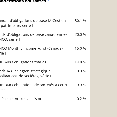
ndérations courantes
ndat d’obligations de base IA Gestion
30,1 %
scription
 patrimoine, série I
Valeur liquidative
nds d’obligations de base canadiennes
20,0 %
MCO, série I
MCO Monthly Income Fund (Canada),
15,0 %
ie I
NB MBO obligations totales
14,8 %
nds IA Clarington stratégique
9,9 %
obligations de sociétés, série I
NB BMO obligations de sociétés à court
9,9 %
rme
pèces et Autres actifs nets
0,2 %