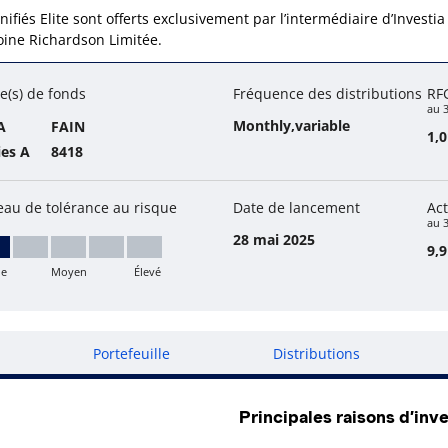
nifiés Elite sont offerts exclusivement par l’intermédiaire d’Investia
oine Richardson Limitée.
e(s) de fonds
Fréquence des distributions
RF
au 
Monthly,variable
A
FAIN
1,
ies A
8418
eau de tolérance au risque
Date de lancement
Act
au 3
28 mai 2025
9,9
le
Moyen
Élevé
ble
Portefeuille
Distributions
Principales raisons d’inve