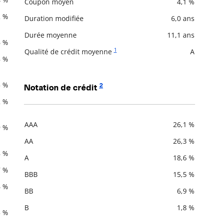
Coupon moyen
4,1 %
2 %
Duration modifiée
6,0 ans
Durée moyenne
11,1 ans
6 %
1
Qualité de crédit moyenne
A
8 %
5 %
2
Notation de crédit
2 %
AAA
26,1 %
9 %
Description
Valeur liquidative
AA
26,3 %
8 %
A
18,6 %
7 %
BBB
15,5 %
6 %
BB
6,9 %
B
1,8 %
5 %