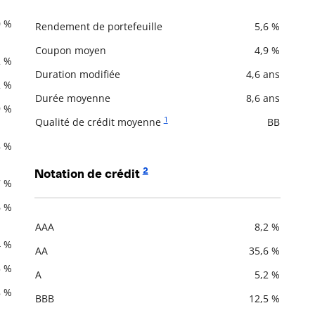
0 %
Rendement de portefeuille
5,6 %
Description
Valeur liquidative
Coupon moyen
4,9 %
2 %
Duration modifiée
4,6 ans
2 %
Durée moyenne
8,6 ans
9 %
1
Qualité de crédit moyenne
BB
8 %
2
Notation de crédit
7 %
6 %
AAA
8,2 %
Description
Valeur liquidative
4 %
AA
35,6 %
5 %
A
5,2 %
8 %
BBB
12,5 %