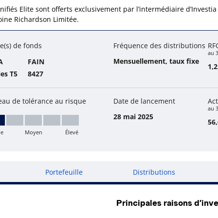
nifiés Elite sont offerts exclusivement par l’intermédiaire d’Investia
oine Richardson Limitée.
e(s) de fonds
Fréquence des distributions
RF
au 
Mensuellement, taux fixe
A
FAIN
1,
ies T5
8427
eau de tolérance au risque
Date de lancement
Act
au 3
28 mai 2025
56,
le
Moyen
Élevé
ble
Portefeuille
Distributions
Principales raisons d’inve