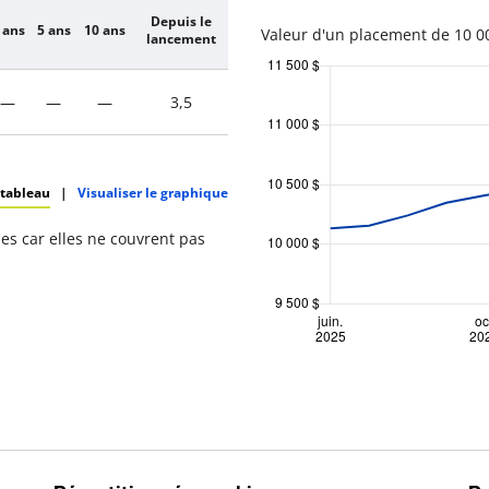
Depuis le
 ans
5 ans
10 ans
Valeur d'un placement de 10 00
lancement
—
—
—
3,5
 tableau
|
Visualiser le graphique
s car elles ne couvrent pas