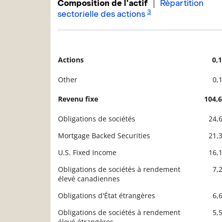
|
Composition de l'actif
Répartition
3
sectorielle des actions
Actions
0,
Description
Valeur liquidative
Other
0,
Revenu fixe
104,
Obligations de sociétés
24,
Mortgage Backed Securities
21,
U.S. Fixed Income
16,
Obligations de sociétés à rendement
7,
élevé canadiennes
Obligations d'État étrangères
6,
Obligations de sociétés à rendement
5,
élevé étrangères