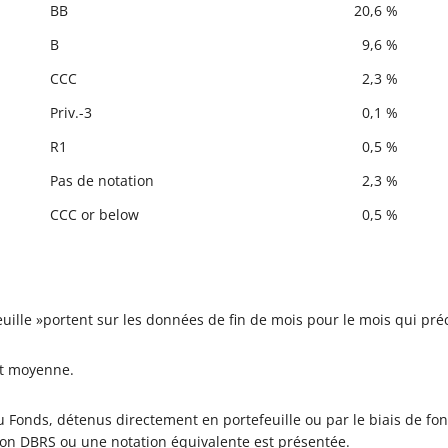
BB
20,6 %
B
9,6 %
CCC
2,3 %
Priv.-3
0,1 %
R1
0,5 %
Pas de notation
2,3 %
CCC or below
0,5 %
feuille »portent sur les données de fin de mois pour le mois qui p
it moyenne.
 Fonds, détenus directement en portefeuille ou par le biais de fon
ion DBRS ou une notation équivalente est présentée.