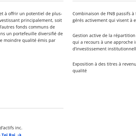
t à offrir un potentiel de plus-
Combinaison de FNB passifs à 
vestissant principalement, soit
gérés activement qui visent à 
 d’autres fonds communs de
s un portefeuille diversifié de
Gestion active de la répartitio
 de moindre qualité émis par
qui a recours à une approche i
d’investissement institutionnel
Exposition à des titres à reven
qualité
étails du gestionnaire de portefeuille
’actifs inc.
 Tej Rai