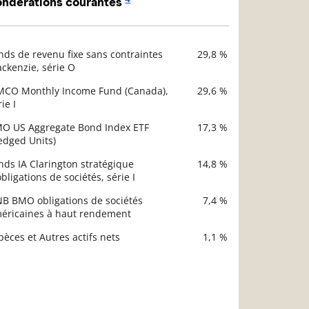
ndérations courantes
nds de revenu fixe sans contraintes
29,8 %
scription
ckenzie, série O
Valeur liquidative
MCO Monthly Income Fund (Canada),
29,6 %
ie I
O US Aggregate Bond Index ETF
17,3 %
edged Units)
nds IA Clarington stratégique
14,8 %
obligations de sociétés, série I
NB BMO obligations de sociétés
7,4 %
éricaines à haut rendement
pèces et Autres actifs nets
1,1 %