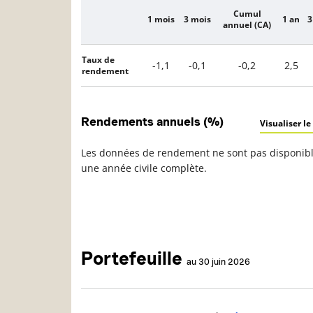
Cumul
1 mois
3 mois
1 an
3
Description
annuel (CA)
Taux de
-1,1
-0,1
-0,2
2,5
rendement
Rendements annuels (%)
Visualiser le
Les données de rendement ne sont pas disponible
une année civile complète.
Portefeuille
au 30 juin 2026