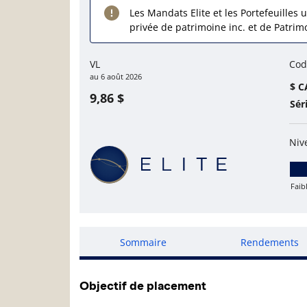
Les Mandats Elite et les Portefeuilles u
privée de patrimoine inc. et de Patrim
VL
Cod
au
6 août 2026
$ C
9,86 $
Sér
Niv
Faib
Fai
Sommaire
Rendements
Objectif de placement