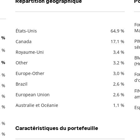
Répartition géographique
Po
Fo
De
Ma
États-Unis
64,9 %
Description
Valeur liquidative
1 %
PI
Canada
17,1 %
sér
1 %
Royaume-Uni
3,4 %
BM
6 %
Other
3,2 %
(H
Europe-Other
3,0 %
Fo
6 %
d'
Brazil
2,6 %
3 %
FI
European Union
2,6 %
1 %
am
Australie et Océanie
1,1 %
2 %
Es
6 %
Caractéristiques du portefeuille
5 %