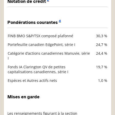
Notation de crédit
Description
Valeur liquidative
4
Pondérations courantes
FINB BMO S&P/TSX composé plafonné
30,3 %
Description
Valeur liquidative
Portefeuille canadien EdgePoint, série I
24,7 %
Catégorie d’actions canadiennes Manuvie, série
24,4 %
I
Fonds IA Clarington QV de petites
19,7 %
capitalisations canadiennes, série I
Espèces et Autres actifs nets
1,0 %
Mises en garde
Les renseignements figurant à la section