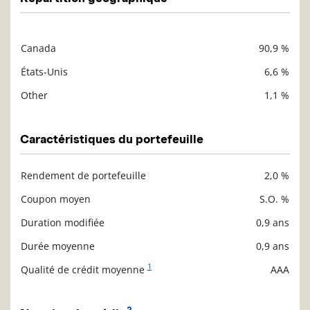
Canada
90,9 %
Description
Valeur liquidative
États-Unis
6,6 %
Other
1,1 %
Caractéristiques du portefeuille
Rendement de portefeuille
2,0 %
Description
Valeur liquidative
Coupon moyen
S.O. %
Duration modifiée
0,9 ans
Durée moyenne
0,9 ans
1
Qualité de crédit moyenne
AAA
2