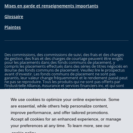
Mises en garde et renseignements importants
Glossaire
Plaintes
Des commissions, des commissions de suivi, des frais et des charges
de gestion, des frais et des charges de courtage peuvent être exigés
pour les placements dans des fonds communs de placement, y
compris les placements effectués dans des séries de titres négociés en
Bourse des fonds communs de placement. Veuillez lire le prospectus
avant d'investir. Les fonds communs de placement ne sont pas
garantis, leur valeur change fréquemment et le rendement passé peut
ne pas se reproduire. Tous les produits qui ne sont pas offerts par
l’Industrielle Alliance, Assurance et services financiers inc. et qui sont
présentés dans ce document sont la propriété de la société
correspondante et sont commercialisés par cette dernière, et ils ne
sont utilisés ici qu’à titre d’illustration seulement.
We use cookies to optimize your online experience. Some
Les Fonds iA Clarington sont gérés par Placements IA Clarington inc. iA
are essential, while others help personalize content,
Clarington, le logo d’iA Clarington, iA Gestion de patrimoine et le logo
improve performance, and offer tailored promotions.
de iA Gestion de patrimoine sont des marques de commerce, utilisées
sous licence, de l’Industrielle Alliance, Assurance et services financiers
Accept all cookies for an enhanced experience, or manage
inc.
your preferences at any time. To learn more, see our