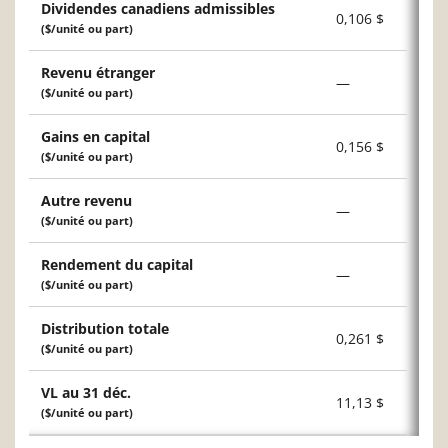
Dividendes canadiens admissibles
0,106 $
($/unité ou part)
Revenu étranger
—
($/unité ou part)
Gains en capital
0,156 $
($/unité ou part)
Autre revenu
—
($/unité ou part)
Rendement du capital
—
($/unité ou part)
Distribution totale
0,261 $
($/unité ou part)
VL au 31 déc.
11,13 $
($/unité ou part)