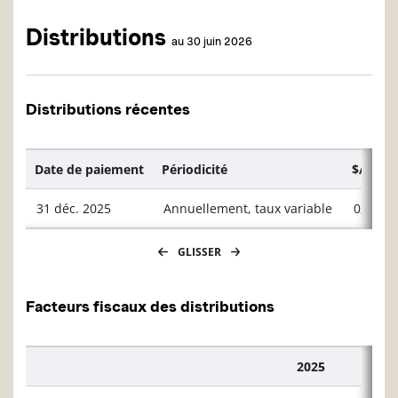
Distributions
au 30 juin 2026
Distributions récentes
Date de paiement
Périodicité
$/unité
31 déc. 2025
Annuellement, taux variable
0,2612
GLISSER
Facteurs fiscaux des distributions
2025
Description