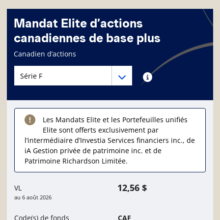
Mandat Elite d’actions
canadiennes de base plus
Page d'informations sur le fonds
Canadien d’actions
Menu déroulant des séries du Fonds
Menu déroulant des séries du Fonds
Renseignements sur
Les Mandats Elite et les Portefeuilles unifiés
Elite sont offerts exclusivement par
l’intermédiaire d’Investia Services financiers inc., de
iA Gestion privée de patrimoine inc. et de
Patrimoine Richardson Limitée.
12,56 $
VL
au
6 août 2026
Code(s) de fonds
CAF