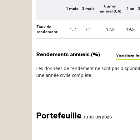
Cumul
1 mois
3 mois
1 an
3
Description
annuel (CA)
Taux de
-1,2
7,1
12,8
19,8
rendement
Rendements annuels (%)
Visualiser le
Les données de rendement ne sont pas disponible
une année civile complète.
Portefeuille
au 30 juin 2026