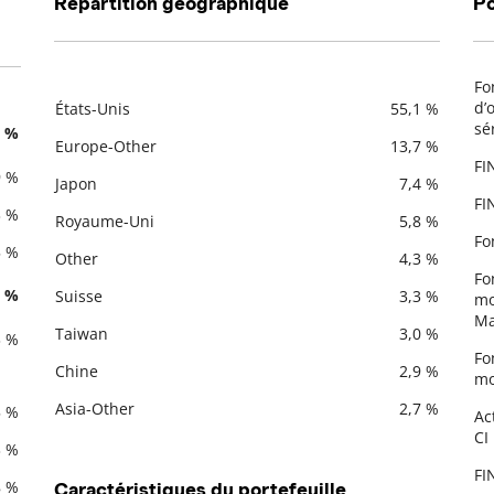
Répartition géographique
Po
Fo
De
d’
États-Unis
55,1 %
sér
Description
Valeur liquidative
7 %
Europe-Other
13,7 %
FI
9 %
Japon
7,4 %
FI
3 %
Royaume-Uni
5,8 %
Fo
5 %
Other
4,3 %
Fo
3 %
Suisse
3,3 %
mo
Ma
Taiwan
3,0 %
3 %
Fo
Chine
2,9 %
mo
Asia-Other
2,7 %
5 %
Ac
CI
3 %
FI
8 %
Caractéristiques du portefeuille