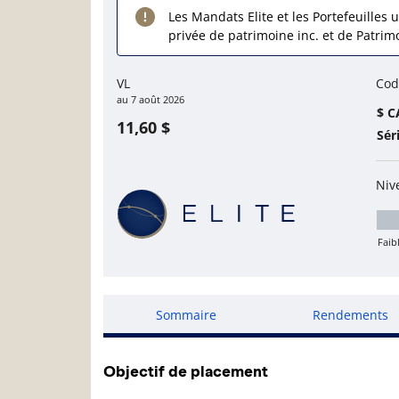
Les Mandats Elite et les Portefeuilles u
privée de patrimoine inc. et de Patrim
VL
Cod
au
7 août 2026
$ C
11,60 $
Sér
Niv
Faib
Mo
Sommaire
Rendements
Objectif de placement