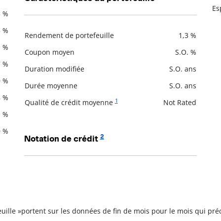
Es
3 %
5 %
Rendement de portefeuille
1,3 %
Description
Valeur liquidative
1 %
Coupon moyen
S.O. %
7 %
Duration modifiée
S.O. ans
0 %
Durée moyenne
S.O. ans
8 %
1
Qualité de crédit moyenne
Not Rated
1 %
0 %
2
Notation de crédit
Description
Valeur liquidative
feuille »portent sur les données de fin de mois pour le mois qui p