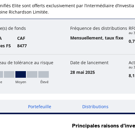
nifiés Elite sont offerts exclusivement par l’intermédiaire d’Investia
oine Richardson Limitée.
e(s) de fonds
Fréquence des distributions
RF
au 
Mensuellement, taux fixe
A
CAF
0,
ies F5
8477
eau de tolérance au risque
Date de lancement
Act
au 3
28 mai 2025
8,1
le
Moyen
Élevé
yen
Portefeuille
Distributions
Principales raisons d’inve