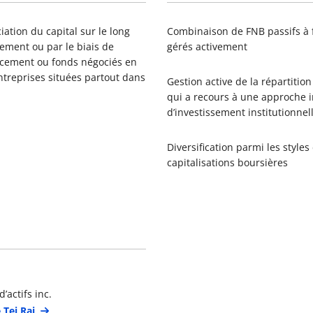
iation du capital sur le long
Combinaison de FNB passifs à 
tement ou par le biais de
gérés activement
cement ou fonds négociés en
entreprises situées partout dans
Gestion active de la répartitio
qui a recours à une approche i
d’investissement institutionnel
Diversification parmi les styles
capitalisations boursières
étails du gestionnaire de portefeuille
’actifs inc.
 Tej Rai