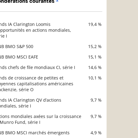
ndérations courantes
nds IA Clarington Loomis
19,4 %
scription
opportunités en actions mondiales,
Valeur liquidative
ie I
NB BMO S&P 500
15,2 %
NB BMO MSCI EAFE
15,1 %
nds chefs de file mondiaux CI, série I
14,6 %
nds de croissance de petites et
10,1 %
yennes capitalisations américaines
ckenzie, série O
nds IA Clarington QV d’actions
9,7 %
ndiales, série I
tions mondiales axées sur la croissance
9,7 %
 Munro Fund, série I
NB BMO MSCI marchés émergents
4,9 %