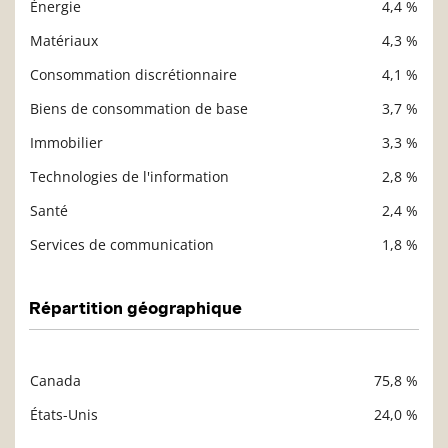
Énergie
4,4 %
Matériaux
4,3 %
Consommation discrétionnaire
4,1 %
Biens de consommation de base
3,7 %
Immobilier
3,3 %
Technologies de l'information
2,8 %
Santé
2,4 %
Services de communication
1,8 %
Répartition géographique
Canada
75,8 %
Description
Valeur liquidative
États-Unis
24,0 %