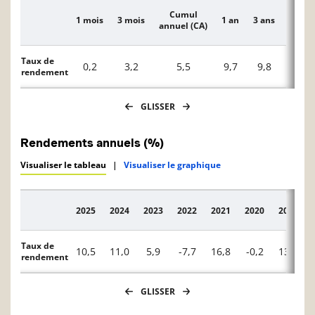
Cumul
1 mois
3 mois
1 an
3 ans
5 ans
Description
annuel (CA)
Taux de
0,2
3,2
5,5
9,7
9,8
5,7
rendement
GLISSER
Rendements annuels (%)
Visualiser le tableau
|
Visualiser le graphique
2025
2024
2023
2022
2021
2020
2019
Description
Taux de
10,5
11,0
5,9
-7,7
16,8
-0,2
13,5
rendement
GLISSER