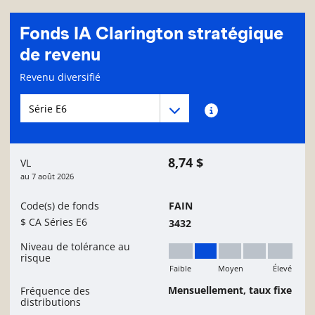
Fonds IA Clarington stratégique
de revenu
Page d'informations sur le fonds
Revenu diversifié
Menu déroulant des séries du Fonds
Menu déroulant des séries du Fonds
Renseignements sur
8,74 $
VL
au
7 août 2026
Code(s) de fonds
FAIN
$ CA Séries E6
3432
Niveau de tolérance au
risque
Faible
Moyen
Élevé
Faible à moyen
Mensuellement, taux fixe
Fréquence des
distributions