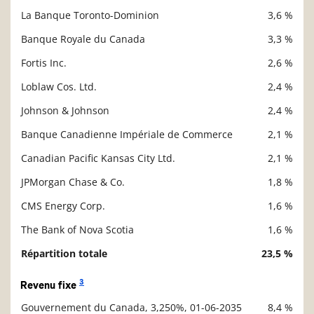
La Banque Toronto-Dominion
3,6 %
Description
Valeur liquidative
Banque Royale du Canada
3,3 %
Fortis Inc.
2,6 %
Loblaw Cos. Ltd.
2,4 %
Johnson & Johnson
2,4 %
Banque Canadienne Impériale de Commerce
2,1 %
Canadian Pacific Kansas City Ltd.
2,1 %
JPMorgan Chase & Co.
1,8 %
CMS Energy Corp.
1,6 %
The Bank of Nova Scotia
1,6 %
Répartition totale
23,5 %
3
Revenu fixe
Gouvernement du Canada, 3,250%, 01-06-2035
8,4 %