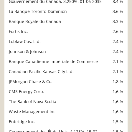
Gouvernement du Canada, 3,250%, 01-06-2035
8,4 %
Description
Valeur liquidative
La Banque Toronto-Dominion
3,6 %
Banque Royale du Canada
3,3 %
Fortis Inc.
2,6 %
Loblaw Cos. Ltd.
2,4 %
Johnson & Johnson
2,4 %
Banque Canadienne Impériale de Commerce
2,1 %
Canadian Pacific Kansas City Ltd.
2,1 %
JPMorgan Chase & Co.
1,8 %
CMS Energy Corp.
1,6 %
The Bank of Nova Scotia
1,6 %
Waste Management Inc.
1,6 %
Enbridge Inc.
1,5 %
Gouvernement des États-Unis, 4,125%, 15-02-
1,5 %