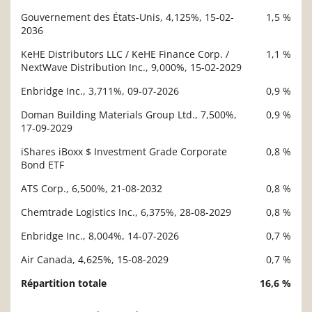
Description
Valeur liquidative
Gouvernement des États-Unis, 4,125%, 15-02-
1,5 %
2036
KeHE Distributors LLC / KeHE Finance Corp. /
1,1 %
NextWave Distribution Inc., 9,000%, 15-02-2029
Enbridge Inc., 3,711%, 09-07-2026
0,9 %
Doman Building Materials Group Ltd., 7,500%,
0,9 %
17-09-2029
iShares iBoxx $ Investment Grade Corporate
0,8 %
Bond ETF
ATS Corp., 6,500%, 21-08-2032
0,8 %
Chemtrade Logistics Inc., 6,375%, 28-08-2029
0,8 %
Enbridge Inc., 8,004%, 14-07-2026
0,7 %
Air Canada, 4,625%, 15-08-2029
0,7 %
Répartition totale
16,6 %