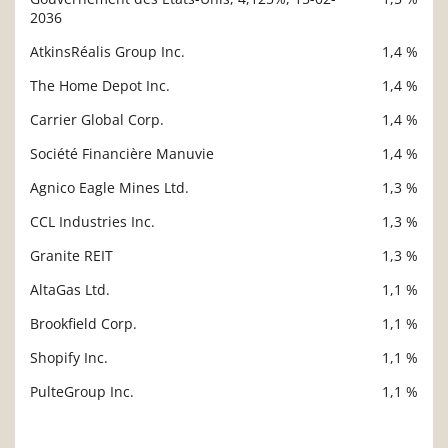
2036
AtkinsRéalis Group Inc.
1,4 %
The Home Depot Inc.
1,4 %
Carrier Global Corp.
1,4 %
Société Financière Manuvie
1,4 %
Agnico Eagle Mines Ltd.
1,3 %
CCL Industries Inc.
1,3 %
Granite REIT
1,3 %
AltaGas Ltd.
1,1 %
Brookfield Corp.
1,1 %
Shopify Inc.
1,1 %
PulteGroup Inc.
1,1 %