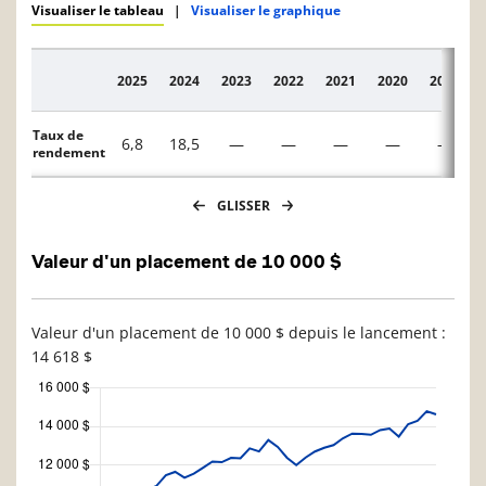
Visualiser le tableau
|
Visualiser le graphique
2025
2024
2023
2022
2021
2020
2019
Description
Taux de
6,8
18,5
—
—
—
—
—
rendement
GLISSER
Valeur d'un placement de 10 000 $
Valeur d'un placement de 10 000 $ depuis le lancement :
14 618 $