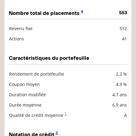
4
Nombre total de placements
553
Revenu fixe
512
Description
Valeur liquidative
Actions
41
Caractéristiques du portefeuille
Rendement de portefeuille
2,2 %
Description
Valeur liquidative
Coupon moyen
4,9 %
Duration modifiée
4,7 ans
Durée moyenne
6,9 ans
1
Qualité de crédit moyenne
A
2
Notation de crédit