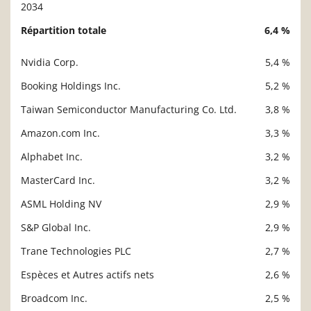
2034
Répartition totale
6,4 %
Nvidia Corp.
5,4 %
Description
Valeur liquidative
Booking Holdings Inc.
5,2 %
Taiwan Semiconductor Manufacturing Co. Ltd.
3,8 %
Amazon.com Inc.
3,3 %
Alphabet Inc.
3,2 %
MasterCard Inc.
3,2 %
ASML Holding NV
2,9 %
S&P Global Inc.
2,9 %
Trane Technologies PLC
2,7 %
Espèces et Autres actifs nets
2,6 %
Broadcom Inc.
2,5 %