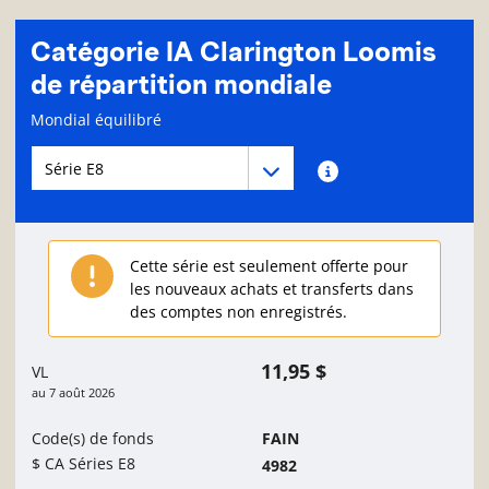
Catégorie IA Clarington Loomis
de répartition mondiale
Page d'informations sur le fonds
Mondial équilibré
Menu déroulant des séries du Fonds
Menu déroulant des séries du Fonds
Renseignements sur
Cette série est seulement offerte pour
les nouveaux achats et transferts dans
des comptes non enregistrés.
11,95 $
VL
au
7 août 2026
Code(s) de fonds
FAIN
$ CA Séries E8
4982