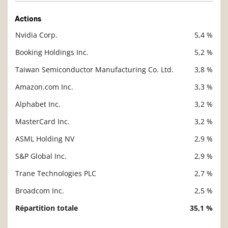
Actions
Nvidia Corp.
5,4 %
Description
Valeur liquidative
Booking Holdings Inc.
5,2 %
Taiwan Semiconductor Manufacturing Co. Ltd.
3,8 %
Amazon.com Inc.
3,3 %
Alphabet Inc.
3,2 %
MasterCard Inc.
3,2 %
ASML Holding NV
2,9 %
S&P Global Inc.
2,9 %
Trane Technologies PLC
2,7 %
Broadcom Inc.
2,5 %
Répartition totale
35,1 %