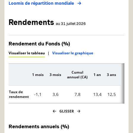
Loomis de répartition mondiale
Rendements
au 31 juillet 2026
Rendement du Fonds (%)
Visualiser le tableau
|
Visualiser le graphique
Cumul
1 mois
3 mois
1 an
3 ans
5 ans
Description
annuel (CA)
Taux de
-1,1
3,6
7,8
13,4
12,5
—
rendement
GLISSER
Rendements annuels (%)