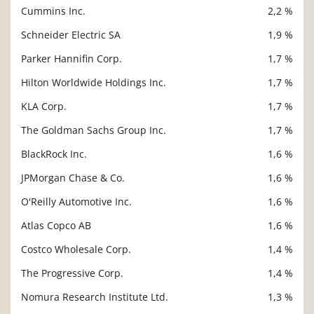
Cummins Inc.
2,2 %
Schneider Electric SA
1,9 %
Parker Hannifin Corp.
1,7 %
Hilton Worldwide Holdings Inc.
1,7 %
KLA Corp.
1,7 %
The Goldman Sachs Group Inc.
1,7 %
BlackRock Inc.
1,6 %
JPMorgan Chase & Co.
1,6 %
O'Reilly Automotive Inc.
1,6 %
Atlas Copco AB
1,6 %
Costco Wholesale Corp.
1,4 %
The Progressive Corp.
1,4 %
Nomura Research Institute Ltd.
1,3 %