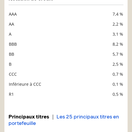
AAA
7,4 %
Description
Valeur liquidative
AA
2,2 %
A
3,1 %
BBB
8,2 %
BB
5,7 %
B
2,5 %
CCC
0,7 %
Inférieure à CCC
0,1 %
R1
0,5 %
|
Principaux titres
Les 25 principaux titres en
portefeuille