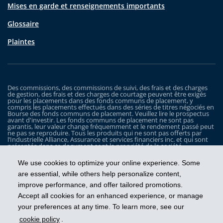
Mises en garde et renseignements importants
Glossaire
Plaintes
Des commissions, des commissions de suivi, des frais et des charges
de gestion, des frais et des charges de courtage peuvent être exigés
pour les placements dans des fonds communs de placement, y
compris les placements effectués dans des séries de titres négociés en
Bourse des fonds communs de placement. Veuillez lire le prospectus
avant d'investir. Les fonds communs de placement ne sont pas
garantis, leur valeur change fréquemment et le rendement passé peut
ne pas se reproduire. Tous les produits qui ne sont pas offerts par
l’Industrielle Alliance, Assurance et services financiers inc. et qui sont
présentés dans ce document sont la propriété de la société
correspondante et sont commercialisés par cette dernière, et ils ne
sont utilisés ici qu’à titre d’illustration seulement.
We use cookies to optimize your online experience. Some
Les Fonds iA Clarington sont gérés par Placements IA Clarington inc. iA
are essential, while others help personalize content,
Clarington, le logo d’iA Clarington, iA Gestion de patrimoine et le logo
improve performance, and offer tailored promotions.
de iA Gestion de patrimoine sont des marques de commerce, utilisées
sous licence, de l’Industrielle Alliance, Assurance et services financiers
Accept all cookies for an enhanced experience, or manage
inc.
your preferences at any time. To learn more, see our
cookie policy
.