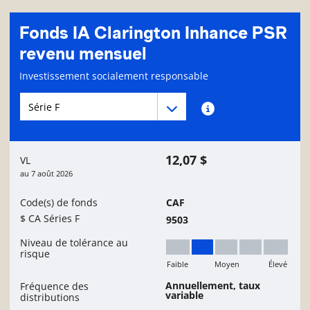
Fonds IA Clarington Inhance PSR
revenu mensuel
Page d'informations sur le fonds
Investissement socialement responsable
Menu déroulant des séries du Fonds
Menu déroulant des séries du Fonds
Renseignements sur
12,07 $
VL
au
7 août 2026
Code(s) de fonds
CAF
$ CA Séries F
9503
Niveau de tolérance au
risque
Faible
Moyen
Élevé
Faible à moyen
Annuellement, taux
Fréquence des
variable
distributions