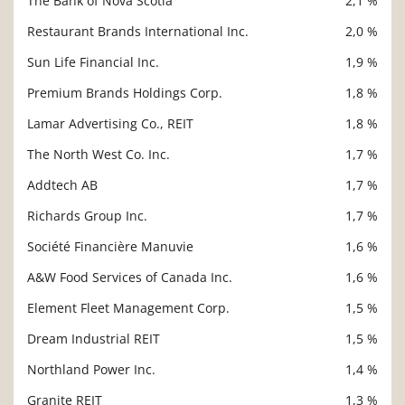
The Bank of Nova Scotia
2,1 %
Restaurant Brands International Inc.
2,0 %
Sun Life Financial Inc.
1,9 %
Premium Brands Holdings Corp.
1,8 %
Lamar Advertising Co., REIT
1,8 %
The North West Co. Inc.
1,7 %
Addtech AB
1,7 %
Richards Group Inc.
1,7 %
Société Financière Manuvie
1,6 %
A&W Food Services of Canada Inc.
1,6 %
Element Fleet Management Corp.
1,5 %
Dream Industrial REIT
1,5 %
Northland Power Inc.
1,4 %
Granite REIT
1,3 %