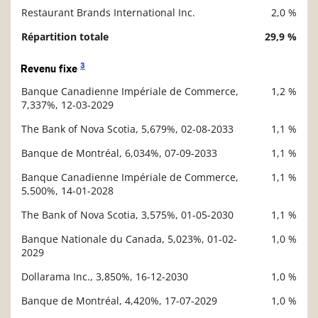
Restaurant Brands International Inc.
2,0 %
Répartition totale
29,9 %
3
Revenu fixe
Banque Canadienne Impériale de Commerce,
1,2 %
Description
7,337%, 12-03-2029
Valeur liquidative
The Bank of Nova Scotia, 5,679%, 02-08-2033
1,1 %
Banque de Montréal, 6,034%, 07-09-2033
1,1 %
Banque Canadienne Impériale de Commerce,
1,1 %
5,500%, 14-01-2028
The Bank of Nova Scotia, 3,575%, 01-05-2030
1,1 %
Banque Nationale du Canada, 5,023%, 01-02-
1,0 %
2029
Dollarama Inc., 3,850%, 16-12-2030
1,0 %
Banque de Montréal, 4,420%, 17-07-2029
1,0 %