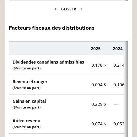
GLISSER
Facteurs fiscaux des distributions
2025
2024
Description
Dividendes canadiens admissibles
0,178 $
0,214 $
($/unité ou part)
Revenu étranger
0,094 $
0,106 $
($/unité ou part)
Gains en capital
0,229 $
—
($/unité ou part)
Autre revenu
0,074 $
0,052 $
($/unité ou part)