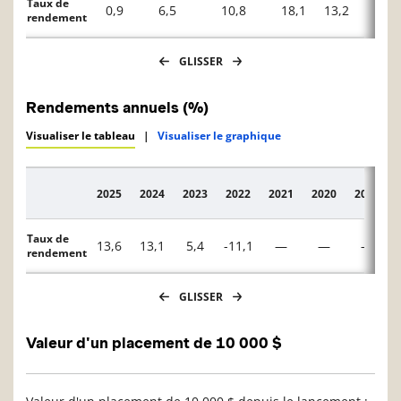
Taux de
0,9
6,5
10,8
18,1
13,2
6,9
rendement
GLISSER
Rendements annuels (%)
Visualiser le tableau
|
Visualiser le graphique
2025
2024
2023
2022
2021
2020
2019
Description
Taux de
13,6
13,1
5,4
-11,1
—
—
—
rendement
GLISSER
Valeur d'un placement de 10 000 $