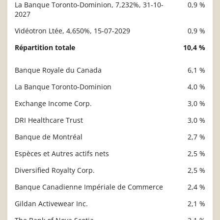
La Banque Toronto-Dominion, 7,232%, 31-10-
0,9 %
2027
Vidéotron Ltée, 4,650%, 15-07-2029
0,9 %
Répartition totale
10,4 %
Banque Royale du Canada
6,1 %
Description
Valeur liquidative
La Banque Toronto-Dominion
4,0 %
Exchange Income Corp.
3,0 %
DRI Healthcare Trust
3,0 %
Banque de Montréal
2,7 %
Espèces et Autres actifs nets
2,5 %
Diversified Royalty Corp.
2,5 %
Banque Canadienne Impériale de Commerce
2,4 %
Gildan Activewear Inc.
2,1 %