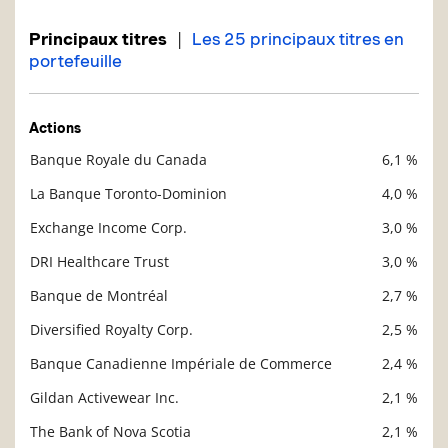
|
Principaux titres
Les 25 principaux titres en
portefeuille
Actions
Banque Royale du Canada
6,1 %
Description
Valeur liquidative
La Banque Toronto-Dominion
4,0 %
Exchange Income Corp.
3,0 %
DRI Healthcare Trust
3,0 %
Banque de Montréal
2,7 %
Diversified Royalty Corp.
2,5 %
Banque Canadienne Impériale de Commerce
2,4 %
Gildan Activewear Inc.
2,1 %
The Bank of Nova Scotia
2,1 %