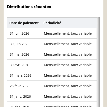
Distributions récentes
Date de paiement
Périodicité
$/unit
31 juil. 2026
Mensuellement, taux variable
0,093
30 juin 2026
Mensuellement, taux variable
0,059
31 mai 2026
Mensuellement, taux variable
0,051
30 avr. 2026
Mensuellement, taux variable
0,036
31 mars 2026
Mensuellement, taux variable
0,078
28 févr. 2026
Mensuellement, taux variable
0,053
31 janv. 2026
Mensuellement, taux variable
0,037
31 déc. 2025
Mensuellement, taux variable
0,656