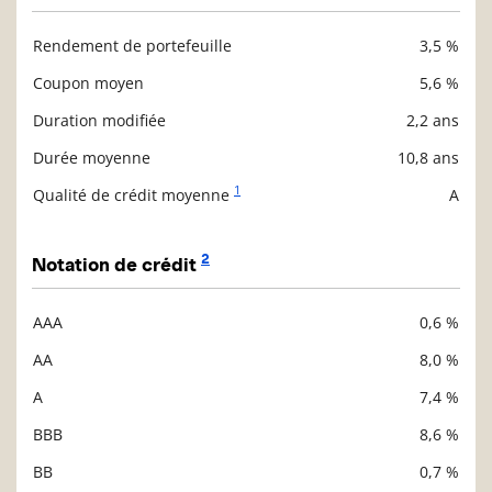
Rendement de portefeuille
3,5 %
Description
Valeur liquidative
Coupon moyen
5,6 %
Duration modifiée
2,2 ans
Durée moyenne
10,8 ans
1
Qualité de crédit moyenne
A
2
Notation de crédit
AAA
0,6 %
Description
Valeur liquidative
AA
8,0 %
A
7,4 %
BBB
8,6 %
BB
0,7 %