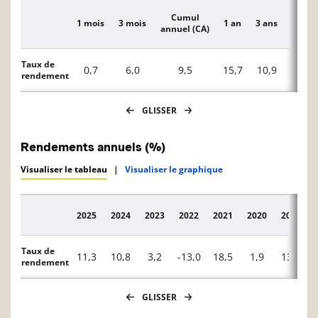
Cumul
1 mois
3 mois
1 an
3 ans
5 ans
Description
annuel (CA)
Taux de
0,7
6,0
9,5
15,7
10,9
4,6
rendement
GLISSER
Rendements annuels (%)
Visualiser le tableau
|
Visualiser le graphique
2025
2024
2023
2022
2021
2020
2019
Description
Taux de
11,3
10,8
3,2
-13,0
18,5
1,9
13,9
rendement
GLISSER