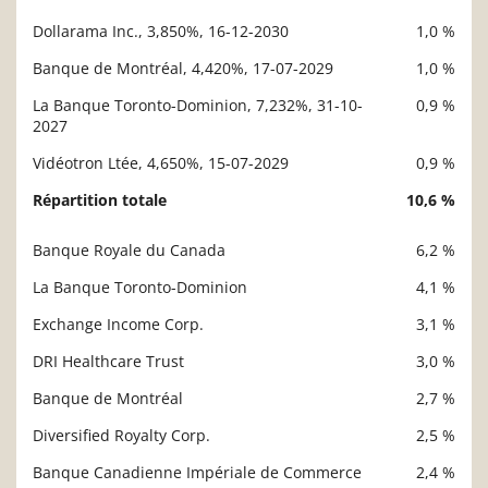
Dollarama Inc., 3,850%, 16-12-2030
1,0 %
Banque de Montréal, 4,420%, 17-07-2029
1,0 %
La Banque Toronto-Dominion, 7,232%, 31-10-
0,9 %
2027
Vidéotron Ltée, 4,650%, 15-07-2029
0,9 %
Répartition totale
10,6 %
Banque Royale du Canada
6,2 %
Description
Valeur liquidative
La Banque Toronto-Dominion
4,1 %
Exchange Income Corp.
3,1 %
DRI Healthcare Trust
3,0 %
Banque de Montréal
2,7 %
Diversified Royalty Corp.
2,5 %
Banque Canadienne Impériale de Commerce
2,4 %