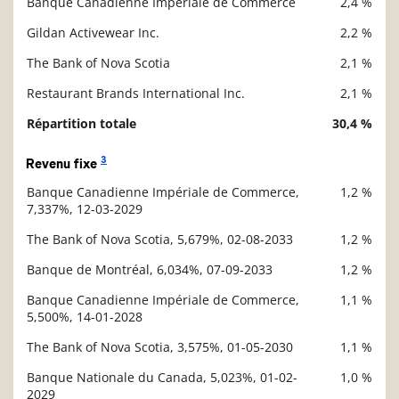
Banque Canadienne Impériale de Commerce
2,4 %
Gildan Activewear Inc.
2,2 %
The Bank of Nova Scotia
2,1 %
Restaurant Brands International Inc.
2,1 %
Répartition totale
30,4 %
3
Revenu fixe
Banque Canadienne Impériale de Commerce,
1,2 %
Description
7,337%, 12-03-2029
Valeur liquidative
The Bank of Nova Scotia, 5,679%, 02-08-2033
1,2 %
Banque de Montréal, 6,034%, 07-09-2033
1,2 %
Banque Canadienne Impériale de Commerce,
1,1 %
5,500%, 14-01-2028
The Bank of Nova Scotia, 3,575%, 01-05-2030
1,1 %
Banque Nationale du Canada, 5,023%, 01-02-
1,0 %
2029