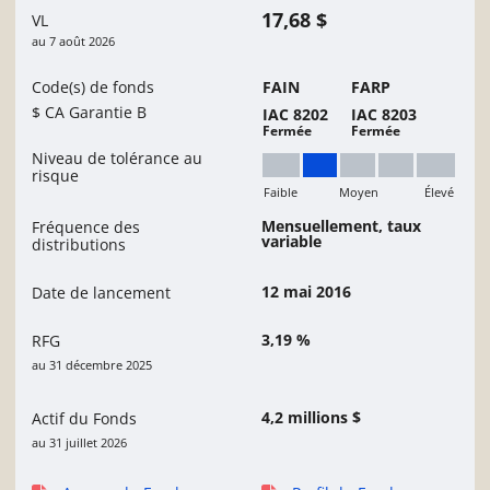
17,68 $
VL
au
7 août 2026
Code(s) de fonds
FAIN
FARP
$ CA Garantie B
IAC 8202
IAC 8203
Fermée
Fermée
Niveau de tolérance au
risque
Faible
Moyen
Élevé
Faible à moyen
Mensuellement, taux
Fréquence des
variable
distributions
12 mai 2016
Date de lancement
3,19 %
RFG
au 31 décembre 2025
4,2 millions $
Actif du Fonds
au 31 juillet 2026