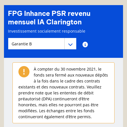
FPG Inhance PSR revenu
mensuel IA Clarington
Page d'informations sur le fonds
Investissement socialement responsable
Menu déroulant des séries du Fonds
Menu déroulant des séries du Fonds
Renseignements sur
À compter du 30 novembre 2021, le
fonds sera fermé aux nouveaux dépôts
à la fois dans le cadre des contrats
existants et des nouveaux contrats. Veuillez
prendre note que les ententes de débit
préautorisé (DPA) continueront d’être
honorées, mais elles ne pourront pas être
modifiées. Les échanges entre les fonds
continueront également d’être permis.