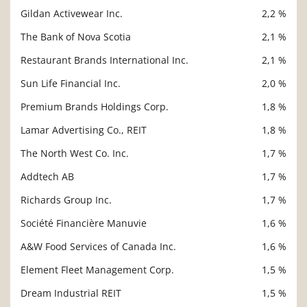
Gildan Activewear Inc.
2,2 %
The Bank of Nova Scotia
2,1 %
Restaurant Brands International Inc.
2,1 %
Sun Life Financial Inc.
2,0 %
Premium Brands Holdings Corp.
1,8 %
Lamar Advertising Co., REIT
1,8 %
The North West Co. Inc.
1,7 %
Addtech AB
1,7 %
Richards Group Inc.
1,7 %
Société Financière Manuvie
1,6 %
A&W Food Services of Canada Inc.
1,6 %
Element Fleet Management Corp.
1,5 %
Dream Industrial REIT
1,5 %