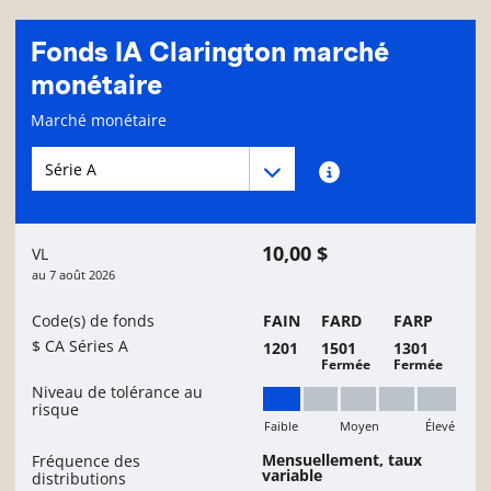
Fonds IA Clarington marché
monétaire
Page d'informations sur le fonds
Marché monétaire
Menu déroulant des séries du Fonds
Menu déroulant des séries du Fonds
Renseignements sur
10,00 $
VL
au
7 août 2026
Code(s) de fonds
FAIN
FARD
FARP
$ CA Séries A
1201
1501
1301
Fermée
Fermée
Niveau de tolérance au
risque
Faible
Moyen
Élevé
Faible
Mensuellement, taux
Fréquence des
variable
distributions