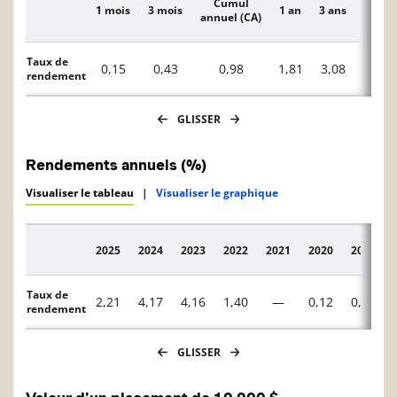
Cumul
1 mois
3 mois
1 an
3 ans
5 ans
Description
annuel (CA)
Taux de
0,15
0,43
0,98
1,81
3,08
2,57
rendement
GLISSER
Rendements annuels (%)
Visualiser le tableau
|
Visualiser le graphique
2025
2024
2023
2022
2021
2020
2019
Description
Taux de
2,21
4,17
4,16
1,40
—
0,12
0,60
rendement
GLISSER