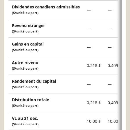
Dividendes canadiens admissibles
—
—
($/unité ou part)
Revenu étranger
—
—
($/unité ou part)
Gains en capital
—
—
($/unité ou part)
Autre revenu
0,218 $
0,409 $
($/unité ou part)
Rendement du capital
—
—
($/unité ou part)
Distribution totale
0,218 $
0,409 $
($/unité ou part)
VL au 31 déc.
10,00 $
10,00 $
($/unité ou part)