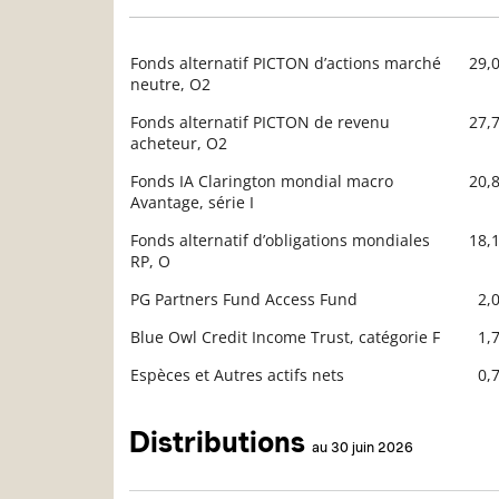
Fonds alternatif PICTON d’actions marché
29,
Description
neutre, O2
Valeur liquidative
Fonds alternatif PICTON de revenu
27,
acheteur, O2
Fonds IA Clarington mondial macro
20,
Avantage, série I
Fonds alternatif d’obligations mondiales
18,
RP, O
PG Partners Fund Access Fund
2,
Blue Owl Credit Income Trust, catégorie F
1,
Espèces et Autres actifs nets
0,
Distributions
au 30 juin 2026