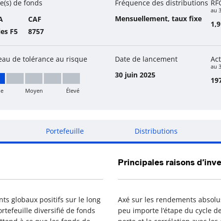
e(s) de fonds
Fréquence des distributions
RF
au 
Mensuellement, taux fixe
A
CAF
1,
ies F5
8757
eau de tolérance au risque
Date de lancement
Act
au 3
30 juin 2025
197
le
Moyen
Élevé
ble
Portefeuille
Distributions
Principales raisons d’inve
ts globaux positifs sur le long
Axé sur les rendements absolus
tefeuille diversifié de fonds
peu importe l’étape du cycle de