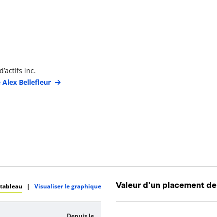
étails du gestionnaire de portefeuille
’actifs inc.
 Alex Bellefleur
Valeur d'un placement de
 tableau
|
Visualiser le graphique
Depuis le