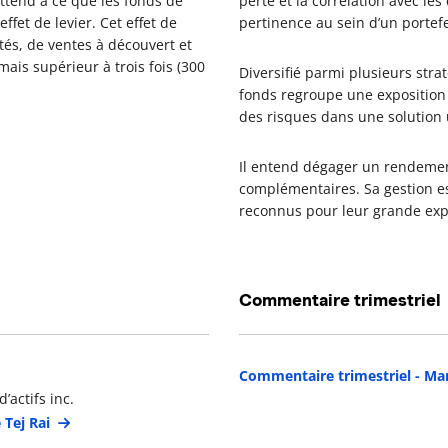
ttend à ce que les fonds de
perte et la corrélation avec les
effet de levier. Cet effet de
pertinence au sein d’un portefe
tés, de ventes à découvert et
mais supérieur à trois fois (300
Diversifié parmi plusieurs stra
fonds regroupe une exposition 
des risques dans une solution
Il entend dégager un rendement
complémentaires. Sa gestion es
reconnus pour leur grande exp
Commentaire trimestriel
étails du gestionnaire de portefeuille
Commentaire trimestriel - Man
’actifs inc.
 Tej Rai