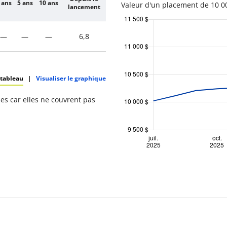
 ans
5 ans
10 ans
Valeur d'un placement de 10 00
lancement
—
—
—
6,8
 tableau
|
Visualiser le graphique
s car elles ne couvrent pas