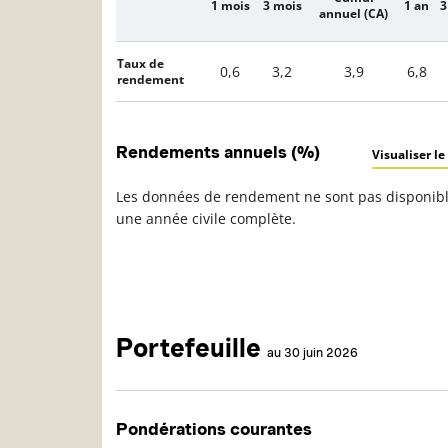
1 mois
3 mois
1 an
3
Description
annuel (CA)
Taux de
0,6
3,2
3,9
6,8
rendement
Rendements annuels (%)
Visualiser le
Les données de rendement ne sont pas disponible
une année civile complète.
Portefeuille
au 30 juin 2026
Pondérations courantes