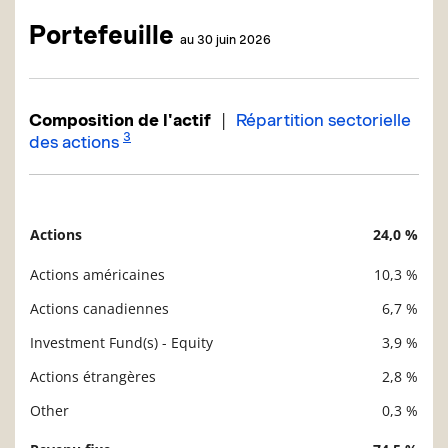
Portefeuille
au 30 juin 2026
|
Composition de l'actif
Répartition sectorielle
3
des actions
Actions
24,0 %
Description
Valeur liquidative
Actions américaines
10,3 %
Actions canadiennes
6,7 %
Investment Fund(s) - Equity
3,9 %
Actions étrangères
2,8 %
Other
0,3 %