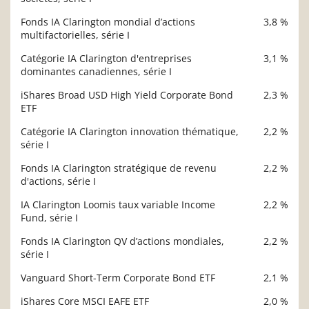
Fonds IA Clarington mondial d’actions
3,8 %
multifactorielles, série I
Catégorie IA Clarington d'entreprises
3,1 %
dominantes canadiennes, série I
iShares Broad USD High Yield Corporate Bond
2,3 %
ETF
Catégorie IA Clarington innovation thématique,
2,2 %
série I
Fonds IA Clarington stratégique de revenu
2,2 %
d'actions, série I
IA Clarington Loomis taux variable Income
2,2 %
Fund, série I
Fonds IA Clarington QV d’actions mondiales,
2,2 %
série I
Vanguard Short-Term Corporate Bond ETF
2,1 %
iShares Core MSCI EAFE ETF
2,0 %