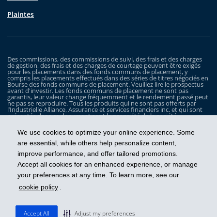
Plaintes
Des commissions, des commissions de suivi, des frais et des charges
de gestion, des frais et des charges de courtage peuvent être exigés
pour les placements dans des fonds communs de placement, y
compris les placements effectués dans des séries de titres négociés en
Bourse des fonds communs de placement. Veuillez lire le prospectus
avant d'investir. Les fonds communs de placement ne sont pas
garantis, leur valeur change fréquemment et le rendement passé peut
ne pas se reproduire. Tous les produits qui ne sont pas offerts par
l’Industrielle Alliance, Assurance et services financiers inc. et qui sont
présentés dans ce document sont la propriété de la société
correspondante et sont commercialisés par cette dernière, et ils ne
sont utilisés ici qu’à titre d’illustration seulement.
We use cookies to optimize your online experience. Some
Les Fonds iA Clarington sont gérés par Placements IA Clarington inc. iA
are essential, while others help personalize content,
Clarington, le logo d’iA Clarington, iA Gestion de patrimoine et le logo
improve performance, and offer tailored promotions.
de iA Gestion de patrimoine sont des marques de commerce, utilisées
sous licence, de l’Industrielle Alliance, Assurance et services financiers
Accept all cookies for an enhanced experience, or manage
inc.
your preferences at any time. To learn more, see our
cookie policy
.
Prendre les devants
Accept All
Adjust my preferences