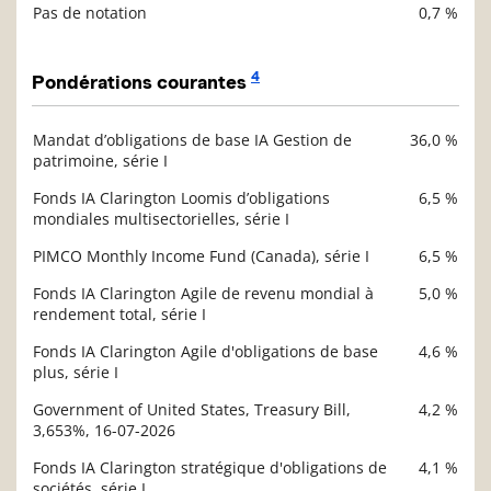
Pas de notation
0,7 %
4
Pondérations courantes
Mandat d’obligations de base IA Gestion de
36,0 %
Description
patrimoine, série I
Valeur liquidative
Fonds IA Clarington Loomis d’obligations
6,5 %
mondiales multisectorielles, série I
PIMCO Monthly Income Fund (Canada), série I
6,5 %
Fonds IA Clarington Agile de revenu mondial à
5,0 %
rendement total, série I
Fonds IA Clarington Agile d'obligations de base
4,6 %
plus, série I
Government of United States, Treasury Bill,
4,2 %
3,653%, 16-07-2026
Fonds IA Clarington stratégique d'obligations de
4,1 %
sociétés, série I