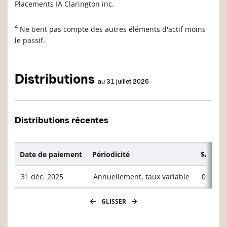
Placements IA Clarington inc.
4
Ne tient pas compte des autres éléments d'actif moins
le passif.
Distributions
au 31 juillet 2026
Distributions récentes
Date de paiement
Périodicité
$/unité
31 déc. 2025
Annuellement, taux variable
0,4189
GLISSER