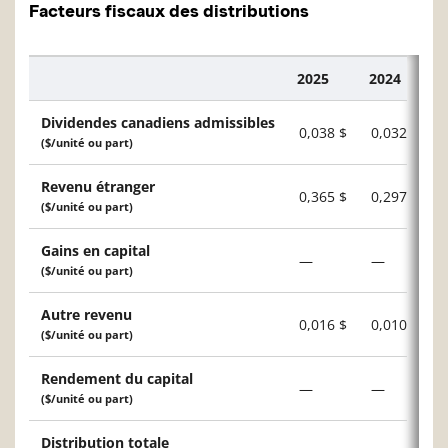
Facteurs fiscaux des distributions
2025
2024
Description
Dividendes canadiens admissibles
0,038 $
0,032 $
($/unité ou part)
Revenu étranger
0,365 $
0,297 $
($/unité ou part)
Gains en capital
—
—
($/unité ou part)
Autre revenu
0,016 $
0,010 $
($/unité ou part)
Rendement du capital
—
—
($/unité ou part)
Distribution totale