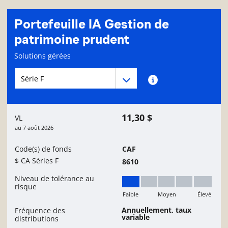
Portefeuille IA Gestion de
patrimoine prudent
Page d'informations sur le fonds
Solutions gérées
Menu déroulant des séries du Fonds
Menu déroulant des séries du Fonds
Renseignements sur
11,30 $
VL
au
7 août 2026
Code(s) de fonds
CAF
$ CA Séries F
8610
Niveau de tolérance au
risque
Faible
Moyen
Élevé
Faible
Annuellement, taux
Fréquence des
variable
distributions