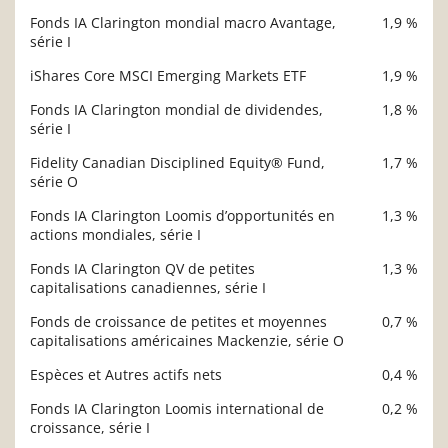
Fonds IA Clarington mondial macro Avantage,
1,9 %
série I
iShares Core MSCI Emerging Markets ETF
1,9 %
Fonds IA Clarington mondial de dividendes,
1,8 %
série I
Fidelity Canadian Disciplined Equity® Fund,
1,7 %
série O
Fonds IA Clarington Loomis d’opportunités en
1,3 %
actions mondiales, série I
Fonds IA Clarington QV de petites
1,3 %
capitalisations canadiennes, série I
Fonds de croissance de petites et moyennes
0,7 %
capitalisations américaines Mackenzie, série O
Espèces et Autres actifs nets
0,4 %
Fonds IA Clarington Loomis international de
0,2 %
croissance, série I