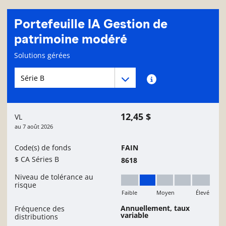
Portefeuille IA Gestion de
patrimoine modéré
Page d'informations sur le fonds
Solutions gérées
Menu déroulant des séries du Fonds
Menu déroulant des séries du Fonds
Renseignements sur
12,45 $
VL
au
7 août 2026
Code(s) de fonds
FAIN
$ CA Séries B
8618
Niveau de tolérance au
risque
Faible
Moyen
Élevé
Faible à moyen
Annuellement, taux
Fréquence des
variable
distributions