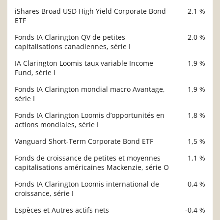
iShares Broad USD High Yield Corporate Bond
2,1 %
ETF
Fonds IA Clarington QV de petites
2,0 %
capitalisations canadiennes, série I
IA Clarington Loomis taux variable Income
1,9 %
Fund, série I
Fonds IA Clarington mondial macro Avantage,
1,9 %
série I
Fonds IA Clarington Loomis d’opportunités en
1,8 %
actions mondiales, série I
Vanguard Short-Term Corporate Bond ETF
1,5 %
Fonds de croissance de petites et moyennes
1,1 %
capitalisations américaines Mackenzie, série O
Fonds IA Clarington Loomis international de
0,4 %
croissance, série I
Espèces et Autres actifs nets
-0,4 %