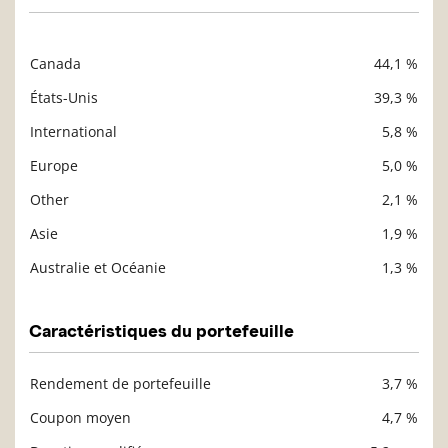
Canada
44,1 %
Description
Valeur liquidative
États-Unis
39,3 %
International
5,8 %
Europe
5,0 %
Other
2,1 %
Asie
1,9 %
Australie et Océanie
1,3 %
Caractéristiques du portefeuille
Rendement de portefeuille
3,7 %
Description
Valeur liquidative
Coupon moyen
4,7 %