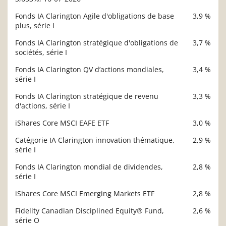
Fonds IA Clarington Agile d'obligations de base
3,9 %
plus, série I
Fonds IA Clarington stratégique d'obligations de
3,7 %
sociétés, série I
Fonds IA Clarington QV d’actions mondiales,
3,4 %
série I
Fonds IA Clarington stratégique de revenu
3,3 %
d'actions, série I
iShares Core MSCI EAFE ETF
3,0 %
Catégorie IA Clarington innovation thématique,
2,9 %
série I
Fonds IA Clarington mondial de dividendes,
2,8 %
série I
iShares Core MSCI Emerging Markets ETF
2,8 %
Fidelity Canadian Disciplined Equity® Fund,
2,6 %
série O