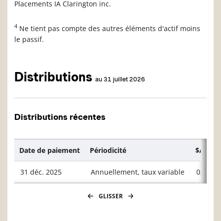
Placements IA Clarington inc.
4
Ne tient pas compte des autres éléments d'actif moins
le passif.
Distributions
au 31 juillet 2026
Distributions récentes
Date de paiement
Périodicité
$/unité
31 déc. 2025
Annuellement, taux variable
0,2404
GLISSER