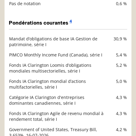
Pas de notation
0,6 %
4
Pondérations courantes
Mandat d’obligations de base IA Gestion de
30,9 %
Description
patrimoine, série I
Valeur liquidative
PIMCO Monthly Income Fund (Canada), série I
5,4 %
Fonds IA Clarington Loomis d’obligations
5,2 %
mondiales multisectorielles, série I
Fonds IA Clarington mondial d’actions
5,0 %
multifactorielles, série I
Catégorie IA Clarington d'entreprises
4,3 %
dominantes canadiennes, série I
Fonds IA Clarington Agile de revenu mondial à
4,3 %
rendement total, série I
Government of United States, Treasury Bill,
4,2 %
3,653%, 16-07-2026