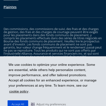
Plaintes
Des commissions, des commissions de suivi, des frais et des charges
de gestion, des frais et des charges de courtage peuvent être exigés
pour les placements dans des fonds communs de placement, y
compris les placements effectués dans des séries de titres négociés en
Bourse des fonds communs de placement. Veuillez lire le prospectus
avant d'investir. Les fonds communs de placement ne sont pas
garantis, leur valeur change fréquemment et le rendement passé peut
ne pas se reproduire. Tous les produits qui ne sont pas offerts par
l’Industrielle Alliance, Assurance et services financiers inc. et qui sont
présentés dans ce document sont la propriété de la société
correspondante et sont commercialisés par cette dernière, et ils ne
sont utilisés ici qu’à titre d’illustration seulement.
We use cookies to optimize your online experience. Some
Les Fonds iA Clarington sont gérés par Placements IA Clarington inc. iA
are essential, while others help personalize content,
Clarington, le logo d’iA Clarington, iA Gestion de patrimoine et le logo
improve performance, and offer tailored promotions.
de iA Gestion de patrimoine sont des marques de commerce, utilisées
sous licence, de l’Industrielle Alliance, Assurance et services financiers
Accept all cookies for an enhanced experience, or manage
inc.
your preferences at any time. To learn more, see our
cookie policy
.
Prendre les devants
Accept All
Adjust my preferences