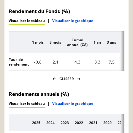
Rendement du Fonds (%)
Visualiser le tableau
|
Visualiser le graphique
Cumul
1 mois
3 mois
1 an
3 ans
5 ans
Description
annuel (CA)
Taux de
-0,8
2,1
4,3
8,3
7,5
2,5
rendement
GLISSER
Rendements annuels (%)
Visualiser le tableau
|
Visualiser le graphique
2025
2024
2023
2022
2021
2020
2019
Description