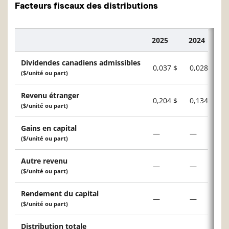
Facteurs fiscaux des distributions
2025
2024
Description
Dividendes canadiens admissibles
0,037 $
0,028 $
($/unité ou part)
Revenu étranger
0,204 $
0,134 $
($/unité ou part)
Gains en capital
—
—
($/unité ou part)
Autre revenu
—
—
($/unité ou part)
Rendement du capital
—
—
($/unité ou part)
Distribution totale