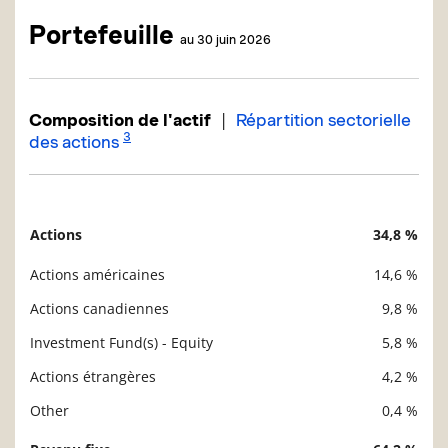
Portefeuille
au 30 juin 2026
|
Composition de l'actif
Répartition sectorielle
3
des actions
Actions
34,8 %
Description
Valeur liquidative
Actions américaines
14,6 %
Actions canadiennes
9,8 %
Investment Fund(s) - Equity
5,8 %
Actions étrangères
4,2 %
Other
0,4 %