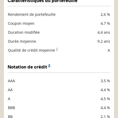
Caractéristiques du portefeuille
Rendement de portefeuille
2,6 %
Description
Valeur liquidative
Coupon moyen
4,7 %
Duration modifiée
4,4 ans
Durée moyenne
9,2 ans
1
Qualité de crédit moyenne
A
2
Notation de crédit
AAA
3,5 %
Description
Valeur liquidative
AA
4,4 %
A
4,5 %
BBB
4,4 %
BB
2,1 %