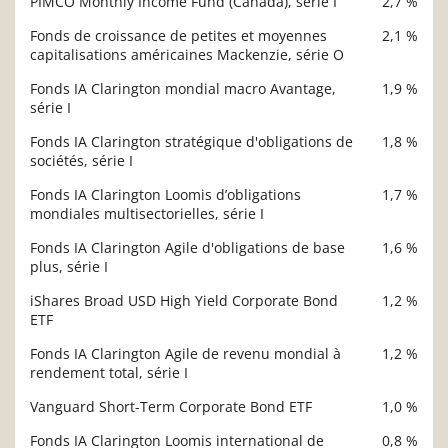
PIMCO Monthly Income Fund (Canada), série I
2,7 %
Fonds de croissance de petites et moyennes
2,1 %
capitalisations américaines Mackenzie, série O
Fonds IA Clarington mondial macro Avantage,
1,9 %
série I
Fonds IA Clarington stratégique d'obligations de
1,8 %
sociétés, série I
Fonds IA Clarington Loomis d’obligations
1,7 %
mondiales multisectorielles, série I
Fonds IA Clarington Agile d'obligations de base
1,6 %
plus, série I
iShares Broad USD High Yield Corporate Bond
1,2 %
ETF
Fonds IA Clarington Agile de revenu mondial à
1,2 %
rendement total, série I
Vanguard Short-Term Corporate Bond ETF
1,0 %
Fonds IA Clarington Loomis international de
0,8 %