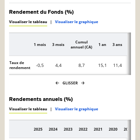
Rendement du Fonds (%)
Visualiser le tableau
|
Visualiser le graphique
Cumul
1 mois
3 mois
1 an
3 ans
5 ans
Description
annuel (CA)
Taux de
-0,5
4,4
8,7
15,1
11,4
5,7
rendement
GLISSER
Rendements annuels (%)
Visualiser le tableau
|
Visualiser le graphique
2025
2024
2023
2022
2021
2020
2019
Description