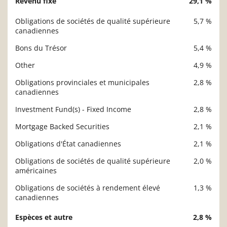
Revenu fixe
29,1 %
Obligations de sociétés de qualité supérieure
5,7 %
canadiennes
Bons du Trésor
5,4 %
Other
4,9 %
Obligations provinciales et municipales
2,8 %
canadiennes
Investment Fund(s) - Fixed Income
2,8 %
Mortgage Backed Securities
2,1 %
Obligations d'État canadiennes
2,1 %
Obligations de sociétés de qualité supérieure
2,0 %
américaines
Obligations de sociétés à rendement élevé
1,3 %
canadiennes
Espèces et autre
2,8 %