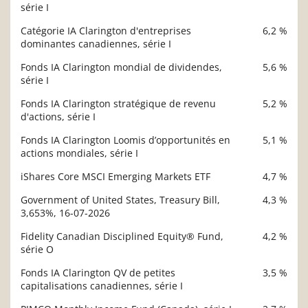
série I
Catégorie IA Clarington d'entreprises
6,2 %
dominantes canadiennes, série I
Fonds IA Clarington mondial de dividendes,
5,6 %
série I
Fonds IA Clarington stratégique de revenu
5,2 %
d'actions, série I
Fonds IA Clarington Loomis d’opportunités en
5,1 %
actions mondiales, série I
iShares Core MSCI Emerging Markets ETF
4,7 %
Government of United States, Treasury Bill,
4,3 %
3,653%, 16-07-2026
Fidelity Canadian Disciplined Equity® Fund,
4,2 %
série O
Fonds IA Clarington QV de petites
3,5 %
capitalisations canadiennes, série I