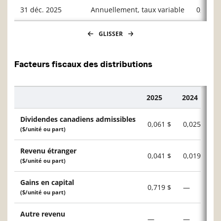
31 déc. 2025
Annuellement, taux variable
0,8212
GLISSER
Facteurs fiscaux des distributions
2025
2024
Description
Dividendes canadiens admissibles
0,061 $
0,025 $
($/unité ou part)
Revenu étranger
0,041 $
0,019 $
($/unité ou part)
Gains en capital
0,719 $
—
($/unité ou part)
Autre revenu
—
—