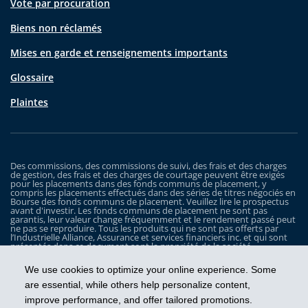
Vote par procuration
Biens non réclamés
Mises en garde et renseignements importants
Glossaire
Plaintes
Des commissions, des commissions de suivi, des frais et des charges
de gestion, des frais et des charges de courtage peuvent être exigés
pour les placements dans des fonds communs de placement, y
compris les placements effectués dans des séries de titres négociés en
Bourse des fonds communs de placement. Veuillez lire le prospectus
avant d'investir. Les fonds communs de placement ne sont pas
garantis, leur valeur change fréquemment et le rendement passé peut
ne pas se reproduire. Tous les produits qui ne sont pas offerts par
l’Industrielle Alliance, Assurance et services financiers inc. et qui sont
présentés dans ce document sont la propriété de la société
correspondante et sont commercialisés par cette dernière, et ils ne
sont utilisés ici qu’à titre d’illustration seulement.
We use cookies to optimize your online experience. Some
Les Fonds iA Clarington sont gérés par Placements IA Clarington inc. iA
are essential, while others help personalize content,
Clarington, le logo d’iA Clarington, iA Gestion de patrimoine et le logo
improve performance, and offer tailored promotions.
de iA Gestion de patrimoine sont des marques de commerce, utilisées