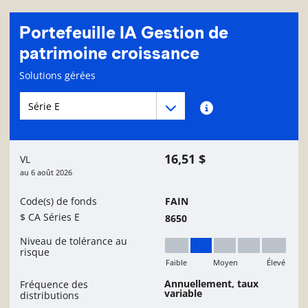
Portefeuille IA Gestion de
patrimoine croissance
Page d'informations sur le fonds
Solutions gérées
Menu déroulant des séries du Fonds
Menu déroulant des séries du Fonds
Renseignements sur
16,51 $
VL
au
6 août 2026
Code(s) de fonds
FAIN
$ CA Séries E
8650
Niveau de tolérance au
risque
Faible
Moyen
Élevé
Faible à moyen
Annuellement, taux
Fréquence des
variable
distributions