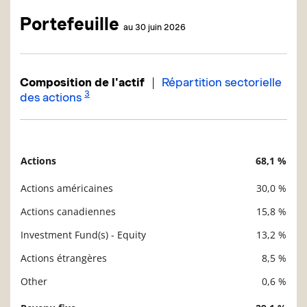
Portefeuille
au 30 juin 2026
|
Composition de l'actif
Répartition sectorielle
3
des actions
Actions
68,1 %
Description
Valeur liquidative
Actions américaines
30,0 %
Actions canadiennes
15,8 %
Investment Fund(s) - Equity
13,2 %
Actions étrangères
8,5 %
Other
0,6 %