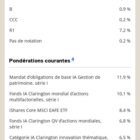
B
0,9 %
CCC
0,2 %
R1
7,2 %
Pas de notation
0,2 %
4
Pondérations courantes
Mandat d’obligations de base IA Gestion de
11,9 %
Description
patrimoine, série I
Valeur liquidative
Fonds IA Clarington mondial d’actions
10,1 %
multifactorielles, série I
iShares Core MSCI EAFE ETF
8,4 %
Fonds IA Clarington QV d’actions mondiales,
6,8 %
série I
Catégorie IA Clarington innovation thématique,
6,5 %