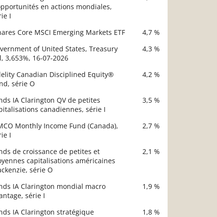
opportunités en actions mondiales,
ie I
hares Core MSCI Emerging Markets ETF
4,7 %
vernment of United States, Treasury
4,3 %
ll, 3,653%, 16-07-2026
delity Canadian Disciplined Equity®
4,2 %
nd, série O
nds IA Clarington QV de petites
3,5 %
pitalisations canadiennes, série I
MCO Monthly Income Fund (Canada),
2,7 %
ie I
nds de croissance de petites et
2,1 %
yennes capitalisations américaines
ckenzie, série O
nds IA Clarington mondial macro
1,9 %
antage, série I
nds IA Clarington stratégique
1,8 %