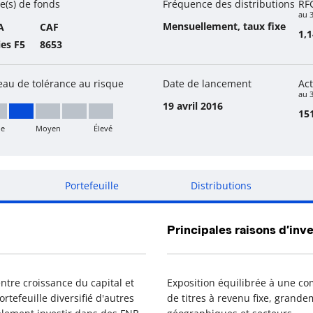
e(s) de fonds
Fréquence des distributions
RF
au 
Mensuellement, taux fixe
A
CAF
1,
ies F5
8653
eau de tolérance au risque
Date de lancement
Act
au 3
19 avril 2016
151
le
Moyen
Élevé
ible à moyen
Portefeuille
Distributions
Principales raisons d’inve
ntre croissance du capital et
Exposition équilibrée à une com
tefeuille diversifié d'autres
de titres à revenu fixe, grandem