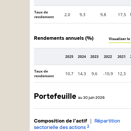
Taux de
2,0
9,3
9,8
17,5
rendement
Rendements annuels (%)
Visualiser le
2025
2024
2023
2022
2021
Description
Taux de
10,7
14,3
9,6
-10,9
12,3
rendement
Portefeuille
au 30 juin 2026
|
Composition de l'actif
Répartition
3
sectorielle des actions