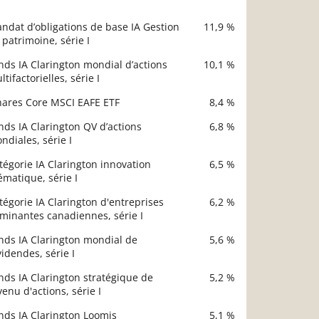
ndat d’obligations de base IA Gestion
11,9 %
scription
 patrimoine, série I
Valeur liquidative
nds IA Clarington mondial d’actions
10,1 %
ltifactorielles, série I
hares Core MSCI EAFE ETF
8,4 %
nds IA Clarington QV d’actions
6,8 %
ndiales, série I
tégorie IA Clarington innovation
6,5 %
ématique, série I
tégorie IA Clarington d'entreprises
6,2 %
minantes canadiennes, série I
nds IA Clarington mondial de
5,6 %
videndes, série I
nds IA Clarington stratégique de
5,2 %
venu d'actions, série I
nds IA Clarington Loomis
5,1 %