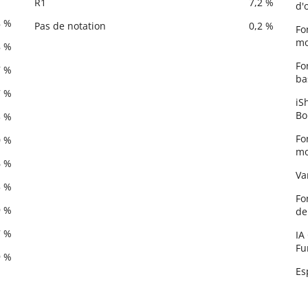
R1
7,2 %
d'
8 %
Pas de notation
0,2 %
Fo
mo
8 %
Fo
7 %
ba
7 %
iS
Bo
3 %
Fo
0 %
mo
6 %
Va
5 %
Fo
9 %
de
7 %
IA
Fu
9 %
Es