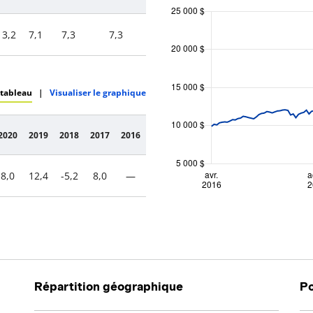
13,2
7,1
7,3
7,3
 tableau
|
Visualiser le graphique
2020
2019
2018
2017
2016
8,0
12,4
-5,2
8,0
—
Répartition géographique
Po