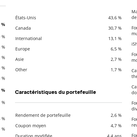
Ma
De
de
États-Unis
43,6 %
Description
Valeur liquidative
1 %
Fo
Canada
30,7 %
mu
0 %
International
13,1 %
iS
8 %
Europe
6,5 %
Fo
2 %
Asie
2,7 %
mo
5 %
Other
1,7 %
Ca
th
6 %
Ca
1 %
Caractéristiques du portefeuille
do
7 %
Fo
di
Rendement de portefeuille
2,6 %
4 %
Fo
Description
Valeur liquidative
re
Coupon moyen
4,7 %
9 %
Fo
Duration modifiée
4,4 ans