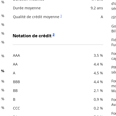
8 %
d’
Durée moyenne
9,2 ans
sér
8 %
1
Qualité de crédit moyenne
A
iS
1 %
Go
Bi
1 %
2
Notation de crédit
Fi
0 %
Fu
Fo
AAA
3,5 %
3 %
ca
Description
Valeur liquidative
AA
4,4 %
PI
8 %
sér
A
4,5 %
Fo
9 %
BBB
4,4 %
mo
9 %
BB
2,1 %
Ma
0 %
B
0,9 %
Fo
Av
0 %
CCC
0,2 %
Fo