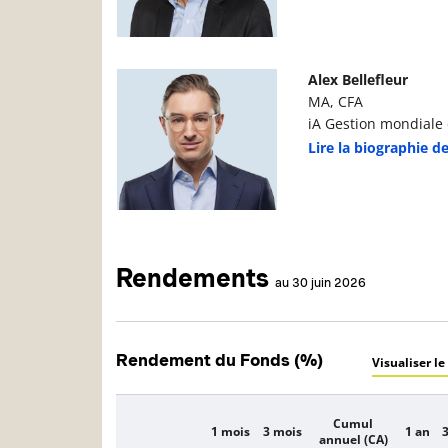
Photo du gestionnaire de portefeuille
D
Alex Bellefleur
MA, CFA
iA Gestion mondiale d
Lire la biographie de
Rendements
au 30 juin 2026
Rendement du Fonds (%)
Visualiser le
Cumul
1 mois
3 mois
1 an
3
Description
annuel (CA)