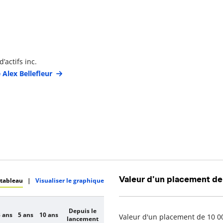
étails du gestionnaire de portefeuille
’actifs inc.
 Alex Bellefleur
Valeur d'un placement de
 tableau
|
Visualiser le graphique
Depuis le
 ans
5 ans
10 ans
Valeur d'un placement de 10 00
lancement