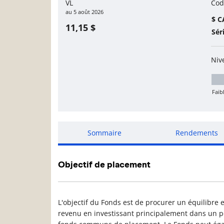
VL
Cod
au
5 août 2026
$ C
11,15 $
Sér
Niv
Faib
Fa
Sommaire
Rendements
Objectif de placement
L'objectif du Fonds est de procurer un équilibre e
revenu en investissant principalement dans un por