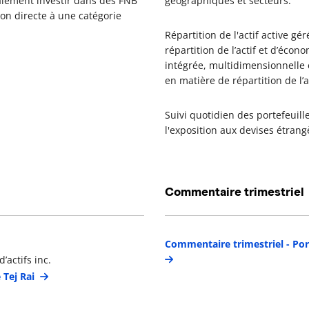
lement investir dans des FNB
géographiques et secteurs.
ion directe à une catégorie
Répartition de l'actif active 
répartition de l’actif et d’éc
intégrée, multidimensionnelle e
en matière de répartition de l’ac
Suivi quotidien des portefeuill
l'exposition aux devises étrang
Commentaire trimestriel
étails du gestionnaire de portefeuille
Commentaire trimestriel - Por
’actifs inc.
 Tej Rai