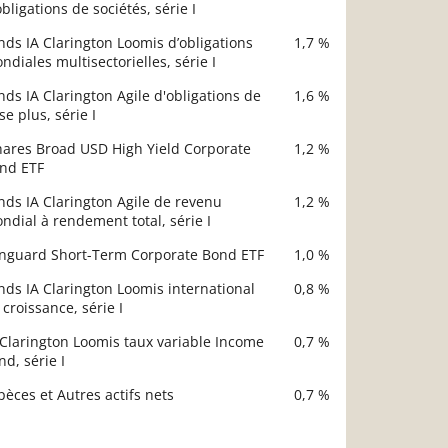
obligations de sociétés, série I
nds IA Clarington Loomis d’obligations
1,7 %
ndiales multisectorielles, série I
nds IA Clarington Agile d'obligations de
1,6 %
se plus, série I
hares Broad USD High Yield Corporate
1,2 %
nd ETF
nds IA Clarington Agile de revenu
1,2 %
ndial à rendement total, série I
nguard Short-Term Corporate Bond ETF
1,0 %
nds IA Clarington Loomis international
0,8 %
 croissance, série I
 Clarington Loomis taux variable Income
0,7 %
nd, série I
pèces et Autres actifs nets
0,7 %