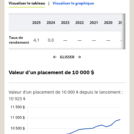
Visualiser le tableau
|
Visualiser le graphique
2025
2024
2023
2022
2021
2020
2019
Description
Taux de
4,1
0,0
—
—
—
—
—
rendement
GLISSER
Valeur d'un placement de 10 000 $
Valeur d'un placement de 10 000 $ depuis le lancement :
10 923 $