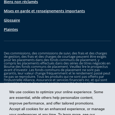
Biens non réclamés
Mises en garde et renseignements importants
Glossaire
Plaintes
Des commissions, des commissions de suivi, des frais et des charges
de gestion, des frais et des charges de courtage peuvent être exigés
pour les placements dans des fonds communs de placement, y
compris les placements effectués dans des séries de titres négociés en
Bourse des fonds communs de placement. Veuillez lire le prospectus
avant d'investir. Les fonds communs de placement ne sont pas
garantis, leur valeur change fréquemment et le rendement passé peut
ne pas se reproduire. Tous les produits qui ne sont pas offerts par
l’Industrielle Alliance, Assurance et services financiers inc. et qui sont
présentés dans ce document sont la propriété de la société
correspondante et sont commercialisés par cette dernière, et ils ne
sont utilisés ici qu’à titre d’illustration seulement.
We use cookies to optimize your online experience. Some
Les Fonds iA Clarington sont gérés par Placements IA Clarington inc. iA
are essential, while others help personalize content,
Clarington, le logo d’iA Clarington, iA Gestion de patrimoine et le logo
improve performance, and offer tailored promotions.
de iA Gestion de patrimoine sont des marques de commerce, utilisées
sous licence, de l’Industrielle Alliance, Assurance et services financiers
Accept all cookies for an enhanced experience, or manage
inc.
your preferences at any time. To learn more, see our