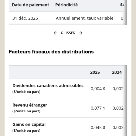
Date de paiement
Périodicité
$/unité
31 déc. 2025
Annuellement, taux variable
0,2247
GLISSER
Facteurs fiscaux des distributions
2025
2024
Description
Dividendes canadiens admissibles
0,004 $
0,002 $
($/unité ou part)
Revenu étranger
0,077 $
0,002 $
($/unité ou part)
Gains en capital
0,045 $
0,003 $
($/unité ou part)