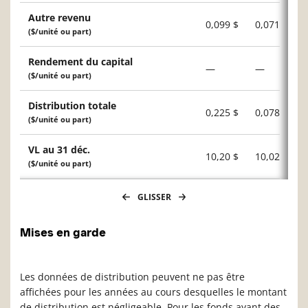
Autre revenu
0,099 $
0,071 $
($/unité ou part)
Rendement du capital
—
—
($/unité ou part)
Distribution totale
0,225 $
0,078 $
($/unité ou part)
VL au 31 déc.
10,20 $
10,02 $
($/unité ou part)
GLISSER
Mises en garde
Les données de distribution peuvent ne pas être
affichées pour les années au cours desquelles le montant
de distribution est négligeable. Pour les fonds ayant des