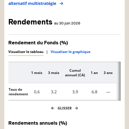
alternatif multistratégie
Rendements
au 30 juin 2026
Rendement du Fonds (%)
Visualiser le tableau
|
Visualiser le graphique
Cumul
1 mois
3 mois
1 an
3 ans
5 ans
Description
annuel (CA)
Taux de
0,6
3,2
3,9
6,8
—
—
rendement
GLISSER
Rendements annuels (%)