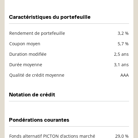
Description
Valeur liquidative
Caractéristiques du portefeuille
Rendement de portefeuille
3,2 %
Description
Valeur liquidative
Coupon moyen
5,7 %
Duration modifiée
2,5 ans
Durée moyenne
3,1 ans
Qualité de crédit moyenne
AAA
Notation de crédit
Description
Valeur liquidative
Pondérations courantes
Fonds alternatif PICTON d’actions marché
29,0 %