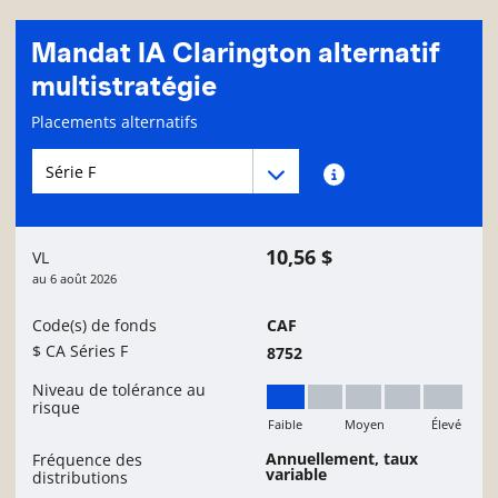
Mandat IA Clarington alternatif
multistratégie
Page d'informations sur le fonds
Placements alternatifs
Menu déroulant des séries du Fonds
Menu déroulant des séries du Fonds
Renseignements sur
10,56 $
VL
au
6 août 2026
Code(s) de fonds
CAF
$ CA Séries F
8752
Niveau de tolérance au
risque
Faible
Moyen
Élevé
Faible
Annuellement, taux
Fréquence des
variable
distributions