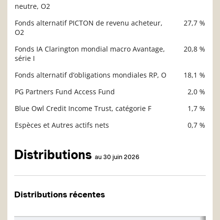
Description
neutre, O2
Valeur liquidative
Fonds alternatif PICTON de revenu acheteur,
27,7 %
O2
Fonds IA Clarington mondial macro Avantage,
20,8 %
série I
Fonds alternatif d’obligations mondiales RP, O
18,1 %
PG Partners Fund Access Fund
2,0 %
Blue Owl Credit Income Trust, catégorie F
1,7 %
Espèces et Autres actifs nets
0,7 %
Distributions
au 30 juin 2026
Distributions récentes