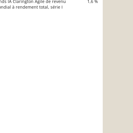
nds IA Clarington Agile de revenu
1,6 %
ndial à rendement total, série I