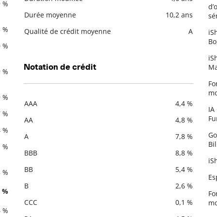
9 %
d’
Durée moyenne
10,2 ans
sér
5 %
Qualité de crédit moyenne
A
iS
Bo
0 %
iS
Notation de crédit
Ma
9 %
Fo
mo
9 %
AAA
4,4 %
IA
Description
Valeur liquidative
7 %
Fu
AA
4,8 %
4 %
Go
A
7,8 %
Bi
1 %
BBB
8,8 %
iS
BB
5,4 %
3 %
Es
B
2,6 %
6 %
Fo
CCC
0,1 %
mo
6 %