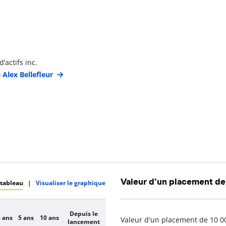
étails du gestionnaire de portefeuille
’actifs inc.
 Alex Bellefleur
Valeur d'un placement de
 tableau
|
Visualiser le graphique
Depuis le
 ans
5 ans
10 ans
Valeur d'un placement de 10 00
lancement