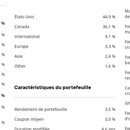
Ma
De
de
États-Unis
44,9 %
Description
Valeur liquidative
8 %
Fo
Canada
36,1 %
mu
7 %
International
9,1 %
Fo
9 %
Europe
3,3 %
cr
8 %
Asie
2,4 %
Fo
ba
9 %
Other
1,6 %
Fo
4 %
re
1 %
Caractéristiques du portefeuille
Ca
cr
6 %
iS
6 %
Rendement de portefeuille
3,5 %
Fo
Description
Valeur liquidative
d'
Coupon moyen
5,0 %
3 %
Fo
Duration modifiée
4,6 ans