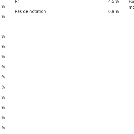
R1
4,5 %
Fo
0 %
mo
Pas de notation
0,8 %
0 %
0 %
9 %
2 %
7 %
0 %
9 %
8 %
5 %
3 %
7 %