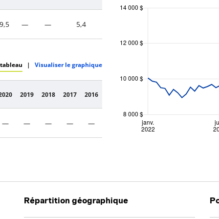
9,5
—
—
5,4
 tableau
|
Visualiser le graphique
2020
2019
2018
2017
2016
—
—
—
—
—
Répartition géographique
Po