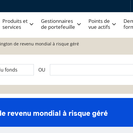
Produits et
Gestionnaires
Points de
Dem
services
de portefeuille
vue actifs
for
arington de revenu mondial à risque géré
OU
de revenu mondial à risque géré
 fonds