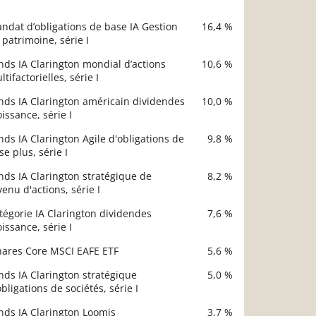
ndat d’obligations de base IA Gestion
16,4 %
scription
 patrimoine, série I
Valeur liquidative
nds IA Clarington mondial d’actions
10,6 %
ltifactorielles, série I
nds IA Clarington américain dividendes
10,0 %
oissance, série I
nds IA Clarington Agile d'obligations de
9,8 %
se plus, série I
nds IA Clarington stratégique de
8,2 %
venu d'actions, série I
tégorie IA Clarington dividendes
7,6 %
oissance, série I
hares Core MSCI EAFE ETF
5,6 %
nds IA Clarington stratégique
5,0 %
obligations de sociétés, série I
nds IA Clarington Loomis
3,7 %