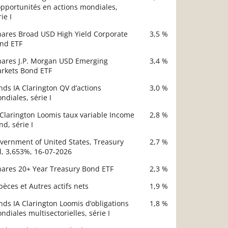
opportunités en actions mondiales,
ie I
hares Broad USD High Yield Corporate
3,5 %
nd ETF
hares J.P. Morgan USD Emerging
3,4 %
rkets Bond ETF
nds IA Clarington QV d’actions
3,0 %
ndiales, série I
 Clarington Loomis taux variable Income
2,8 %
nd, série I
vernment of United States, Treasury
2,7 %
ll, 3,653%, 16-07-2026
hares 20+ Year Treasury Bond ETF
2,3 %
pèces et Autres actifs nets
1,9 %
nds IA Clarington Loomis d’obligations
1,8 %
ndiales multisectorielles, série I