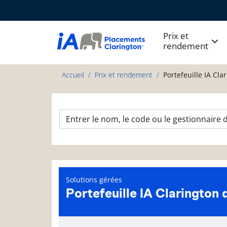
Prix et
rendement
Accueil
Prix et rendement
Portefeuille IA Cl
Solutions gérées
Portefeuille IA Clarington 
Page d'informations sur le