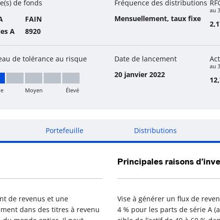
e(s) de fonds
Fréquence des distributions
RF
au 
Mensuellement, taux fixe
A
FAIN
2,
ies A
8920
eau de tolérance au risque
Date de lancement
Act
au 3
20 janvier 2022
12,
le
Moyen
Élevé
ble
Portefeuille
Distributions
Principales raisons d’inve
ant de revenus et une
Vise à générer un flux de reve
ement dans des titres à revenu
4 % pour les parts de série A 