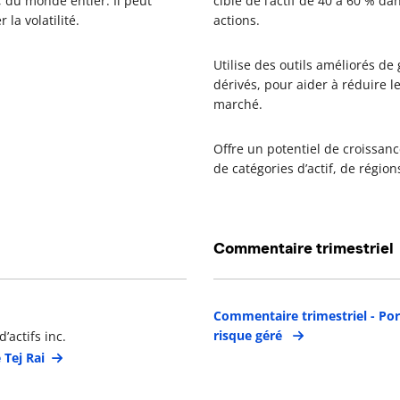
, du monde entier. Il peut
cible de l’actif de 40 à 60 % da
la volatilité.
actions.
Utilise des outils améliorés de
dérivés, pour aider à réduire l
marché.
Offre un potentiel de croissan
de catégories d’actif, de régio
Commentaire trimestriel
étails du gestionnaire de portefeuille
Commentaire trimestriel - Por
risque géré
’actifs inc.
 Tej Rai