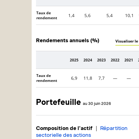
Taux de
1,4
5,6
5,4
10,1
rendement
Rendements annuels (%)
Visualiser le
2025
2024
2023
2022
2021
Description
Taux de
6,9
11,8
7,7
—
—
rendement
Portefeuille
au 30 juin 2026
|
Composition de l'actif
Répartition
sectorielle des actions