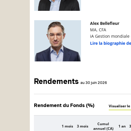
Photo du gestionnaire de portefeuille
D
Alex Bellefleur
MA, CFA
iA Gestion mondiale d
Lire la biographie de
Rendements
au 30 juin 2026
Rendement du Fonds (%)
Visualiser le
Cumul
1 mois
3 mois
1 an
3
Description
annuel (CA)