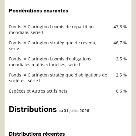
Pondérations courantes
Fonds IA Clarington Loomis de répartition
47,8 %
Description
mondiale, série I
Valeur liquidative
Fonds IA Clarington stratégique de revenu,
46,7 %
série I
Fonds IA Clarington Loomis d’obligations
2,5 %
mondiales multisectorielles, série I
Fonds IA Clarington stratégique d'obligations de
2,5 %
sociétés, série I
Espèces et Autres actifs nets
0,6 %
Distributions
au 31 juillet 2026
Distributions récentes