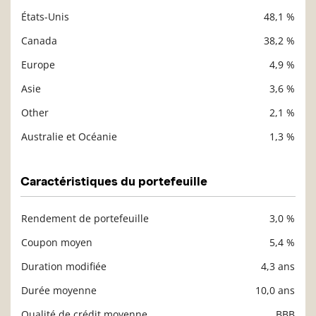
États-Unis
48,1 %
Description
Valeur liquidative
Canada
38,2 %
Europe
4,9 %
Asie
3,6 %
Other
2,1 %
Australie et Océanie
1,3 %
Caractéristiques du portefeuille
Rendement de portefeuille
3,0 %
Description
Valeur liquidative
Coupon moyen
5,4 %
Duration modifiée
4,3 ans
Durée moyenne
10,0 ans
Qualité de crédit moyenne
BBB