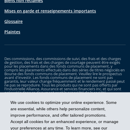
Biens non réclamés
Mises en garde et renseignements importants
Glossaire
Plaintes
Des commissions, des commissions de suivi, des frais et des charges
de gestion, des frais et des charges de courtage peuvent être exigés
pour les placements dans des fonds communs de placement, y
compris les placements effectués dans des séries de titres négociés en
Bourse des fonds communs de placement. Veuillez lire le prospectus
avant d'investir. Les fonds communs de placement ne sont pas
garantis, leur valeur change fréquemment et le rendement passé peut
ne pas se reproduire. Tous les produits qui ne sont pas offerts par
l’Industrielle Alliance, Assurance et services financiers inc. et qui sont
présentés dans ce document sont la propriété de la société
correspondante et sont commercialisés par cette dernière, et ils ne
sont utilisés ici qu’à titre d’illustration seulement.
We use cookies to optimize your online experience. Some
Les Fonds iA Clarington sont gérés par Placements IA Clarington inc. iA
are essential, while others help personalize content,
Clarington, le logo d’iA Clarington, iA Gestion de patrimoine et le logo
improve performance, and offer tailored promotions.
de iA Gestion de patrimoine sont des marques de commerce, utilisées
sous licence, de l’Industrielle Alliance, Assurance et services financiers
Accept all cookies for an enhanced experience, or manage
inc.
your preferences at any time. To learn more, see our