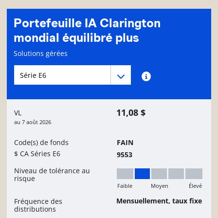
Portefeuille IA Clarington
mondial équilibré plus
Page d'informations sur le fonds
Solutions gérées
Menu déroulant des séries du Fonds
Menu déroulant des séries du Fonds
Renseignements sur
11,08 $
VL
au
7 août 2026
Code(s) de fonds
FAIN
$ CA Séries E6
9553
Niveau de tolérance au
risque
Faible
Moyen
Élevé
Faible à moyen
Mensuellement, taux fixe
Fréquence des
distributions