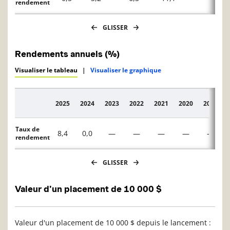
rendement
GLISSER
Rendements annuels (%)
Visualiser le tableau
|
Visualiser le graphique
2025
2024
2023
2022
2021
2020
2019
Description
Taux de
8,4
0,0
—
—
—
—
—
rendement
GLISSER
Valeur d'un placement de 10 000 $
Valeur d'un placement de 10 000 $ depuis le lancement :