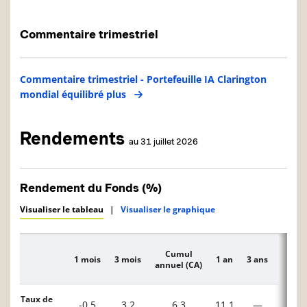
Commentaire trimestriel
Commentaire trimestriel - Portefeuille IA Clarington
mondial équilibré plus
Rendements
au 31 juillet 2026
Rendement du Fonds (%)
Visualiser le tableau
|
Visualiser le graphique
Cumul
1 mois
3 mois
1 an
3 ans
5 ans
Description
annuel (CA)
Taux de
-0,5
3,2
6,3
11,1
—
—