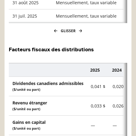
31 août 2025
Mensuellement, taux variable
0,004
31 juil. 2025
Mensuellement, taux variable
0,009
GLISSER
Facteurs fiscaux des distributions
2025
2024
Description
Dividendes canadiens admissibles
0,041 $
0,020 $
($/unité ou part)
Revenu étranger
0,033 $
0,026 $
($/unité ou part)
Gains en capital
—
—
($/unité ou part)