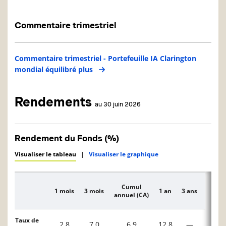
Commentaire trimestriel
Commentaire trimestriel - Portefeuille IA Clarington
mondial équilibré plus
Rendements
au 30 juin 2026
Rendement du Fonds (%)
Visualiser le tableau
|
Visualiser le graphique
Cumul
1 mois
3 mois
1 an
3 ans
5 ans
Description
annuel (CA)
Taux de
2,8
7,0
6,9
12,8
—
—