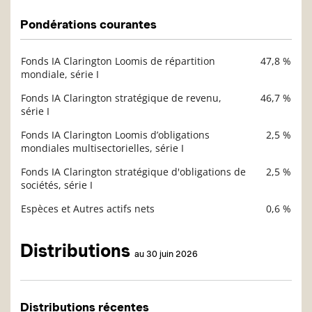
Pondérations courantes
Fonds IA Clarington Loomis de répartition
47,8 %
Description
mondiale, série I
Valeur liquidative
Fonds IA Clarington stratégique de revenu,
46,7 %
série I
Fonds IA Clarington Loomis d’obligations
2,5 %
mondiales multisectorielles, série I
Fonds IA Clarington stratégique d'obligations de
2,5 %
sociétés, série I
Espèces et Autres actifs nets
0,6 %
Distributions
au 30 juin 2026
Distributions récentes