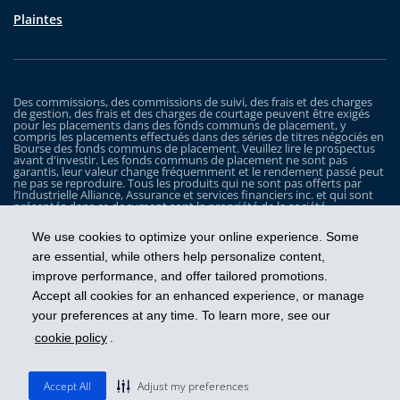
Plaintes
Des commissions, des commissions de suivi, des frais et des charges
de gestion, des frais et des charges de courtage peuvent être exigés
pour les placements dans des fonds communs de placement, y
compris les placements effectués dans des séries de titres négociés en
Bourse des fonds communs de placement. Veuillez lire le prospectus
avant d'investir. Les fonds communs de placement ne sont pas
garantis, leur valeur change fréquemment et le rendement passé peut
ne pas se reproduire. Tous les produits qui ne sont pas offerts par
l’Industrielle Alliance, Assurance et services financiers inc. et qui sont
présentés dans ce document sont la propriété de la société
correspondante et sont commercialisés par cette dernière, et ils ne
sont utilisés ici qu’à titre d’illustration seulement.
We use cookies to optimize your online experience. Some
Les Fonds iA Clarington sont gérés par Placements IA Clarington inc. iA
are essential, while others help personalize content,
Clarington, le logo d’iA Clarington, iA Gestion de patrimoine et le logo
improve performance, and offer tailored promotions.
de iA Gestion de patrimoine sont des marques de commerce, utilisées
sous licence, de l’Industrielle Alliance, Assurance et services financiers
Accept all cookies for an enhanced experience, or manage
inc.
your preferences at any time. To learn more, see our
cookie policy
.
Prendre les devants
Accept All
Adjust my preferences
© 2026 Placements IA Clarington inc.