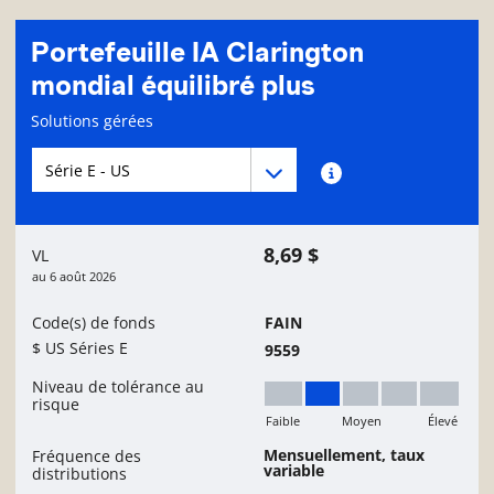
Portefeuille IA Clarington
mondial équilibré plus
Page d'informations sur le fonds
Solutions gérées
Menu déroulant des séries du Fonds
Menu déroulant des séries du Fonds
Renseignements sur
8,69 $
VL
au
6 août 2026
Code(s) de fonds
FAIN
$ US Séries E
9559
Niveau de tolérance au
risque
Faible
Moyen
Élevé
Faible à moyen
Mensuellement, taux
Fréquence des
variable
distributions