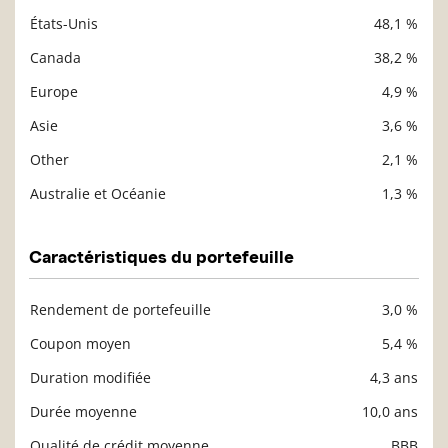
États-Unis
48,1 %
Description
Valeur liquidative
Canada
38,2 %
Europe
4,9 %
Asie
3,6 %
Other
2,1 %
Australie et Océanie
1,3 %
Caractéristiques du portefeuille
Rendement de portefeuille
3,0 %
Description
Valeur liquidative
Coupon moyen
5,4 %
Duration modifiée
4,3 ans
Durée moyenne
10,0 ans
Qualité de crédit moyenne
BBB