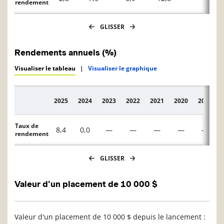
rendement
GLISSER
Rendements annuels (%)
Visualiser le tableau
|
Visualiser le graphique
2025
2024
2023
2022
2021
2020
2019
Description
Taux de
8,4
0,0
—
—
—
—
—
rendement
GLISSER
Valeur d'un placement de 10 000 $
Valeur d'un placement de 10 000 $ depuis le lancement :