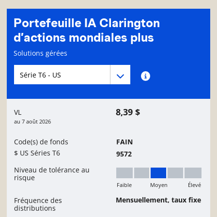
Portefeuille IA Clarington
d’actions mondiales plus
Page d'informations sur le fonds
Solutions gérées
Menu déroulant des séries du Fonds
Menu déroulant des séries du Fonds
Renseignements sur
8,39 $
VL
au
7 août 2026
Code(s) de fonds
FAIN
$ US Séries T6
9572
Niveau de tolérance au
risque
Faible
Moyen
Élevé
Moyen
Mensuellement, taux fixe
Fréquence des
distributions