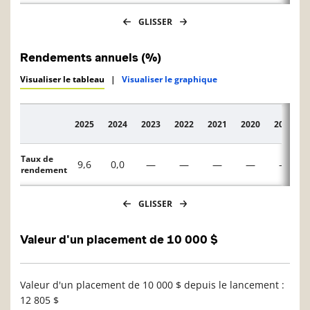
GLISSER
Rendements annuels (%)
Visualiser le tableau
|
Visualiser le graphique
2025
2024
2023
2022
2021
2020
2019
Description
Taux de
9,6
0,0
—
—
—
—
—
rendement
GLISSER
Valeur d'un placement de 10 000 $
Valeur d'un placement de 10 000 $ depuis le lancement :
12 805 $