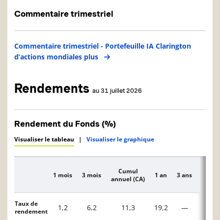
Commentaire trimestriel
Commentaire trimestriel - Portefeuille IA Clarington
d’actions mondiales plus
Rendements
au 31 juillet 2026
Rendement du Fonds (%)
Visualiser le tableau
|
Visualiser le graphique
Cumul
1 mois
3 mois
1 an
3 ans
5 ans
Description
annuel (CA)
Taux de
1,2
6,2
11,3
19,2
—
—
rendement