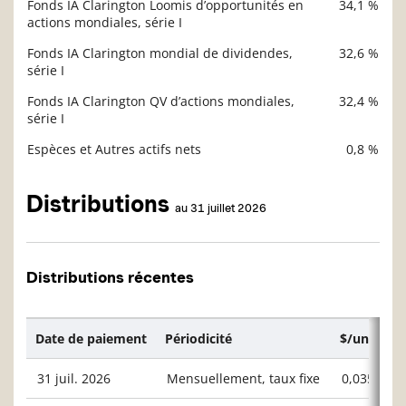
Fonds IA Clarington Loomis d’opportunités en
34,1 %
Description
actions mondiales, série I
Valeur liquidative
Fonds IA Clarington mondial de dividendes,
32,6 %
série I
Fonds IA Clarington QV d’actions mondiales,
32,4 %
série I
Espèces et Autres actifs nets
0,8 %
Distributions
au 31 juillet 2026
Distributions récentes
Date de paiement
Périodicité
$/unité ou
31 juil. 2026
Mensuellement, taux fixe
0,03564