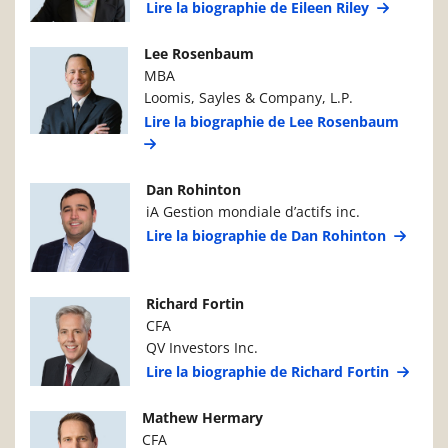
Lire la biographie de Eileen Riley
Photo du gestionnaire de portefeuille
Détails du g
Lee Rosenbaum
MBA
Loomis, Sayles & Company, L.P.
Lire la biographie de Lee Rosenbaum
Photo du gestionnaire de portefeuille
Détails du g
Dan Rohinton
iA Gestion mondiale d’actifs inc.
Lire la biographie de Dan Rohinton
Photo du gestionnaire de portefeuille
Détails du g
Richard Fortin
CFA
QV Investors Inc.
Lire la biographie de Richard Fortin
Photo du gestionnaire de portefeuille
Détails du g
Mathew Hermary
CFA