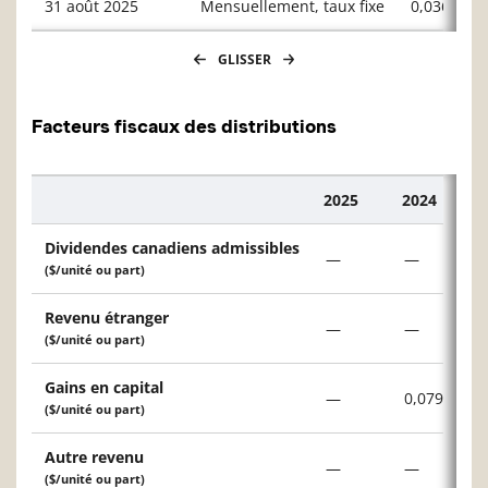
31 août 2025
Mensuellement, taux fixe
0,03642
GLISSER
Facteurs fiscaux des distributions
2025
2024
Description
Dividendes canadiens admissibles
—
—
($/unité ou part)
Revenu étranger
—
—
($/unité ou part)
Gains en capital
—
0,079 $
($/unité ou part)
Autre revenu
—
—
($/unité ou part)